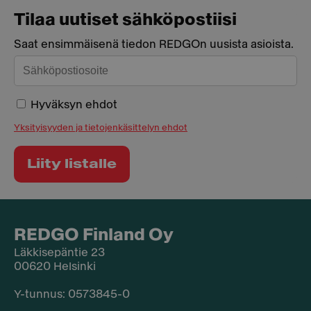
Tilaa uutiset sähköpostiisi
Saat ensimmäisenä tiedon REDGOn uusista asioista.
Hyväksyn ehdot
Yksityisyyden ja tietojenkäsittelyn ehdot
REDGO Finland Oy
Läkkisepäntie 23
00620 Helsinki
Y-tunnus: 0573845-0​