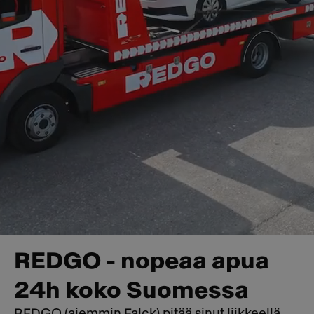
REDGO - nopeaa apua
24h koko Suomessa
REDGO (aiemmin Falck) pitää sinut liikkeellä