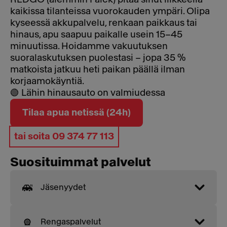
kaikissa tilanteissa vuorokauden ympäri. Olipa
kyseessä akkupalvelu, renkaan paikkaus tai
hinaus, apu saapuu paikalle usein 15–45
minuutissa. Hoidamme vakuutuksen
suoralaskutuksen puolestasi – jopa 35 %
matkoista jatkuu heti paikan päällä ilman
korjaamokäyntiä.
🟢 Lähin hinausauto on valmiudessa
Tilaa apua netissä (24h)
tai soita 09 374 77 113
Suosituimmat palvelut
Jäsenyydet
Rengaspalvelut