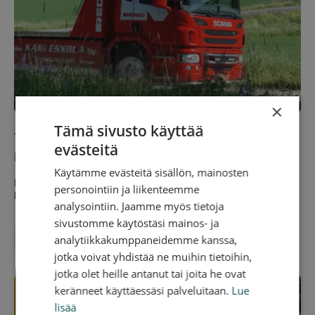
×
Tämä sivusto käyttää
Jun 21, 2026 12.00
evästeitä
REDGO päivystää Juhannuksena
Käytämme evästeitä sisällön, mainosten
REDGO-hinauspalvelu muistuttaa, että juhannusviikon vilkas
personointiin ja liikenteemme
liikenne tietää kiireistä aikaa myös hinauspalveluille.
analysointiin. Jaamme myös tietoja
sivustomme käytöstäsi mainos- ja
analytiikkakumppaneidemme kanssa,
TIEPALVELU
jotka voivat yhdistää ne muihin tietoihin,
jotka olet heille antanut tai joita he ovat
keränneet käyttäessäsi palveluitaan.
Lue
lisää