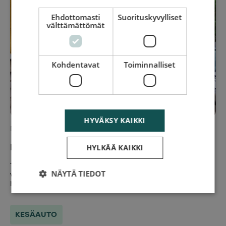
Ehdottomasti
Suorituskyvylliset
välttämättömät
Kohdentavat
Toiminnalliset
HYVÄKSY KAIKKI
May 19, 2026 09.00
HYLKÄÄ KAIKKI
Kesäauton käyttöönotto - 10 vinkkiä
Tässä artikkelissa käymme läpi toimenpiteitä ja annamme
NÄYTÄ TIEDOT
vinkkejä sujuvaan ajokauteen. Lisäksi keskitymme kesäauton
hinaus- ja tiepalveluun yllättäviin tilanteisiin.
KESÄAUTO