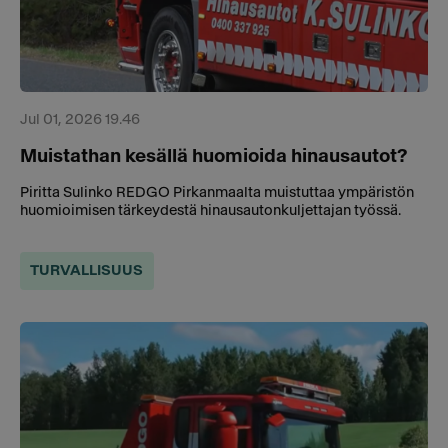
Jul 01, 2026 19.46
Muistathan kesällä huomioida hinausautot?
Piritta Sulinko REDGO Pirkanmaalta muistuttaa ympäristön
huomioimisen tärkeydestä hinausautonkuljettajan työssä.
TURVALLISUUS