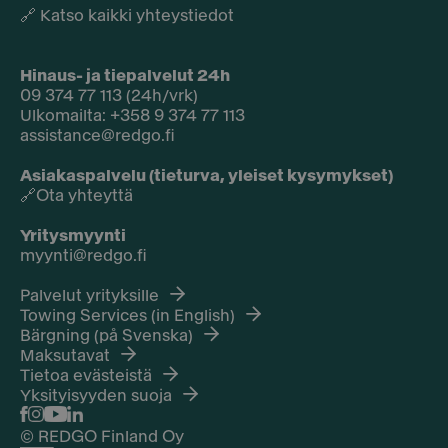
🔗
Katso kaikki yhteystiedot
Hinaus- ja tiepalvelut 24h
09 374 77 113 (24h/vrk)
Ulkomailta: +358 9 374 77 113
assistance@redgo.fi
Asiakaspalvelu (tieturva, yleiset kysymykset)
🔗
Ota yhteyttä
Yritysmyynti
myynti@redgo.fi
Palvelut yrityksille
Towing Services (in English)
Bärgning (på Svenska)
Maksutavat
Tietoa evästeistä
Yksityisyyden suoja
© REDGO Finland Oy