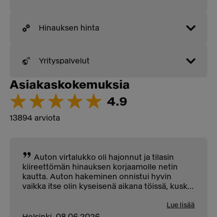
Hinauksen hinta
Yrityspalvelut
Asiakaskokemuksia
4.9
13894 arviota
Auton virtalukko oli hajonnut ja tilasin
kiireettömän hinauksen korjaamolle netin
kautta. Auton hakeminen onnistui hyvin
vaikka itse olin kyseisenä aikana töissä, kuski
vielä soitti ja varmisti avaimen sijainnin.
Lue lisää
Helsinki, 08.06.2026