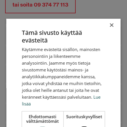
tai soita 09 374 77 113
Mitä asiasi koskee?
×
Tämä sivusto käyttää
Tieturva (jäsenyydet)
evästeitä
Käytämme evästeitä sisällön, mainosten
Hinaus- ja tiepalvelut
personointiin ja liikenteemme
analysointiin. Jaamme myös tietoja
sivustomme käytöstäsi mainos- ja
Laskutus
analytiikkakumppaneidemme kanssa,
jotka voivat yhdistää ne muihin tietoihin,
jotka olet heille antanut tai joita he ovat
Kulukorvaushakemus
keränneet käyttäessäsi palveluitaan.
Lue
lisää
Myynti
Ehdottomasti
Suorituskyvylliset
välttämättömät