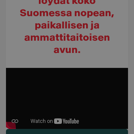
löydät koko
Suomessa nopean,
paikallisen ja
ammatti­taitoisen
avun.