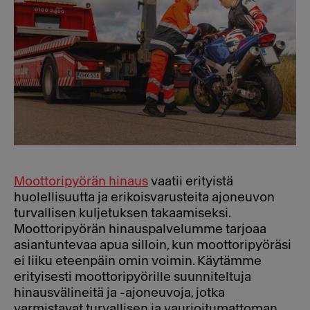
Moottoripyörän hinaus
vaatii erityistä
huolellisuutta ja erikoisvarusteita ajoneuvon
turvallisen kuljetuksen takaamiseksi.
Moottoripyörän hinauspalvelumme tarjoaa
asiantuntevaa apua silloin, kun moottoripyöräsi
ei liiku eteenpäin omin voimin. Käytämme
erityisesti moottoripyörille suunniteltuja
hinausvälineitä ja -ajoneuvoja, jotka
varmistavat turvallisen ja vaurioitumattoman