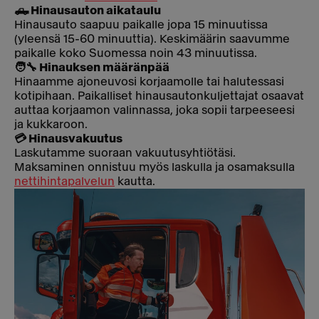
🛻 Hinausauton aikataulu
Hinausauto saapuu paikalle jopa 15 minuutissa
(yleensä 15-60 minuuttia). Keskimäärin saavumme
paikalle koko Suomessa noin 43 minuutissa.
🧑‍🔧 Hinauksen määränpää
Hinaamme ajoneuvosi korjaamolle tai halutessasi
kotipihaan. Paikalliset hinausautonkuljettajat osaavat
auttaa korjaamon valinnassa, joka sopii tarpeeseesi
ja kukkaroon.
💳 Hinausvakuutus
Laskutamme suoraan vakuutusyhtiötäsi.
Maksaminen onnistuu myös laskulla ja osamaksulla
nettihintapalvelun
kautta.