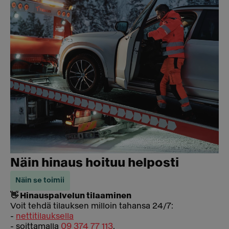
Näin hinaus hoituu helposti
Näin se toimii
👋 Hinauspalvelun tilaaminen
Voit tehdä tilauksen milloin tahansa 24/7:
-
nettitilauksella
- soittamalla
09 374 77 113
.