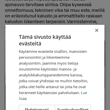
ajoneuvo tarvitsee siirtoa. Olipa kyseessä
onnettomuus, tekninen vika tai muu este, meillä
on erikoistunut kalusto ja ammattitaito raskaan
kaluston liikenteen tarpeisiin. Varmistamme,
että kuorma-autosi saadaan nopeasti ja
×
turvallisesti takaisin liikenteeseen.
Tämä sivusto käyttää
evästeitä
Käytämme evästeitä sisällön, mainosten
personointiin ja liikenteemme
analysointiin. Jaamme myös tietoja
sivustomme käytöstäsi mainos- ja
analytiikkakumppaneidemme kanssa,
jotka voivat yhdistää ne muihin tietoihin,
jotka olet heille antanut tai joita he ovat
keränneet käyttäessäsi palveluitaan.
Lue
lisää
Ehdottomasti
Suorituskyvylliset