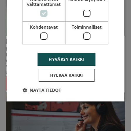
välttämättömät
Kohdentavat
Toiminnalliset
Hinauspalvelun hinta
Mikäli sinulla ei ole vakuutusta, saat parilla
klikkauksella selville
hinauspalvelun hinnan
ja voit
HYVÄKSY KAIKKI
maksaa sen etukäteen.
Voit säästää kymmeniä euroja, jos valitset hinauksen
ajankohdan ruuhka-aikojen ulkopuolelle.
HYLKÄÄ KAIKKI
Katso hinauksen hinta
NÄYTÄ TIEDOT