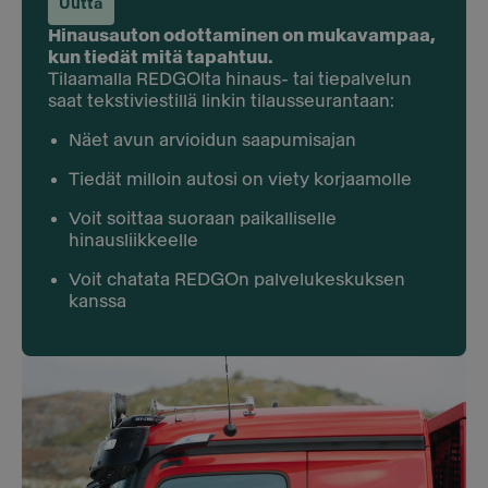
Uutta
Hinausauton odottaminen on mukavampaa,
kun tiedät mitä tapahtuu.
Tilaamalla REDGOlta hinaus- tai tiepalvelun
saat tekstiviestillä linkin tilausseurantaan:
Näet avun arvioidun saapumisajan
Tiedät milloin autosi on viety korjaamolle
Voit soittaa suoraan paikalliselle
hinausliikkeelle
Voit chatata REDGOn palvelukeskuksen
kanssa