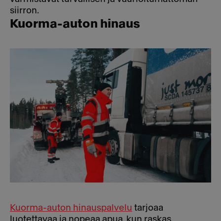
siirron.
Kuorma-auton hinaus
Kuorma-auton hinauspalvelu
tarjoaa
luotettavaa ja nopeaa apua, kun raskas