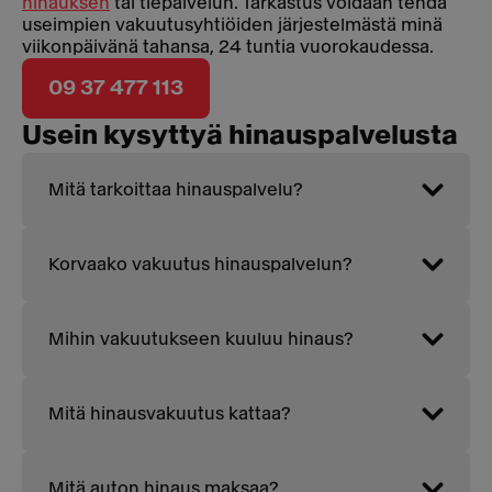
hinauksen
tai tiepalvelun. Tarkastus voidaan tehdä
useimpien vakuutusyhtiöiden järjestelmästä minä
viikonpäivänä tahansa, 24 tuntia vuorokaudessa.
09 37 477 113
Usein kysyttyä hinauspalvelusta
Mitä tarkoittaa hinauspalvelu?
Korvaako vakuutus hinauspalvelun?
Mihin vakuutukseen kuuluu hinaus?
Mitä hinausvakuutus kattaa?
Mitä auton hinaus maksaa?