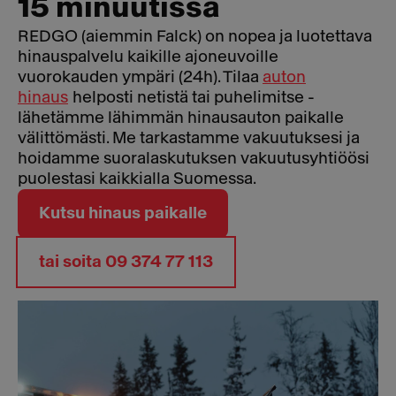
15 minuutissa
REDGO (aiemmin Falck) on nopea ja luotettava
hinauspalvelu kaikille ajoneuvoille
vuorokauden ympäri (24h). Tilaa
auton
hinaus
helposti netistä tai puhelimitse -
lähetämme lähimmän hinausauton paikalle
välittömästi. Me tarkastamme vakuutuksesi ja
hoidamme suoralaskutuksen vakuutusyhtiöösi
puolestasi kaikkialla Suomessa.
Kutsu hinaus paikalle
tai soita 09 374 77 113