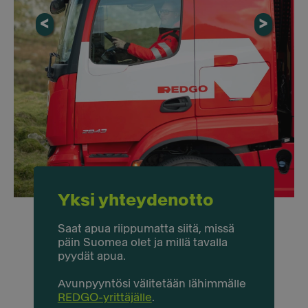
<
>
Yksi yhteydenotto
Saat apua riippumatta siitä, missä
päin Suomea olet ja millä tavalla
pyydät apua.
Avunpyyntösi välitetään lähimmälle
REDGO-yrittäjälle
.