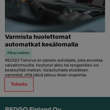
Varmista huolettomat
automatkat kesälomalla
Fiksu valinta
REDGO Tieturva on palvelu autolijalle, joka arvostaa
vaivattomuutta. Hyytynyt akku tai rengasrikko voi
keskeyttää matkan. Varautumalla etukäteen
varmistat, että päivä jatkuu ilman ongelmia.
Tutustu
REDGO Finland Oy