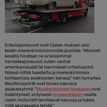
Erikoisajoneuvot ovat Ojalan mukaan yksi
kesän mielenkiintoisimmista puolista. "Monesti
kesällä hinataan ne erikoisimmat
harrasteajoneuvot, kuten vanhat
amerikanraudat tai harvinaiset urheiluautot.
Näissä riittää haastetta ja mielenkiintoisia
kohtaamisia asiakkaiden kanssa," hän hymyilee.
Moottoripyörät ovat toinen kasvava
asiakasryhmä. "
Moottoripyörien hinaukset
ovat
lisääntyneet, erityisesti
rengasrikkojen
osalta.
Usein motoristit tarvitsevat neuvoja ja tukea,
mitä seuraavaksi tehdä."