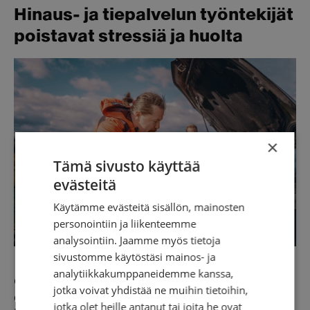
Hinaus- ja tiepalvelun työntekijät
poistavat stressiä ja huolta
×
Tämä sivusto käyttää
evästeitä
Käytämme evästeitä sisällön, mainosten
personointiin ja liikenteemme
analysointiin. Jaamme myös tietoja
sivustomme käytöstäsi mainos- ja
analytiikkakumppaneidemme kanssa,
Ojala painottaa, että
hinausautonkuljettajan työ
jotka voivat yhdistää ne muihin tietoihin,
on paljon muutakin kuin auton kuljettamista
jotka olet heille antanut tai joita he ovat