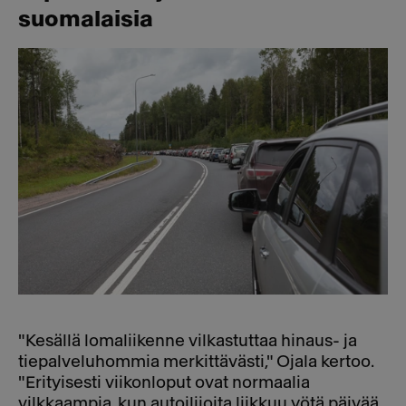
suomalaisia
"Kesällä lomaliikenne vilkastuttaa hinaus- ja
tiepalveluhommia merkittävästi," Ojala kertoo.
"Erityisesti viikonloput ovat normaalia
vilkkaampia, kun autoilijoita liikkuu yötä päivää