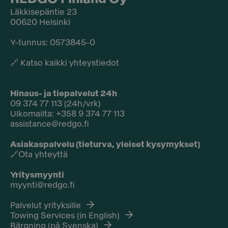
Läkkisepäntie 23
00620 Helsinki
Y-tunnus: 0573845-0​
🔗
Katso kaikki yhteystiedot
Hinaus- ja tiepalvelut 24h
09 374 77 113 (24h/vrk)
Ulkomailta: +358 9 374 77 113
assistance@redgo.fi
Asiakaspalvelu (tieturva, yleiset kysymykset)
🔗
Ota yhteyttä
Yritysmyynti
myynti@redgo.fi
Palvelut yrityksille
Towing Services (in English)
Bärgning (på Svenska)