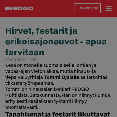
Ota yhteyttä
Hirvet, festarit ja
erikois­ajoneuvot - apua
tarvitaan
30.06.2024 12:00
Kesä on monelle suomalaiselle lomien ja
vapaa-ajan vieton aikaa, mutta hinaus- ja
tiepalveluyrittäjä
Tommi Ojalalle
se tarkoittaa
vilkasta työrupeamaa.
Tommi on hinausalan konkari REDGO
Huittisista, Satakunnasta. Hän on nähnyt kuinka
erityisesti kesäaikaan työtahti kiihtyy
huomattavasti.
Tapahtumat ja festarit liikuttavat