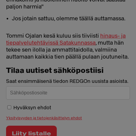
paljon harmia"
Jos jotain sattuu, olemme täällä auttamassa.
Tommi Ojalan kesä kuluu siis tiiviisti
hinaus- ja
tiepalvelutehtävissä Satakunnassa
, mutta hän
tekee sen ilolla ja ammattitaidolla, valmiina
auttamaan kaikkia tien päällä pulaan joutuneita.
Tilaa uutiset sähköpostiisi
Saat ensimmäisenä tiedon REDGOn uusista asioista.
Hyväksyn ehdot
Yksityisyyden ja tietojenkäsittelyn ehdot