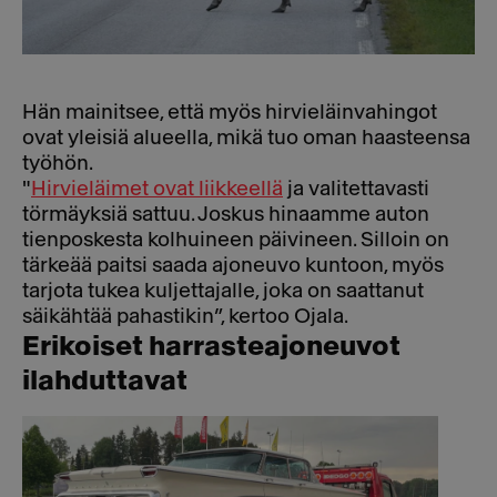
Hän mainitsee, että myös hirvieläinvahingot
ovat yleisiä alueella, mikä tuo oman haasteensa
työhön.
"
Hirvieläimet ovat liikkeellä
ja valitettavasti
törmäyksiä sattuu. Joskus hinaamme auton
tienposkesta kolhuineen päivineen. Silloin on
tärkeää paitsi saada ajoneuvo kuntoon, myös
tarjota tukea kuljettajalle, joka on saattanut
säikähtää pahastikin”, kertoo Ojala.
Erikoiset harrasteajoneuvot
ilahduttavat