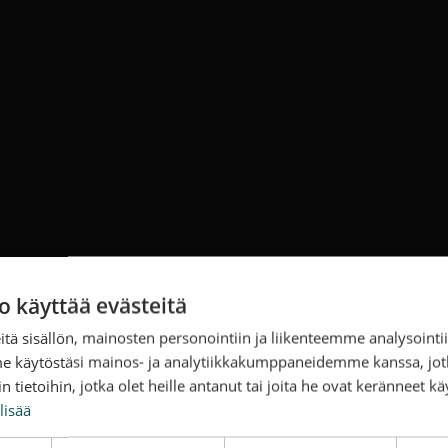
o käyttää evästeitä
tä sisällön, mainosten personointiin ja liikenteemme analysoint
me käytöstäsi mainos- ja analytiikkakumppaneidemme kanssa, jot
 tietoihin, jotka olet heille antanut tai joita he ovat keränneet kä
lisää
an ja