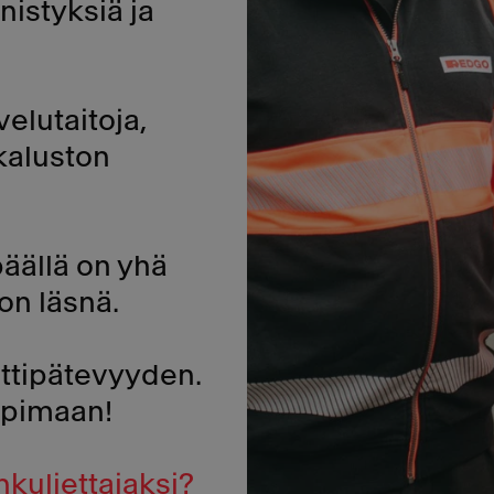
nistyksiä ja
velutaitoja,
kaluston
äällä on yhä
on läsnä.
attipätevyyden.
ppimaan!
kuljettajaksi?