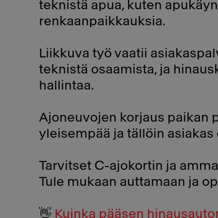
teknistä apua, kuten apukäyn
renkaanpaikkauksia.
Liikkuva työ vaatii asiakaspal
teknistä osaamista, ja hinaus
hallintaa.
Ajoneuvojen korjaus paikan p
yleisempää ja tällöin asiakas 
Tarvitset C-ajokortin ja amm
Tule mukaan auttamaan ja o
👋
Kuinka pääsen hinausauton