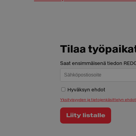
Tilaa työpaika
Saat ensimmäisenä tiedon REDGO
Hyväksyn ehdot
Yksityisyyden ja tietojenkäsittelyn ehdo