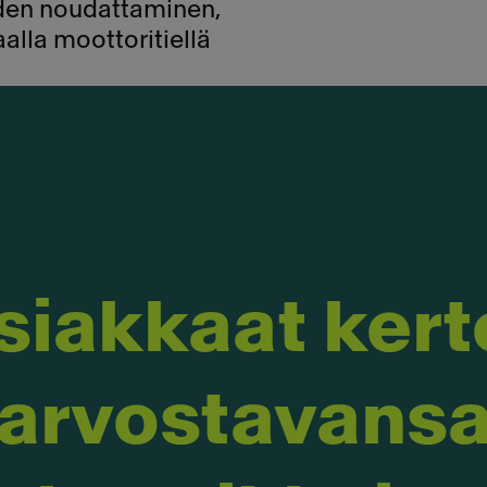
uden noudattaminen,
aalla moottoritiellä
Asiakkaat kert
arvostavans