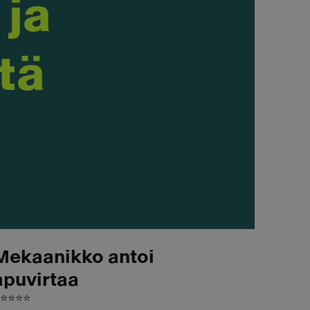
ja
ötä
Mekaanikko antoi
apuvirtaa
⭐⭐⭐⭐⭐