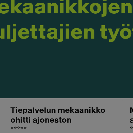
ekaanikkojen 
ljettajien ty
Tiepalvelun mekaanikko
ohitti ajoneston
⭐⭐⭐⭐⭐