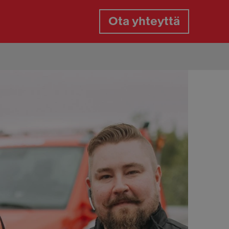
Ota yhteyttä
gaspalvelu
gasrikko päivystys
aan paikkaus tien päällä
aanvaihto tien päällä
aiden vaihto kotipihassa