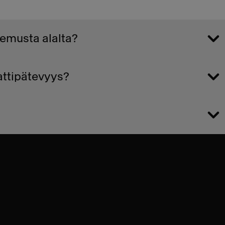
emusta alalta?
attipätevyys?