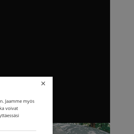
×
iin. Jaamme myös
ka voivat
yttäessäsi