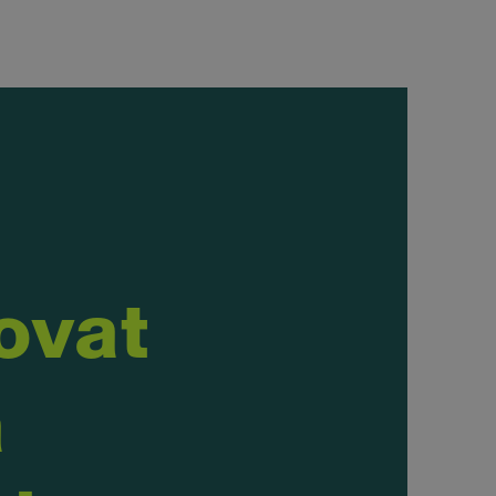
ovat
a