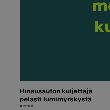
m
ku
Hinausauton kuljettaja
pelasti lumimyrskystä
⭐⭐⭐⭐⭐