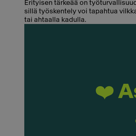
Erityisen tärkeää on työturvallisu
sillä työskentely voi tapahtua vilkk
tai ahtaalla kadulla.
❤️ 