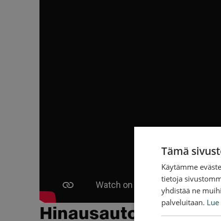
Tämä sivust
Käytämme evästei
tietoja sivustom
yhdistää ne muihin
palveluitaan.
Lue 
Hinausauton­kuljettaj