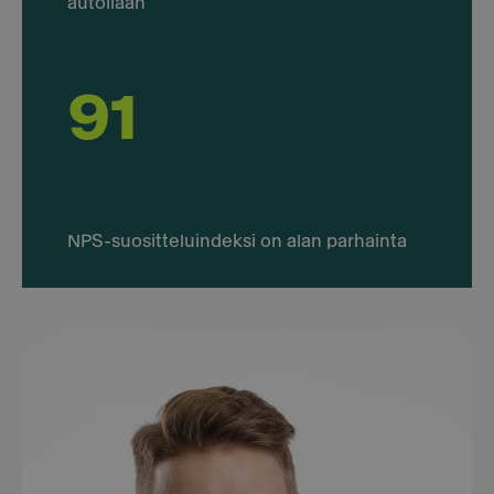
autollaan
91
NPS-suositteluindeksi on alan parhainta