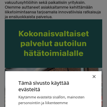
vakuutusyhtiöihin sekä paikallisiin yrityksiin.
Olemme auttaneet asiakkaitamme kehittämään
liiketoimintaansa tarjoamalla innovatiivisia ratkaisuja
ja ensiluokkaista palvelua.
Kokonaisvaltaiset
palvelut autoilun
hätätoimialalle
×
Tämä sivusto käyttää
evästeitä
Käytämme evästeitä sisällön, mainosten
personointiin ja liikenteemme