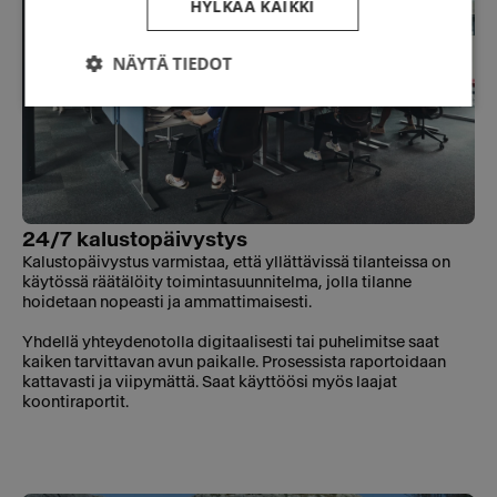
HYLKÄÄ KAIKKI
NÄYTÄ TIEDOT
24/7 kalustopäivystys
Kalustopäivystus varmistaa, että yllättävissä tilanteissa on
käytössä räätälöity toimintasuunnitelma, jolla tilanne
hoidetaan nopeasti ja ammattimaisesti.
Yhdellä yhteydenotolla digitaalisesti tai puhelimitse saat
kaiken tarvittavan avun paikalle. Prosessista raportoidaan
kattavasti ja viipymättä. Saat käyttöösi myös laajat
koontiraportit.