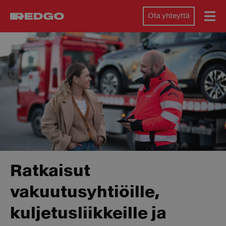
Ota yhteyttä
Ratkaisut
vakuutusyhtiöille,
kuljetusliikkeille ja