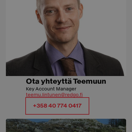
Ota yhteyttä Teemuun
Key Account Manager
teemu.lintunen@redgo.fi
+358 40 774 0417