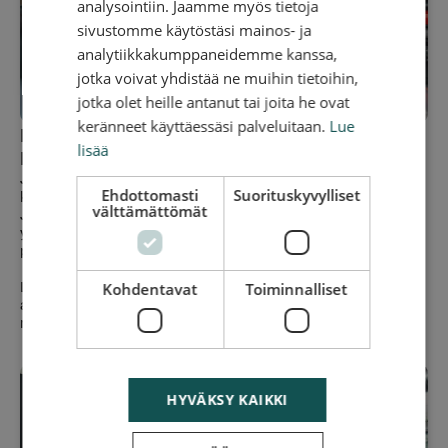
analysointiin. Jaamme myös tietoja
sivustomme käytöstäsi mainos- ja
analytiikkakumppaneidemme kanssa,
jotka voivat yhdistää ne muihin tietoihin,
jotka olet heille antanut tai joita he ovat
keränneet käyttäessäsi palveluitaan.
Lue
Hinaus- ja tiepalvelut Suomessa ja
lisää
Euroopassa
Joka päivä sadat autoilijat saavat apua kauttamme, olipa
Ehdottomasti
Suorituskyvylliset
kyseessä henkilöauton tai raskas kaluston kuljettaja.
välttämättömät
Jokainen tilanne on stressaava, mutta tarjoamme empatian
yhdistettynä asiakkaan arkea helpottaviin digitaalisiin
palveluihin.
Kohdentavat
Toiminnalliset
Laajan ja huolella valitun palveluntarjoajaverkostomme
avulla varmistamme, että asiakkaan matka jatkuu
mahdollisimman helposti ja nopeasti.
HYVÄKSY KAIKKI