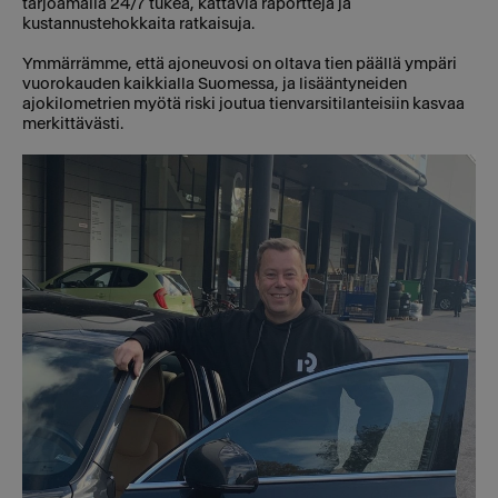
tarjoamalla 24/7 tukea, kattavia raportteja ja
kustannustehokkaita ratkaisuja.
Ymmärrämme, että ajoneuvosi on oltava tien päällä ympäri
vuorokauden kaikkialla Suomessa, ja lisääntyneiden
ajokilometrien myötä riski joutua tienvarsitilanteisiin kasvaa
merkittävästi.