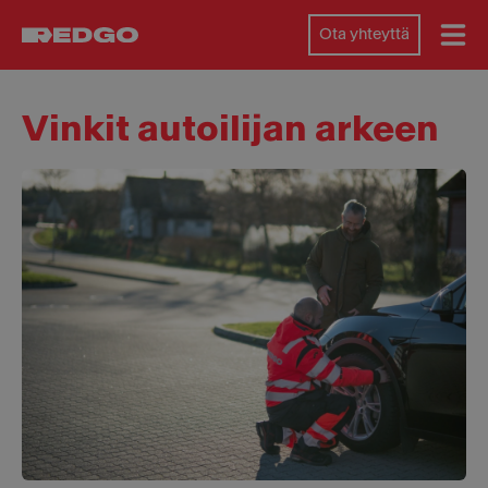
Ota yhteyttä
Vinkit autoilijan arkeen