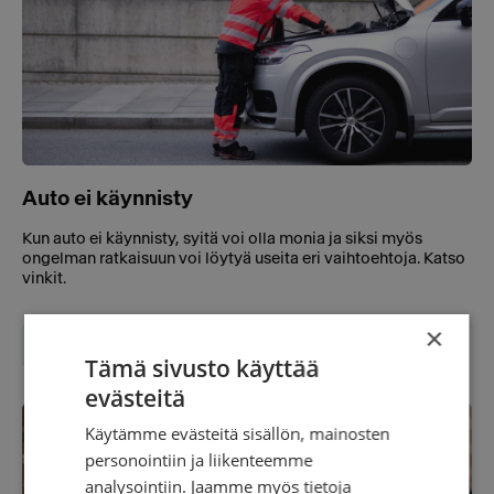
Auto ei käynnisty
Kun auto ei käynnisty, syitä voi olla monia ja siksi myös
ongelman ratkaisuun voi löytyä useita eri vaihtoehtoja. Katso
vinkit.
×
VINKKI
Tämä sivusto käyttää
evästeitä
Käytämme evästeitä sisällön, mainosten
personointiin ja liikenteemme
analysointiin. Jaamme myös tietoja