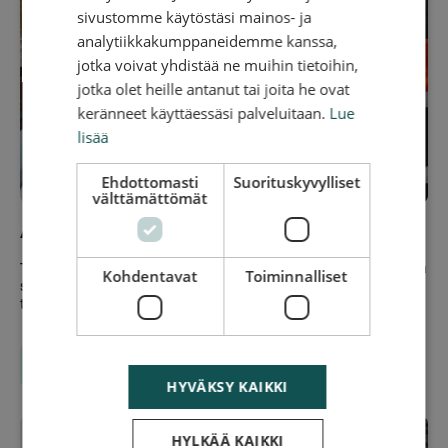
sivustomme käytöstäsi mainos- ja
analytiikkakumppaneidemme kanssa,
jotka voivat yhdistää ne muihin tietoihin,
jotka olet heille antanut tai joita he ovat
keränneet käyttäessäsi palveluitaan.
Lue
lisää
Ehdottomasti
Suorituskyvylliset
välttämättömät
Auton ovet lukossa ja avaimet sisällä
Tiepalvelun ammattilainen on myös autojen lukkoseppä, joka
Kohdentavat
Toiminnalliset
saa lukkiutuneet ovet useimmiten auki. Katso ohjeet mitä
tehdä.
VINKKI
HYVÄKSY KAIKKI
HYLKÄÄ KAIKKI