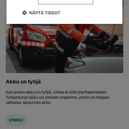
NÄYTÄ TIEDOT
Akku on tyhjä
Kun auton akku on tyhjä, virtaa ei riitä starttaamiseen.
Tyhjentynyt akku on yleinen ongelma, johon on helppo
ratkaisu: apuvirran anto.
VINKKI