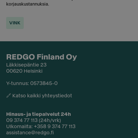
korjauskustannuksia.
VINK
REDGO Finland Oy
Läkkisepäntie 23
00620 Helsinki
Y-tunnus: 0573845-0​
🔗
Katso kaikki yhteystiedot
Hinaus- ja tiepalvelut 24h
09 374 77 113 (24h/vrk)
Ulkomailta: +358 9 374 77 113
assistance@redgo.fi