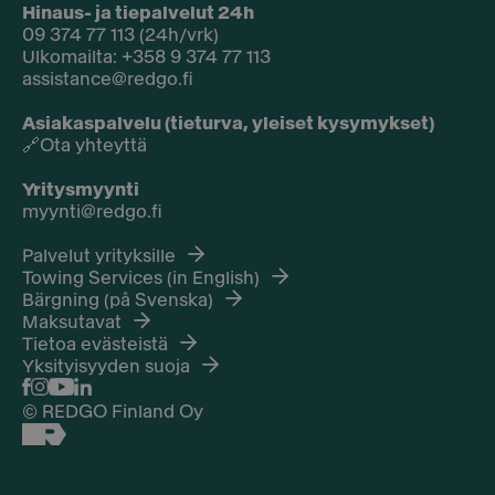
Hinaus- ja tiepalvelut 24h
09 374 77 113 (24h/vrk)
Ulkomailta: +358 9 374 77 113
assistance@redgo.fi
Asiakaspalvelu (tieturva, yleiset kysymykset)
🔗
Ota yhteyttä
Yritysmyynti
myynti@redgo.fi
Palvelut yrityksille
Towing Services (in English)
Bärgning (på Svenska)
Maksutavat
Tietoa evästeistä
Yksityisyyden suoja
© REDGO Finland Oy