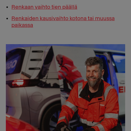
Renkaan vaihto tien päällä
Renkaiden kausivaihto kotona tai muussa
paikassa