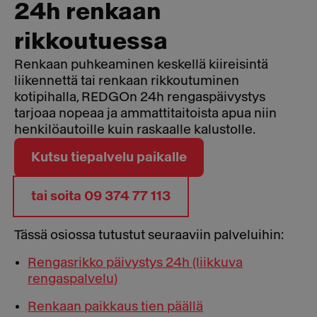
24h renkaan
rikkoutuessa
Renkaan puhkeaminen keskellä kiireisintä
liikennettä tai renkaan rikkoutuminen
kotipihalla, REDGOn 24h rengaspäivystys
tarjoaa nopeaa ja ammattitaitoista apua niin
henkilöautoille kuin raskaalle kalustolle.
Kutsu tiepalvelu paikalle
tai soita 09 374 77 113
Tässä osiossa tutustut seuraaviin palveluihin:
Rengasrikko päivystys 24h (liikkuva
rengaspalvelu)
Renkaan paikkaus tien päällä