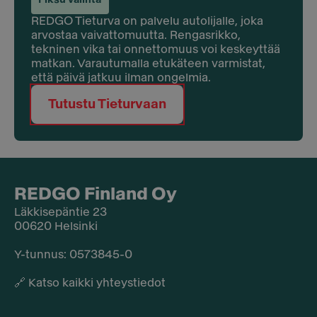
REDGO Tieturva on palvelu autolijalle, joka
arvostaa vaivattomuutta. Rengasrikko,
tekninen vika tai onnettomuus voi keskeyttää
matkan. Varautumalla etukäteen varmistat,
että päivä jatkuu ilman ongelmia.
Tutustu Tieturvaan
REDGO Finland Oy
Läkkisepäntie 23
00620 Helsinki
Y-tunnus: 0573845-0​
🔗
Katso kaikki yhteystiedot