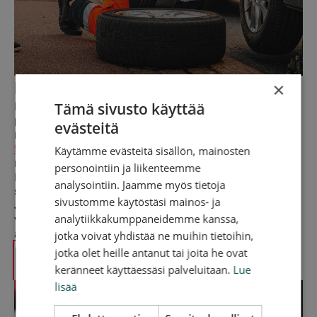
×
Renkaan paikkaus tien päällä
Tämä sivusto käyttää
REDGO tarjoaa nopean ja tehokkaan renkaan
paikkauspalvelun tien päällä. Oli kyseessä sitten
evästeitä
renkaan kulutuspinnassa oleva ruuvi tai naula,
tiepalvelumekaanikko
arvioi tilanteen ja paikkaa
Käytämme evästeitä sisällön, mainosten
renkaan.
personointiin ja liikenteemme
Renkaan paikkaaminen omatoimisesti ei ole
analysointiin. Jaamme myös tietoja
suositeltavaa, koska vauriot voivat pahentua.
sivustomme käytöstäsi mainos- ja
Jos ajat tyhjällä renkaalla, renkaan runko voi
analytiikkakumppaneidemme kanssa,
vaurioitua korjauskelvottomaksi. On siis parasta
antaa tehtävä kokeneelle ammattilaiselle
.
jotka voivat yhdistää ne muihin tietoihin,
jotka olet heille antanut tai joita he ovat
Renkaan paikkaus
keränneet käyttäessäsi palveluitaan.
Lue
lisää