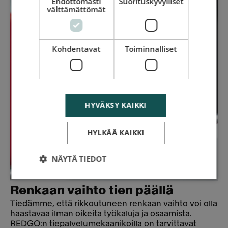
Ehdottomasti
Suorituskyvylliset
välttämättömät
Kohdentavat
Toiminnalliset
HYVÄKSY KAIKKI
HYLKÄÄ KAIKKI
NÄYTÄ TIEDOT
Renkaan vaihto tien päällä
Tiedämme, että rikkoutuneen renkaan vaihto voi olla
haastavaa ilman oikeita työkaluja ja osaamista.
REDGO:n tiepalvelumekaanikoilla on tarvittavat