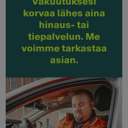
Vakuutuksesi
korvaa lähes aina
hinaus- tai
tiepalvelun. Me
voimme tarkastaa
asian.