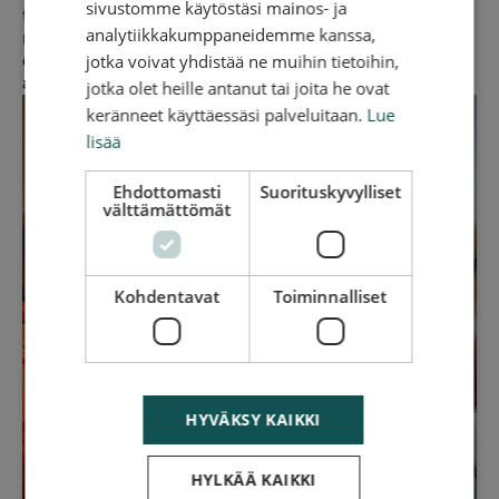
sivustomme käytöstäsi mainos- ja
tilanne ratkeaa apuvirralla. Huomioitavaa on, että
analytiikkakumppaneidemme kanssa,
nykyaikaisten autojen akut vaativat apuvirran osalta
jotka voivat yhdistää ne muihin tietoihin,
erityisosaamista. Siksi apuvirran anto kannattaa
antaa ammattilaisten tehtäväksi.
jotka olet heille antanut tai joita he ovat
keränneet käyttäessäsi palveluitaan.
Lue
lisää
Ehdottomasti
Suorituskyvylliset
välttämättömät
Kohdentavat
Toiminnalliset
HYVÄKSY KAIKKI
HYLKÄÄ KAIKKI