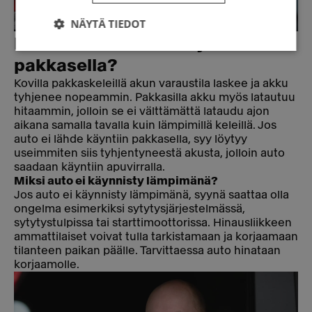
NÄYTÄ TIEDOT
Miksi auto ei lähde käyntiin
pakkasella?
Kovilla pakkaskeleillä akun varaustila laskee ja akku
tyhjenee nopeammin. Pakkasilla akku myös latautuu
hitaammin, jolloin se ei välttämättä lataudu ajon
aikana samalla tavalla kuin lämpimillä keleillä. Jos
auto ei lähde käyntiin pakkasella, syy löytyy
useimmiten siis tyhjentyneestä akusta, jolloin auto
saadaan käyntiin apuvirralla.
Miksi auto ei käynnisty lämpimänä?
Jos auto ei käynnisty lämpimänä, syynä saattaa olla
ongelma esimerkiksi sytytysjärjestelmässä,
sytytystulpissa tai starttimoottorissa. Hinausliikkeen
ammattilaiset voivat tulla tarkistamaan ja korjaamaan
tilanteen paikan päälle. Tarvittaessa auto hinataan
korjaamolle.