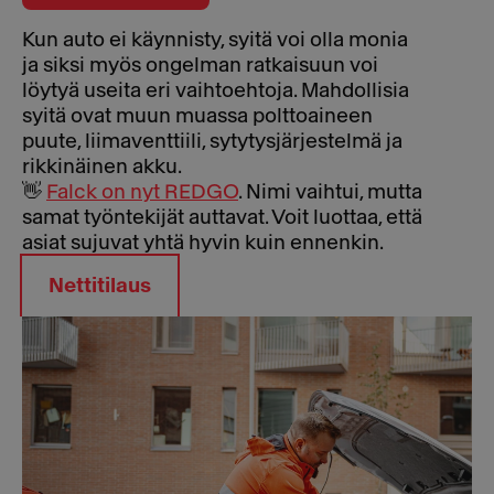
Kun auto ei käynnisty, syitä voi olla monia
ja siksi myös ongelman ratkaisuun voi
löytyä useita eri vaihtoehtoja. Mahdollisia
syitä ovat muun muassa polttoaineen
puute, liimaventtiili, sytytysjärjestelmä ja
rikkinäinen akku.
👋
Falck on nyt REDGO
. Nimi vaihtui, mutta
samat työntekijät auttavat. Voit luottaa, että
asiat sujuvat yhtä hyvin kuin ennenkin.
Nettitilaus