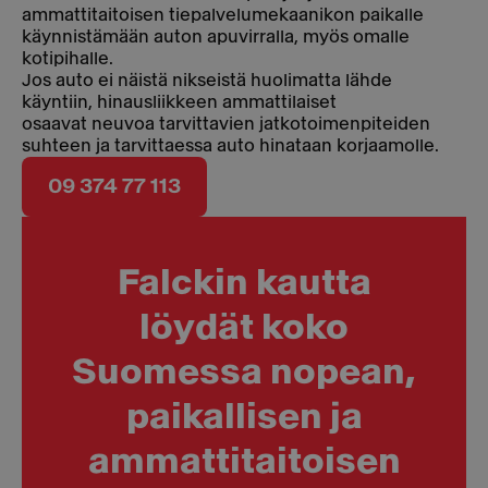
ammattitaitoisen tiepalvelumekaanikon paikalle
käynnistämään auton apuvirralla, myös omalle
kotipihalle.
Jos auto ei näistä nikseistä huolimatta lähde
käyntiin, hinausliikkeen ammattilaiset
osaavat neuvoa tarvittavien jatkotoimenpiteiden
suhteen ja tarvittaessa auto hinataan korjaamolle.
09 374 77 113
Falckin kautta
löydät koko
Suomessa nopean,
paikallisen ja
ammattitaitoisen