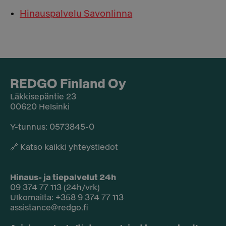
Hinauspalvelu Savonlinna
REDGO Finland Oy
Läkkisepäntie 23
00620 Helsinki
Y-tunnus: 0573845-0​
🔗
Katso kaikki yhteystiedot
Hinaus- ja tiepalvelut 24h
09 374 77 113 (24h/vrk)
Ulkomailta: +358 9 374 77 113
assistance@redgo.fi