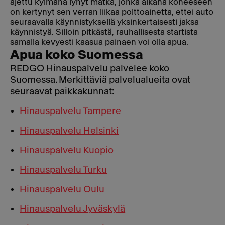
ajettu kylmänä lyhyt matka, jonka aikana koneeseen
on kertynyt sen verran liikaa polttoainetta, ettei auto
seuraavalla käynnistyksellä yksinkertaisesti jaksa
käynnistyä. Silloin pitkästä, rauhallisesta startista
samalla kevyesti kaasua painaen voi olla apua.
Apua koko Suomessa
REDGO Hinauspalvelu palvelee koko
Suomessa. Merkittäviä palvelualueita ovat
seuraavat paikkakunnat:
Hinauspalvelu Tampere
Hinauspalvelu Helsinki
Hinauspalvelu Kuopio
Hinauspalvelu Turku
Hinauspalvelu Oulu
Hinauspalvelu Jyväskylä