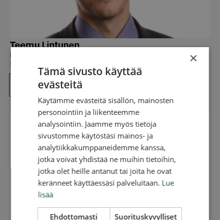
Teemu Lintunen
×
Key Account Manager
teemu.lintunen@redgo.fi
Tämä sivusto käyttää
evästeitä
+358 40 774 0417
Käytämme evästeitä sisällön, mainosten
personointiin ja liikenteemme
analysointiin. Jaamme myös tietoja
sivustomme käytöstäsi mainos- ja
analytiikkakumppaneidemme kanssa,
jotka voivat yhdistää ne muihin tietoihin,
jotka olet heille antanut tai joita he ovat
keränneet käyttäessäsi palveluitaan.
Lue
lisää
Ehdottomasti
Suorituskyvylliset