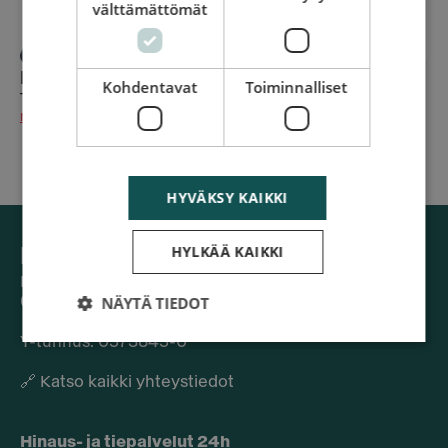
välttämättömät
Magnus Lindgren
Kohdentavat
Toiminnalliset
Toimitusjohtaja / Managing Director
magnus.lindgren@redgo.fi
HYVÄKSY KAIKKI
HYLKÄÄ KAIKKI
REDGO Finland Oy
Läkkisepäntie 23
NÄYTÄ TIEDOT
00620 Helsinki
Y-tunnus: 0573845-0​
🔗
Katso kaikki yhteystiedot
Hinaus- ja tiepalvelut 24h