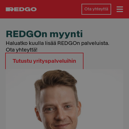
Ota yhteyttä
REDGOn myynti
Haluatko kuulla lisää REDGOn palveluista.
Ota yhteyttä!
Tutustu yrityspalveluihin