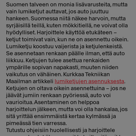
Suomen talveen on monia lisävarusteita, mutta
vain lumiketjut auttavat, jos auto juuttuu
hankeen. Suomessa niitä näkee harvoin, mutta
syrjäisillä teillä, kuten mökkitiellä, ne voivat olla
hyödylliset. Harjoittele käyttöä etukäteen –
ketjut toimivat vain, kun ne on asennettu oikein.
Lumiketju koostuu vaijerista ja ketjulenkeistä.
Se asennetaan renkaan päälle ilman, että auto
liikkuu. Ketjujen tulee asettua renkaiden
ympärille sopivan napakasti, muuten niiden
vaikutus on vähäinen. Kurkkaa Tekniikan
Maailman artikkeli
lumiketjujen asennuksesta
.
Ketjujen on oltava oikein asennettuina – jos ne
jäävät jumiin renkaan pyöriessä, auto voi
vaurioitua. Asentaminen on helppoa
harjoittelun jälkeen, mutta voi olla hankalaa, jos
sitä yrittää ensimmäistä kertaa kylmässä ja
pimeässä tien varressa.
Tutustu ohjeisiin huolellisesti ja harjoittele