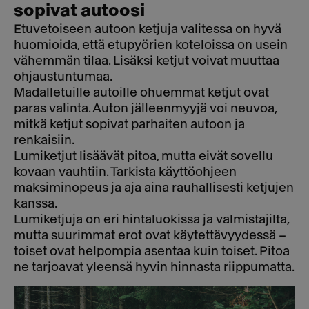
sopivat autoosi
Etuvetoiseen autoon ketjuja valitessa on hyvä
huomioida, että etupyörien koteloissa on usein
vähemmän tilaa. Lisäksi ketjut voivat muuttaa
ohjaustuntumaa.
Madalletuille autoille ohuemmat ketjut ovat
paras valinta. Auton jälleenmyyjä voi neuvoa,
mitkä ketjut sopivat parhaiten autoon ja
renkaisiin.
Lumiketjut lisäävät pitoa, mutta eivät sovellu
kovaan vauhtiin. Tarkista käyttöohjeen
maksiminopeus ja aja aina rauhallisesti ketjujen
kanssa.
Lumiketjuja on eri hintaluokissa ja valmistajilta,
mutta suurimmat erot ovat käytettävyydessä –
toiset ovat helpompia asentaa kuin toiset. Pitoa
ne tarjoavat yleensä hyvin hinnasta riippumatta.