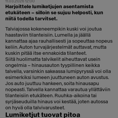
11.03.2026 12:00
Harjoittele lumiketjujen asentamista
etukäteen – silloin se sujuu helposti, kun
niitä todella tarvitset.
Talviajossa kokeneempikin kuski voi joutua
haastaviin tilanteisiin. Lumella ja jäällä
kannattaa ajaa rauhallisesti ja sopeuttaa nopeus
keliin. Auton turvajärjestelmät auttavat, mutta
kuskin pitää itse ennakoida tilanteet.
Siitä huolimatta talvikelit aiheuttavat usein
ongelmia – hinausauton tyypillinen keikka
talvella, varsinkin sakeassa lumipyryssä voi olla
esimerkiksi lumeen juuttuneen auton avustus.
Jos auto juuttuu hankeen, soita hinausapu
nopeasti. Talvella kannattaa varautua yllättäviin
tilanteisiin etukäteen. Ruuhka-aikoina tai
syrjäseuduilla hinaus voi kestää, joten autossa
on hyvä olla talvivarusteet.
Lumiketjut tuovat pitoa