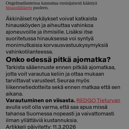
Ongelmatilanteissa kannattaa ensisijaisesti kääntyä
hinausliikkeen
puoleen.
Äkkinäiset nykäykset voivat katkaista
hinausköyden ja aiheuttaa vahinkoa
ajoneuvoille ja ihmisille. Lisäksi itse
suoritetussa hinauksessa voi syntyä
monimutkaisia korvausvastuukysymyksiä
vahinkotilanteessa.
Onko edessä pitkä ajomatka?
Tarkista sääennuste ennen pitkää ajomatkaa,
jotta voit varautua keliin ja ottaa mukaan
tarvittavat varusteet. Seuraa myös
liikennetiedotteita sekä ennen matkaa että sen
aikana.
Varautuminen on viisasta.
REDGO Tieturvan
avulla voit olla varma, että saa apua missä
tahansa Suomessa nopeasti ja vaivattomasti
ilman yllättäviä kustannuksia.
Artikkeli päivitetty: 11.3.2026