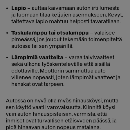
Lapio
– auttaa kaivamaan auton irti lumesta
ja luomaan tilaa ketjujen asennukseen. Kevyt,
taitettava lapio mahtuu helposti tavaratilaan.
Taskulamppu tai otsalamppu
– valaisee
pimeässä, jos joudut tekemään toimenpiteitä
autossa tai sen ympärillä.
Lämpimiä vaatteita
– varaa talvivaatteet
sekä ulkona työskentelevälle että sisällä
odottaville. Moottorin sammuttua auto
viilenee nopeasti, joten lämpimät vaatteet ja
hanskat ovat tarpeen.
Autossa on hyvä olla myös hinausköysi, mutta
sen käyttö vaatii varovaisuutta. Kiinnitä köysi
vain auton hinauspisteisiin, varmista, että
ihmiset ovat turvallisen etäisyyden päässä, ja
pidä hinaavan auton nopeus matalana.