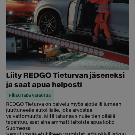
Liity REDGO Tieturvan jäseneksi
ja saat apua helposti
Fiksu tapa varautua
REDGO Tieturva on palvelu myös ajotiellä lumeen
juuttuneelle autoilijalle, joka arvostaa
vaivattomuutta. Mitä tahansa sinulle tien päällä
tapahtuu, saat aina ammattitaitoista apua koko
Suomessa.
Varautumalla etukäteen varmistat, että päivä jatkuu