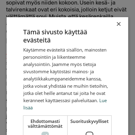
sopivat myös niiden kokoon. Usein kesä- ja
talvirenkaat ovat eri kokoisia, jolloin ketjut eivät
välttämättä sovi. Muista, että kesärenkailla
×
ajaminen talvikeleillä on laitonta.
Tämä sivusto käyttää
Onko lumiketjujen käyttö
evästeitä
laillista?
Käytämme evästeitä sisällön, mainosten
Tieliikennelain
mukaan ajoneuvojen renkaissa
personointiin ja liikenteemme
saa käyttää lumiketjuja, kunhan ne eivät
analysointiin. Jaamme myös tietoja
vahingoita tien pintaa merkittävästi. Ketjujen
sivustomme käytöstäsi mainos- ja
käyttö ei kuitenkaan korvaa talvirenkaiden
analytiikkakumppaneidemme kanssa,
käyttövelvoitetta henkilöautoissa.
jotka voivat yhdistää ne muihin tietoihin,
Rengassukat ja muut pitoa
jotka olet heille antanut tai joita he ovat
keränneet käyttäessäsi palveluitaan.
Lue
tuovat tuotteet
lisää
Lumiketjujen lisäksi on saatavilla rengassukkia,
jäänastoja ja suihkutettavia pitoaineita. Ne
Ehdottomasti
Suorituskyvylliset
voivat auttaa, mutta pahasti jumissa oleva auto
välttämättömät
saa parhaan avun perinteisistä lumiketjuista.