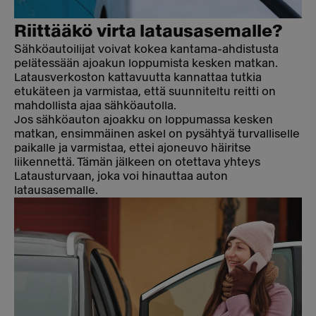
Riittääkö virta latausasemalle?
Sähköautoilijat voivat kokea kantama-ahdistusta
pelätessään ajoakun loppumista kesken matkan.
Latausverkoston kattavuutta kannattaa tutkia
etukäteen ja varmistaa, että suunniteltu reitti on
mahdollista ajaa sähköautolla.
Jos sähköauton ajoakku on loppumassa kesken
matkan, ensimmäinen askel on pysähtyä turvalliselle
paikalle ja varmistaa, ettei ajoneuvo häiritse
liikennettä. Tämän jälkeen on otettava yhteys
Latausturvaan, joka voi hinauttaa auton
latausasemalle.