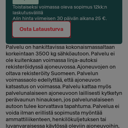
Toistaiseksi voimassa oleva sopimus 12kk:n
laskutusvälillä
Alin hinta viimeisen 30 päivän aikana 25 €.
Osta Latausturva
Palvelu on hankittavissa kokonaismassaltaan
korkeintaan 3500 kg sähköautoon. Palvelu ei
ole kuitenkaan voimassa linja-autoksi
rekisteröidyssä ajoneuvossa. Ajoneuvojen on
oltava rekisteröity Suomeen. Palvelun
voimassaolo edellyttää, että ajoneuvon
katsastus on voimassa. Palvelu kattaa myös
palvelunalaiseen ajoneuvoon laillisesti kytketyn
perävaunun hinauksen, jos palvelunalaiseen
autoon tulee korvattava tapahtuma. Palvelua ei
voida ilman erillistä sopimusta myöntää
ammattiliikenteen, henkilökuljetuksen tai
luvanvaraisessa käytössä oleviin ajoneuvoihin,