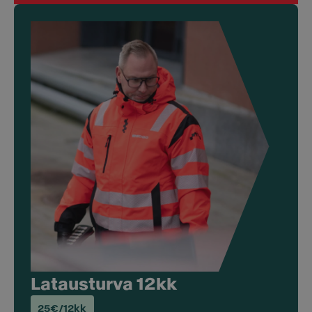
Latausturva 12kk
25€/12kk