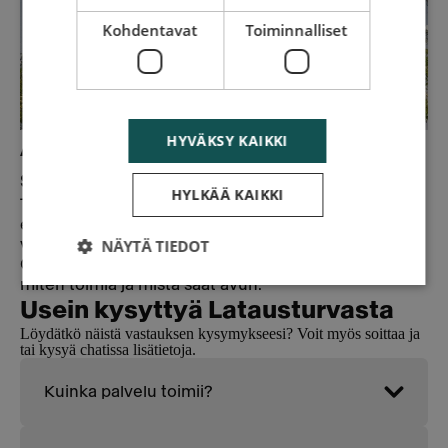
Kohdentavat
Toiminnalliset
HYVÄKSY KAIKKI
Ajatko hiihtolomalla
sähköautolla Lappiin?
HYLKÄÄ KAIKKI
Tämän vuoden hiihtolomaliikenteessä on aiempaa
enemmän sähköautoja, koska niiden määrä
NÄYTÄ TIEDOT
vuodessa on lähes kaksinkertaistunut.
Ongelmiin on hyvä varautua etukäteen. Tällöin tiedät
miten toimia ja mistä saat avun.
Usein kysyttyä Latausturvasta
Löydätkö näistä vastauksen kysymykseesi? Voit myös soittaa ja
tai kysyä chatissa lisätietoja.
Kuinka palvelu toimii?