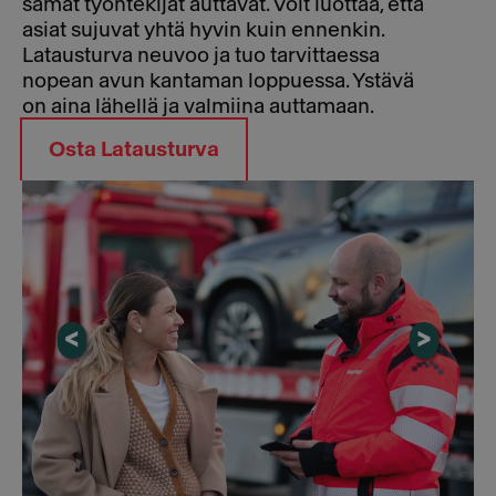
samat työntekijät auttavat. Voit luottaa, että
asiat sujuvat yhtä hyvin kuin ennenkin.
Latausturva neuvoo ja tuo tarvittaessa
nopean avun kantaman loppuessa. Ystävä
on aina lähellä ja valmiina auttamaan.
Osta Latausturva
<
>