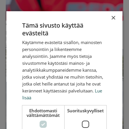
×
Tämä sivusto käyttää
"Meihin voit olla aina yhteydessä
evästeitä
pulmatilanteissa tai matkan katketessa.
Paikannamme autosi ja autamme sinua
Käytämme evästeitä sisällön, mainosten
jatkamaan matkaa.
personointiin ja liikenteemme
analysointiin. Jaamme myös tietoja
sivustomme käytöstäsi mainos- ja
analytiikkakumppaneidemme kanssa,
jotka voivat yhdistää ne muihin tietoihin,
jotka olet heille antanut tai joita he ovat
keränneet käyttäessäsi palveluitaan.
Lue
lisää
Ehdottomasti
Suorituskyvylliset
välttämättömät