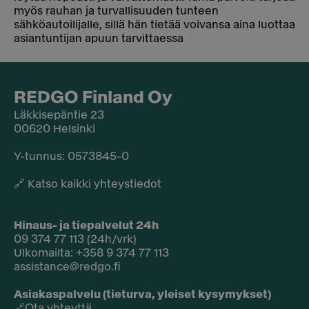
myös rauhan ja turvallisuuden tunteen
sähköautoilijalle, sillä hän tietää voivansa aina luottaa
asiantuntijan apuun tarvittaessa
REDGO Finland Oy
Läkkisepäntie 23
00620 Helsinki
Y-tunnus: 0573845-0​
🔗
Katso kaikki yhteystiedot
Hinaus- ja tiepalvelut 24h
09 374 77 113 (24h/vrk)
Ulkomailta: +358 9 374 77 113
assistance@redgo.fi
Asiakaspalvelu (tieturva, yleiset kysymykset)
🔗
Ota yhteyttä