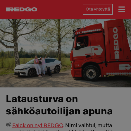
Ota yhteyttä
Latausturva on
sähköautoilijan apuna
👋
Falck on nyt REDGO
. Nimi vaihtui, mutta