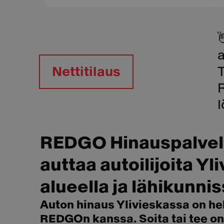
a
Nettitilaus
T
l
REDGO Hinauspalvelu
auttaa autoilijoita Yl
alueella ja lähikunni
Auton hinaus Ylivieskassa on he
REDGOn kanssa. Soita tai tee onl