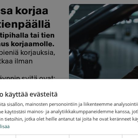
sa korjaa
 tienpäällä
ipihalla tai tien
aus korjaamolle.
ieniä korjauksia,
tkaa ilman
äynnin syitä ovat:
on oven avaus tai
o käyttää evästeitä
a seuraavat
tä sisällön, mainosten personointiin ja liikenteemme analysoint
me käytöstäsi mainos- ja analytiikkakumppaneidemme kanssa, jot
 tietoihin, jotka olet heille antanut tai joita he ovat keränneet kä
lisää