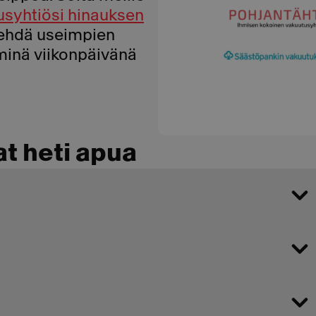
usyhtiösi hinauksen
 tehdä useimpien
minä viikonpäivänä
at heti apua