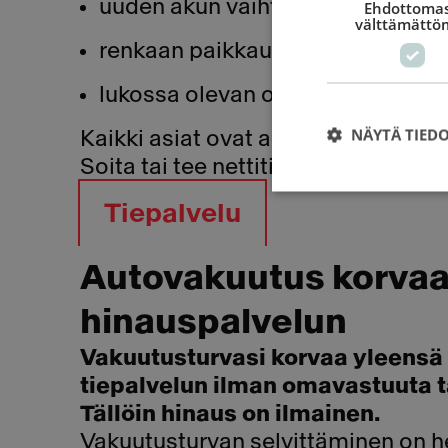
uuden akun vaihto
Ehdottomas
välttämättö
renkaan paikkaus
lukossa olevan oven avaaminen
NÄYTÄ TIED
Kaikki asiat ovat ammattilaiselle n
Soita tai tee nettitilaus ja tulemm
Tiepalvelu
Autovakuutus korva
hinauspalvelun
Vakuutusturvasi korvaa yleensä 
tiepalvelun ilman omavastuuta 
Tällöin hinaus on ilmainen.
Vakuutusturvan selvittäminen on he