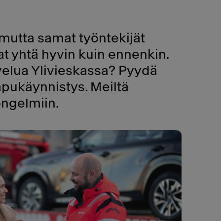
, mutta samat työntekijät
uvat yhtä hyvin kuin ennenkin.
lvelua Ylivieskassa? Pyydä
pukäynnistys. Meiltä
 ongelmiin.