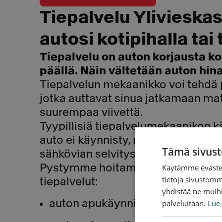
Tiepalvelu Ylivieskas
autosi kotipihalla tai
Tiepalvelu on auton korjausta kot
päällä. Näin vältetään auton hin
Tiepalvelun mekaanikko voi tehdä p
jotka auttavat sinua jatkamaan ma
suurempaa viivettä.
Tyypillisiä tiepalvelumekaanikon k
auto ei käynnisty, rengasrikko, aut
Tämä sivust
sähkövian selvitys.
Pystymme hoitamaan muun muass
Käytämme evästei
tietoja sivustom
tiepalvelut:
yhdistää ne muihin
auton apukäynnistys apuvirralla
palveluitaan.
Lue 