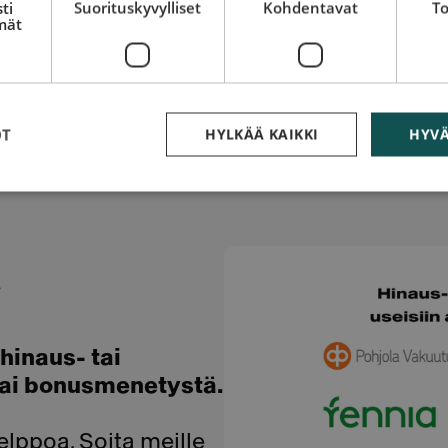
ti
Suorituskyvylliset
Kohdentavat
To
mät
OT
HYLKÄÄ KAIKKI
HYVÄ
opeita toimenpiteitä.
e auttamaan.
a
hinaus- tai
tai bonusmenetystä.
lppoa. Soita meille