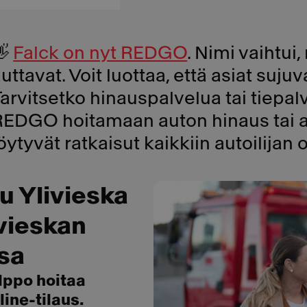
👋
Falck on nyt REDGO
. Nimi vaihtui
uttavat. Voit luottaa, että asiat suj
arvitsetko hinauspalvelua tai tiepa
REDGO hoitamaan auton hinaus tai a
öytyvät ratkaisut kaikkiin autoilijan
 Ylivieska
ivieskan
ssa
lppo hoitaa
ine-tilaus.