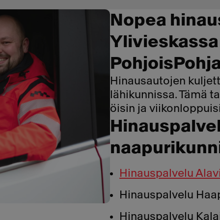
Nopea hinau
Ylivieskassa
Pohjois­Pohj
Hinausautojen kuljett
lähikunnissa. Tämä 
öisin ja viikonloppuis
Hinauspalvel
naapurikunn
Hinauspalvelu Alav
Hinauspalvelu Haa
Hinauspalvelu Kala