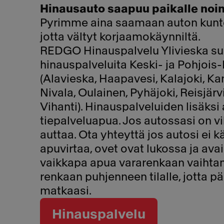
Hinausauto saapuu paikalle noi
Pyrimme aina saamaan auton kunto
jotta vältyt korjaamokäynniltä.
REDGO Hinauspalvelu Ylivieska su
hinauspalveluita Keski- ja Pohjoi
(Alavieska, Haapavesi, Kalajoki, Kan
Nivala, Oulainen, Pyhäjoki, Reisjärvi
Vihanti). Hinauspalveluiden lisäksi 
tiepalveluapua. Jos autossasi on vi
auttaa. Ota yhteyttä jos autosi ei kä
apuvirtaa, ovet ovat lukossa ja avai
vaikkapa apua vararenkaan vaihta
renkaan puhjenneen tilalle, jotta 
matkaasi.
Hinauspalvelu