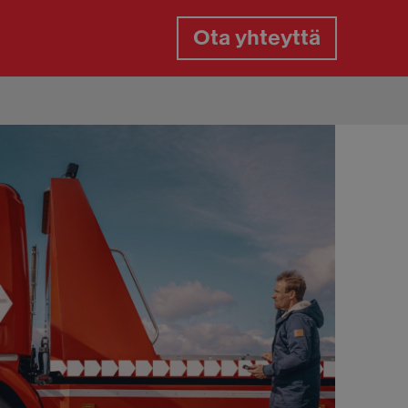
Ota yhteyttä
gaspalvelu
gasrikko päivystys
aan paikkaus tien päällä
aanvaihto tien päällä
aiden vaihto kotipihassa