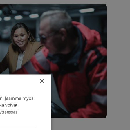
×
iin. Jaamme myös
ka voivat
yttäessäsi