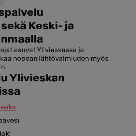
spalvelu
 sekä Keski- ja
anmaalla
ajat asuvat Ylivieskassa ja
takaa nopean lähtövalmiuden myös
in.
u Ylivieskan
issa
ieska
pavesi
joki