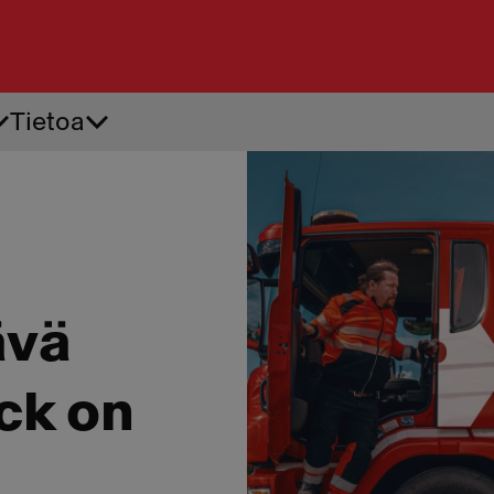
Tietoa
Tiepalvelu
Ren
Akkupalvelu
Ren
Apuvirta
Renk
Auton käynnistysapu
Renk
Auton oven avaus
Renk
ävä
ck on