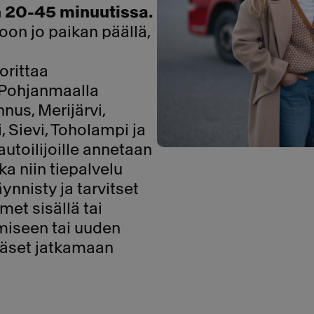
n 20-45 minuutissa.
on jo paikan päällä,
orittaa
s-Pohjanmaalla
nus, Merijärvi,
, Sievi, Toholampi ja
autoilijoille annetaan
ka niin tiepalvelu
ynnisty ja tarvitset
met sisällä tai
miseen tai uuden
pääset jatkamaan