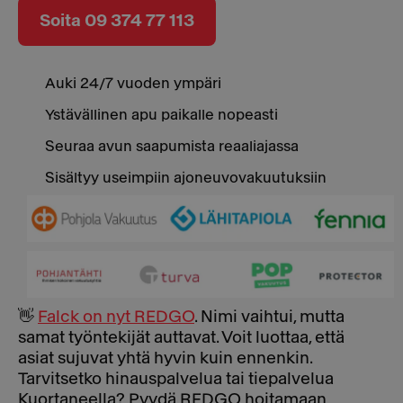
Soita 09 374 77 113
Auki 24/7 vuoden ympäri
Ystävällinen apu paikalle nopeasti
Seuraa avun saapumista reaaliajassa
Sisältyy useimpiin ajoneuvovakuutuksiin
👋
Falck on nyt REDGO
. Nimi vaihtui, mutta
samat työntekijät auttavat. Voit luottaa, että
asiat sujuvat yhtä hyvin kuin ennenkin.
Tarvitsetko hinauspalvelua tai tiepalvelua
Kuortaneella? Pyydä REDGO hoitamaan