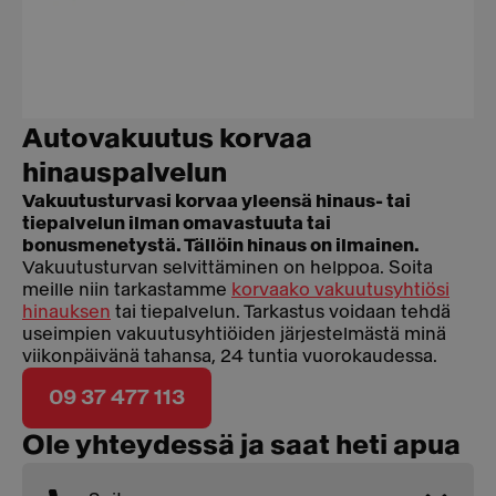
Autovakuutus korvaa
hinauspalvelun
Vakuutusturvasi korvaa yleensä hinaus- tai
tiepalvelun ilman omavastuuta tai
bonusmenetystä. Tällöin hinaus on ilmainen.
Vakuutusturvan selvittäminen on helppoa. Soita
meille niin tarkastamme
korvaako vakuutusyhtiösi
hinauksen
tai tiepalvelun. Tarkastus voidaan tehdä
useimpien vakuutusyhtiöiden järjestelmästä minä
viikonpäivänä tahansa, 24 tuntia vuorokaudessa.
09 37 477 113
Ole yhteydessä ja saat heti apua