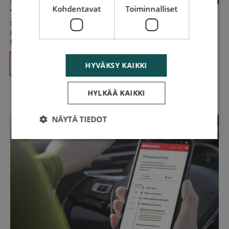
Kohdentavat
Toiminnalliset
Tilaa hinaus-ja tiepalvelu netissä
Soittamisen sijaan voit tehdä tilauksen verkossa. Tilaus
lähetetään automaattisesti lähimmälle hinaus- ja
tiepalveluautolle.
Tilaa verkossa
HYVÄKSY KAIKKI
HYLKÄÄ KAIKKI
NÄYTÄ TIEDOT