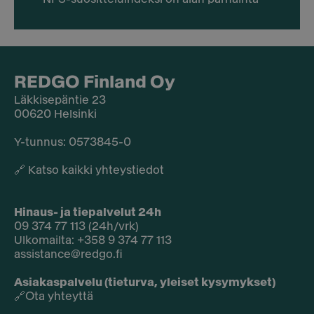
REDGO Finland Oy
Läkkisepäntie 23
00620 Helsinki
Y-tunnus: 0573845-0​
🔗
Katso kaikki yhteystiedot
Hinaus- ja tiepalvelut 24h
09 374 77 113 (24h/vrk)
Ulkomailta: +358 9 374 77 113
assistance@redgo.fi
Asiakaspalvelu (tieturva, yleiset kysymykset)
🔗
Ota yhteyttä