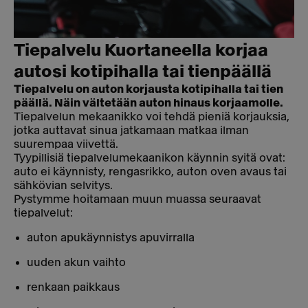
Tiepalvelu Kuortaneella korjaa
autosi kotipihalla tai tienpäällä
Tiepalvelu on auton korjausta kotipihalla tai tien
päällä. Näin vältetään auton hinaus korjaamolle.
Tiepalvelun mekaanikko voi tehdä pieniä korjauksia,
jotka auttavat sinua jatkamaan matkaa ilman
suurempaa viivettä.
Tyypillisiä tiepalvelumekaanikon käynnin syitä ovat:
auto ei käynnisty, rengasrikko, auton oven avaus tai
sähkövian selvitys.
Pystymme hoitamaan muun muassa seuraavat
tiepalvelut:
auton apukäynnistys apuvirralla
uuden akun vaihto
renkaan paikkaus