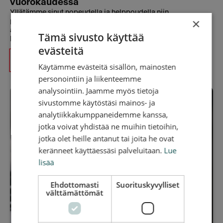
vuorokaudessa
Yllätämme sinut nopeudella ja helppoudella niin
×
puhelimessa, verkossa kuin tien päällä. Auttaminen on meille
arkipäivää, mutta sinulle ainutlaatuista. Voit luottaa
Tämä sivusto käyttää
kokemukseemme.
evästeitä
09 374 77 113
Käytämme evästeitä sisällön, mainosten
personointiin ja liikenteemme
analysointiin. Jaamme myös tietoja
sivustomme käytöstäsi mainos- ja
analytiikkakumppaneidemme kanssa,
jotka voivat yhdistää ne muihin tietoihin,
jotka olet heille antanut tai joita he ovat
keränneet käyttäessäsi palveluitaan.
Lue
lisää
Ehdottomasti
Suorituskyvylliset
välttämättömät