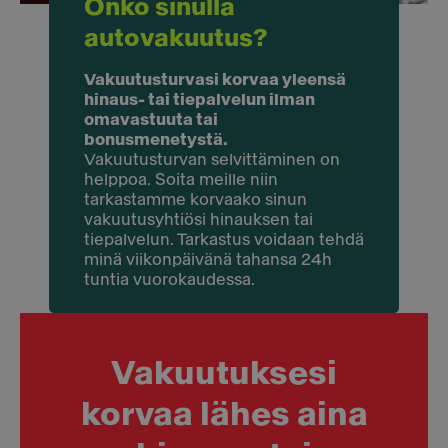
Onko sinulla
autovakuutus?
Vakuutusturvasi korvaa yleensä
hinaus- tai tiepalvelun ilman
omavastuuta tai
bonusmenetystä.
Vakuutusturvan selvittäminen on
helppoa. Soita meille niin
tarkastamme korvaako sinun
vakuutusyhtiösi hinauksen tai
tiepalvelun. Tarkastus voidaan tehdä
minä viikonpäivänä tahansa 24h
tuntia vuorokaudessa.
Vakuutuksesi
korvaa lähes aina