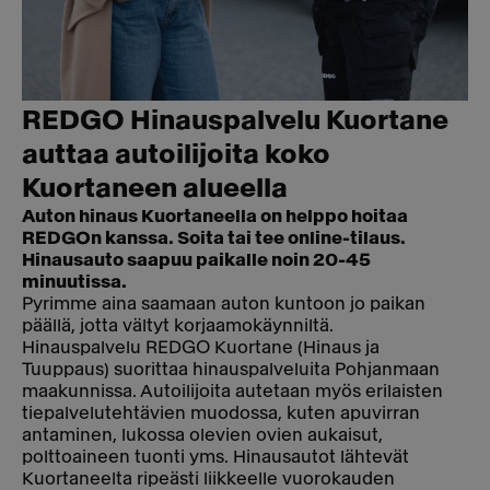
REDGO Hinauspalvelu Kuortane
auttaa autoilijoita koko
Kuortaneen alueella
Auton hinaus Kuortaneella on helppo hoitaa
REDGOn kanssa. Soita tai tee online-tilaus.
Hinausauto saapuu paikalle noin 20-45
minuutissa.
Pyrimme aina saamaan auton kuntoon jo paikan
päällä, jotta vältyt korjaamokäynniltä.
Hinauspalvelu REDGO Kuortane (Hinaus ja
Tuuppaus) suorittaa hinauspalveluita Pohjanmaan
maakunnissa. Autoilijoita autetaan myös erilaisten
tiepalvelutehtävien muodossa, kuten apuvirran
antaminen, lukossa olevien ovien aukaisut,
polttoaineen tuonti yms. Hinausautot lähtevät
Kuortaneelta ripeästi liikkeelle vuorokauden