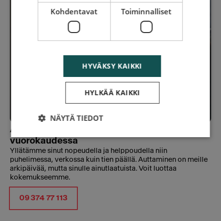
Kohdentavat
Toiminnalliset
HYVÄKSY KAIKKI
HYLKÄÄ KAIKKI
NÄYTÄ TIEDOT
Apua koko Suomessa, 24 tuntia
vuorokaudessa
Yllätämme sinut nopeudella ja helppoudella niin
puhelimessa, verkossa kuin tien päällä. Auttaminen on meille
arkipäivää, mutta sinulle ainutlaatuista. Voit luottaa
kokemukseemme.
09 374 77 113