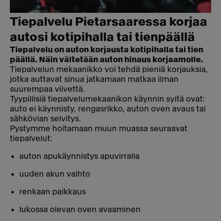
Tiepalvelu Pietarsaaressa korjaa
autosi kotipihalla tai tienpäällä
Tiepalvelu on auton korjausta kotipihalla tai tien
päällä. Näin vältetään auton hinaus korjaamolle.
Tiepalvelun mekaanikko voi tehdä pieniä korjauksia,
jotka auttavat sinua jatkamaan matkaa ilman
suurempaa viivettä.
Tyypillisiä tiepalvelumekaanikon käynnin syitä ovat:
auto ei käynnisty, rengasrikko, auton oven avaus tai
sähkövian selvitys.
Pystymme hoitamaan muun muassa seuraavat
tiepalvelut:
auton apukäynnistys apuvirralla
uuden akun vaihto
renkaan paikkaus
lukossa olevan oven avaaminen