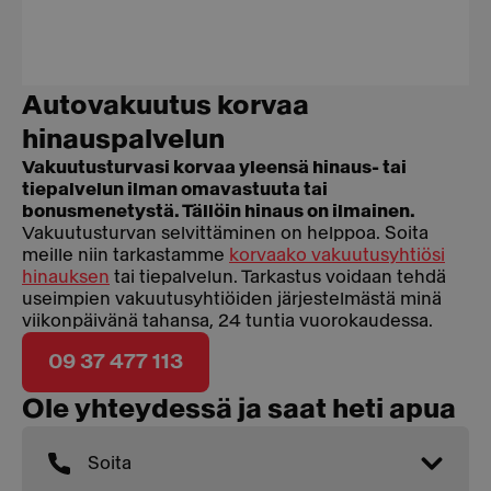
Autovakuutus korvaa
hinauspalvelun
Vakuutusturvasi korvaa yleensä hinaus- tai
tiepalvelun ilman omavastuuta tai
bonusmenetystä. Tällöin hinaus on ilmainen.
Vakuutusturvan selvittäminen on helppoa. Soita
meille niin tarkastamme
korvaako vakuutusyhtiösi
hinauksen
tai tiepalvelun. Tarkastus voidaan tehdä
useimpien vakuutusyhtiöiden järjestelmästä minä
viikonpäivänä tahansa, 24 tuntia vuorokaudessa.
09 37 477 113
Ole yhteydessä ja saat heti apua
Soita