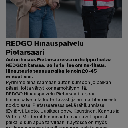
REDGO Hinauspalvelu
Pietarsaari
Auton hinaus Pietarsaaressa on helppo hoitaa
REDGOn kanssa. Soita tai tee online-tilaus.
Hinausauto saapuu paikalle noin 20-45
minuutissa.
Pyrimme aina saamaan auton kuntoon jo paikan
päällä, jotta vältyt korjaamokäynniltä.
REDGO Hinauspalvelu Pietarsaari tarjoaa
hinauspalveluita luotettavasti ja ammattitaitoisesti
Kokkolassa, Pietarsaaressa sekä lähikunnissa
(Evijärvi, Luoto, Uusikaarlepyy, Kaustinen, Kannus ja
Veteli). Modernit hinausautot saapuvat ripeästi
paikalle kun apua tarvitaan. Käytössä on myös