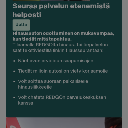
Seuraa palvelun etenemistä
helposti
Uutta
Hinausauton odottaminen on mukavampaa,
kun tiedät mitä tapahtuu.
Tilaamalla REDGOlta hinaus- tai tiepalvelun
saat tekstiviestillä linkin tilausseurantaan:
Näet avun arvioidun saapumisajan
Tiedät milloin autosi on viety korjaamolle
Voit soittaa suoraan paikalliselle
hinausliikkeelle
Voit chatata REDGOn palvelukeskuksen
kanssa