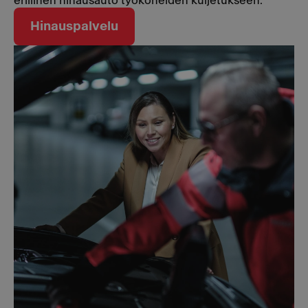
erillinen hinausauto työkoneiden kuljetukseen.
Hinauspalvelu