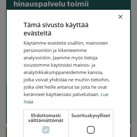
hinauspalvelu toimii
Pietarsaaressa ja koko
×
Suomessa
Tämä sivusto käyttää
REDGOn raskaan kaluston hinauspalvelu
evästeitä
Pietarsaaressa on erikoistunut auttamaan
Käytämme evästeitä sisällön, mainosten
suuria ajoneuvoja, kuten kuorma-autoja, linja-
autoja, rekkoja ja muita raskaita ajoneuvoja,
personointiin ja liikenteemme
jotka ovat vikaantuneet, joutuneet
analysointiin. Jaamme myös tietoja
onnettomuuteen tai tarvitsevat muuta
sivustomme käytöstäsi mainos- ja
avustusta tiellä.
analytiikkakumppaneidemme kanssa,
Olit sitten Pietarsaaressa tai muualla
jotka voivat yhdistää ne muihin tietoihin,
Suomessa, voit olla varma, että saat
tarvitsemasi avun turvallisesti ja tehokkaasti
jotka olet heille antanut tai joita he ovat
Suomen vanhimmalta raskaan kaluston
keränneet käyttäessäsi palveluitaan.
Lue
hinausverkostolta.
lisää
Raskaan kaluston hinaus
Ehdottomasti
Suorituskyvylliset
välttämättömät