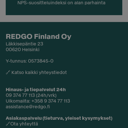
NPS-suositteluindeksi on alan parhainta
REDGO Finland Oy
Läkkisepäntie 23
00620 Helsinki
Y-tunnus: 0573845-0​
🔗
Katso kaikki yhteystiedot
Hinaus- ja tiepalvelut 24h
09 374 77 113 (24h/vrk)
Ulkomailta: +358 9 374 77 113
assistance@redgo.fi
Asiakaspalvelu (tieturva, yleiset kysymykset)
🔗
Ota yhteyttä