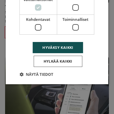
Tilaa hinaus-ja tiepalvelu netissä
Soittamisen sijaan voit tehdä tilauksen verkossa. Tilaus
lähetetään automaattisesti lähimmälle hinaus- ja
Kohdentavat
Toiminnalliset
tiepalveluautolle.
Tilaa verkossa
HYVÄKSY KAIKKI
HYLKÄÄ KAIKKI
NÄYTÄ TIEDOT