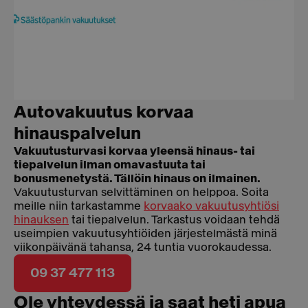
Autovakuutus korvaa
hinauspalvelun
Vakuutusturvasi korvaa yleensä hinaus- tai
tiepalvelun ilman omavastuuta tai
bonusmenetystä. Tällöin hinaus on ilmainen.
Vakuutusturvan selvittäminen on helppoa. Soita
meille niin tarkastamme
korvaako vakuutusyhtiösi
hinauksen
tai tiepalvelun. Tarkastus voidaan tehdä
useimpien vakuutusyhtiöiden järjestelmästä minä
viikonpäivänä tahansa, 24 tuntia vuorokaudessa.
09 37 477 113
Ole yhteydessä ja saat heti apua