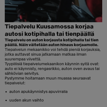
Tiepalvelu Kuusamossa korjaa
autosi kotipihalla tai tienpäällä
Tiepalvelu on auton korjausta kotipihalla tai tien
päällä. Näin vältetään auton hinaus korjaamolle.
Tiepalvelun mekaanikko voi tehdä pieniä korjauksia,
jotka auttavat sinua jatkamaan matkaa ilman
suurempaa viivettä.
Tyypillisiä tiepalvelumekaanikon käynnin syitä ovat:
auto ei käynnisty, rengasrikko, auton oven avaus tai
sähkövian selvitys.
Pystymme hoitamaan muun muassa seuraavat
tiepalvelut:
auton apukäynnistys apuvirralla
uuden akun vaihto