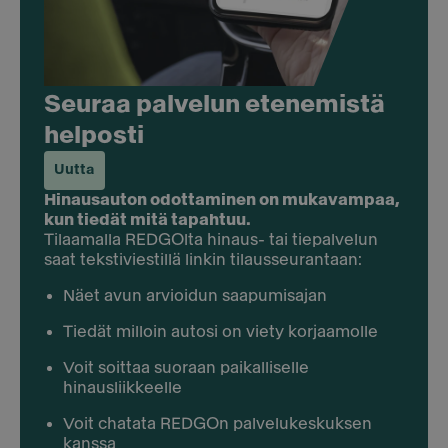
Seuraa palvelun etenemistä
helposti
Uutta
Hinausauton odottaminen on mukavampaa,
kun tiedät mitä tapahtuu.
Tilaamalla REDGOlta hinaus- tai tiepalvelun
saat tekstiviestillä linkin tilausseurantaan:
Näet avun arvioidun saapumisajan
Tiedät milloin autosi on viety korjaamolle
Voit soittaa suoraan paikalliselle
hinausliikkeelle
Voit chatata REDGOn palvelukeskuksen
kanssa