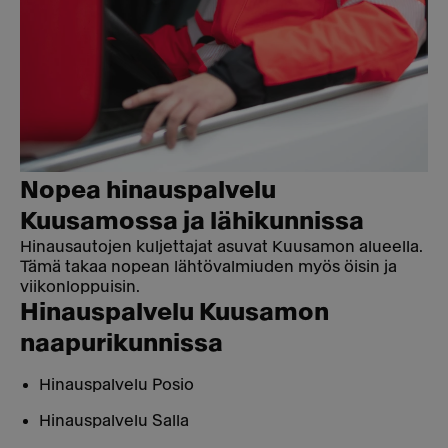
Nopea hinauspalvelu
Kuusamossa ja lähikunnissa
Hinausautojen kuljettajat asuvat Kuusamon alueella.
Tämä takaa nopean lähtövalmiuden myös öisin ja
viikonloppuisin.
Hinauspalvelu Kuusamon
naapurikunnissa
Hinauspalvelu Posio
Hinauspalvelu Salla