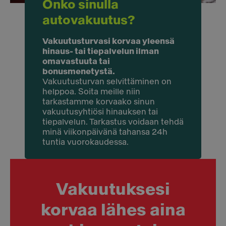
Onko sinulla
autovakuutus?
Vakuutusturvasi korvaa yleensä
hinaus- tai tiepalvelun ilman
omavastuuta tai
bonusmenetystä.
Vakuutusturvan selvittäminen on
helppoa. Soita meille niin
tarkastamme korvaako sinun
vakuutusyhtiösi hinauksen tai
tiepalvelun. Tarkastus voidaan tehdä
minä viikonpäivänä tahansa 24h
tuntia vuorokaudessa.
Vakuutuksesi
korvaa lähes aina