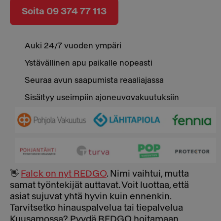
Soita 09 374 77 113
Auki 24/7 vuoden ympäri
Ystävällinen apu paikalle nopeasti
Seuraa avun saapumista reaaliajassa
Sisältyy useimpiin ajoneuvovakuutuksiin
👋
Falck on nyt REDGO
. Nimi vaihtui, mutta
samat työntekijät auttavat. Voit luottaa, että
asiat sujuvat yhtä hyvin kuin ennenkin.
Tarvitsetko hinauspalvelua tai tiepalvelua
Kuusamossa? Pyydä REDGO hoitamaan