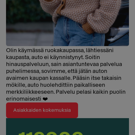
Olin käymässä ruokakaupassa, lähtiessäni
kaupasta, auto ei käynnistynyt. Soitin
hinauspalveluun, sain asiantuntevaa palvelua
puhelimessa, sovimme, että jätän auton
avaimen kaupan kassalle. Pääsin itse takaisin
mökille, auto huolehdittiin paikalliseen
merkkiliikkeeseen. Palvelu pelasi kaikin puolin
erinomaisesti ❤️
Asiakkaiden kokemuksia