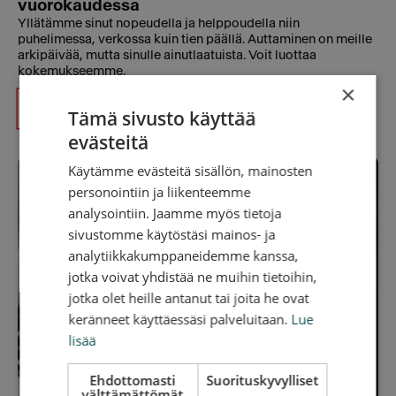
vuorokaudessa
Yllätämme sinut nopeudella ja helppoudella niin
puhelimessa, verkossa kuin tien päällä. Auttaminen on meille
arkipäivää, mutta sinulle ainutlaatuista. Voit luottaa
kokemukseemme.
×
09 374 77 113
Tämä sivusto käyttää
evästeitä
Käytämme evästeitä sisällön, mainosten
personointiin ja liikenteemme
analysointiin. Jaamme myös tietoja
sivustomme käytöstäsi mainos- ja
analytiikkakumppaneidemme kanssa,
jotka voivat yhdistää ne muihin tietoihin,
jotka olet heille antanut tai joita he ovat
keränneet käyttäessäsi palveluitaan.
Lue
lisää
Ehdottomasti
Suorituskyvylliset
välttämättömät