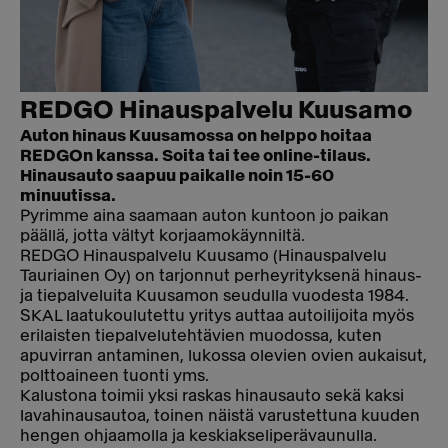
REDGO Hinauspalvelu Kuusamo
Auton hinaus Kuusamossa on helppo hoitaa
REDGOn kanssa. Soita tai tee online-tilaus.
Hinausauto saapuu paikalle noin 15-60
minuutissa.
Pyrimme aina saamaan auton kuntoon jo paikan
päällä, jotta vältyt korjaamokäynniltä.
REDGO Hinauspalvelu Kuusamo (Hinauspalvelu
Tauriainen Oy) on tarjonnut perheyrityksenä hinaus-
ja tiepalveluita Kuusamon seudulla vuodesta 1984.
SKAL laatukoulutettu yritys auttaa autoilijoita myös
erilaisten tiepalvelutehtävien muodossa, kuten
apuvirran antaminen, lukossa olevien ovien aukaisut,
polttoaineen tuonti yms.
Kalustona toimii yksi raskas hinausauto sekä kaksi
lavahinausautoa, toinen näistä varustettuna kuuden
hengen ohjaamolla ja keskiakseliperävaunulla.