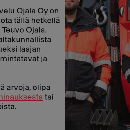
velu Ojala Oy on
ota tällä hetkellä
 Teuvo Ojala.
ltakunnallista
eksi laajan
imintatavat ja
ä arvoja, olipa
 hinauksesta
tai
oista.