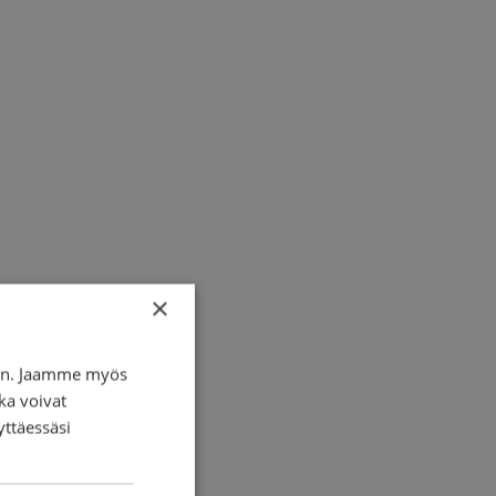
×
iin. Jaamme myös
ka voivat
yttäessäsi