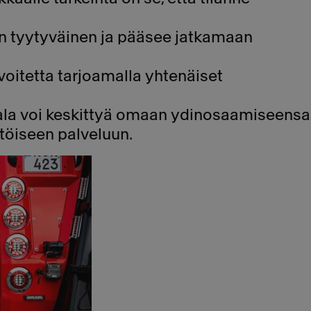
 on tyytyväinen ja pääsee jatkamaan
oitetta tarjoamalla yhtenäiset
la voi keskittyä omaan ydinosaamiseensa
htöiseen palveluun.