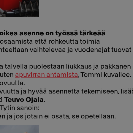
oikea asenne on työssä tärkeää
ä osaamista että rohkeutta toimia
onteeltaan vaihtelevaa ja vuodenajat tuovat
ja talvella puolestaan liukkaus ja pakkanen
kuten
apuvirran antamista
, Tommi kuvailee.
ovuutta.
vuutta ja hyvää asennetta tekemiseen, lisä
jä
Teuvo Ojala
.
Tytin sanoin:
n ja jos jotain ei osata, se opetellaan.