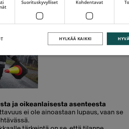
ti
Suorituskyvylliset
Kohdentavat
To
mät
OT
HYLKÄÄ KAIKKI
HYVÄ
ta ja oikeanlaisesta asenteesta
ttavuus ei ole ainoastaan lupaus, vaan se
ehtävässä.
akkaalle tärkeintä on se, että tilanne