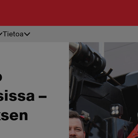
Tietoa
Tiepalvelu
Ren
Akkupalvelu
Ren
Apuvirta
Renk
Auton käynnistysapu
Renk
o
Auton oven avaus
Renk
sissa –
ksen