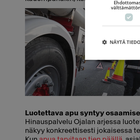
Ehdottomas
välttämättö
NÄYTÄ TIED
Luotettava apu syntyy osaamises
Hinauspalvelu Ojalan arjessa luote
näkyy konkreettisesti jokaisessa t
Kun
apua tarvitaan tien päällä
, asi