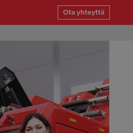
Ota yhteyttä
gaspalvelu
gasrikko päivystys
aan paikkaus tien päällä
aanvaihto tien päällä
aiden vaihto kotipihassa