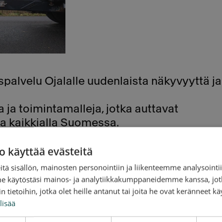
alvelu Ojalalle uudenlaista näkyvyyttä ja
 ja toimintamalleja, jotka auttavat
a kaikkialla Suomessa.
 yhteistä koulutusta, jossa harjoitellaan ja
o käyttää evästeitä
i valtti tällaiselle pienemmälle toimijalle,
tä sisällön, mainosten personointiin ja liikenteemme analysoint
at saavat apua nopeasti missä päin
me käytöstäsi mainos- ja analytiikkakumppaneidemme kanssa, jot
 tietoihin, jotka olet heille antanut tai joita he ovat keränneet kä
lisää
akas saa apua nopeasti, vaikka hän olisi
notossa toimiva
Tytti Pihlajamäki
.