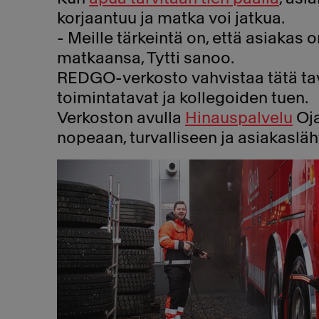
korjaantuu ja matka voi jatkua.
- Meille tärkeintä on, että asiakas
matkaansa, Tytti sanoo.
REDGO-verkosto vahvistaa tätä tav
toimintatavat ja kollegoiden tuen.
Verkoston avulla
Hinauspalvelu
Oja
nopeaan, turvalliseen ja asiakaslä