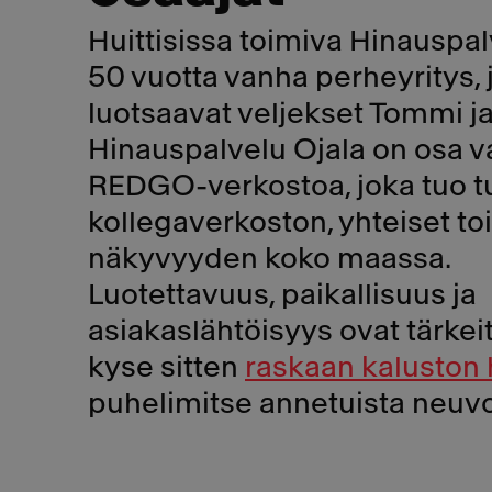
Huittisissa toimiva Hinauspal
50 vuotta vanha perheyritys, j
luotsaavat veljekset Tommi ja
Hinauspalvelu Ojala on osa va
REDGO-verkostoa, joka tuo tu
kollegaverkoston, yhteiset to
näkyvyyden koko maassa.
Luotettavuus, paikallisuus ja
asiakaslähtöisyys ovat tärkeit
kyse sitten
raskaan kaluston
puhelimitse annetuista neuv