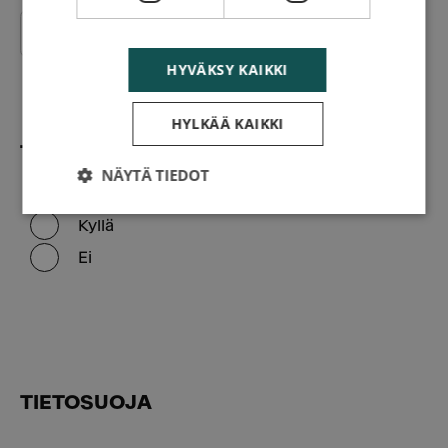
HYVÄKSY KAIKKI
HYLKÄÄ KAIKKI
TOIVON YHTEYDENOTTOA
*
NÄYTÄ TIEDOT
Kyllä
Ei
TIETOSUOJA