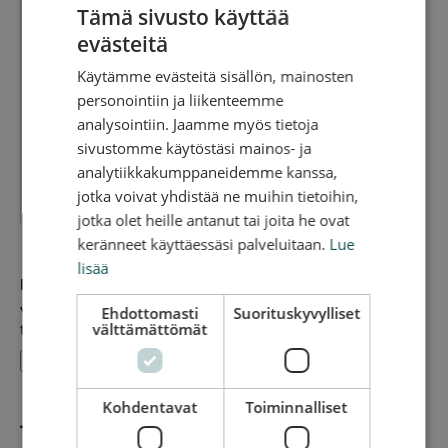
Tämä sivusto käyttää
evästeitä
Käytämme evästeitä sisällön, mainosten
personointiin ja liikenteemme
analysointiin. Jaamme myös tietoja
sivustomme käytöstäsi mainos- ja
analytiikkakumppaneidemme kanssa,
jotka voivat yhdistää ne muihin tietoihin,
jotka olet heille antanut tai joita he ovat
keränneet käyttäessäsi palveluitaan.
Lue
lisää
Liitetiedostot
*
Ehdottomasti
Suorituskyvylliset
Voit valita useamman tiedoston laitteesi
välttämättömät
tiedostohallinnassa.
Kohdentavat
Toiminnalliset
Tilinumero (IBAN)