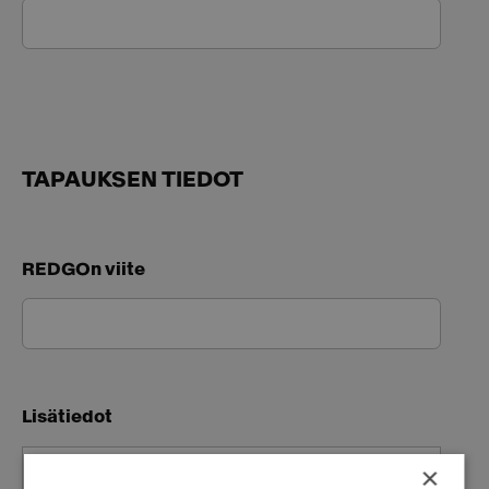
TAPAUKSEN TIEDOT
REDGOn viite
Lisätiedot
×