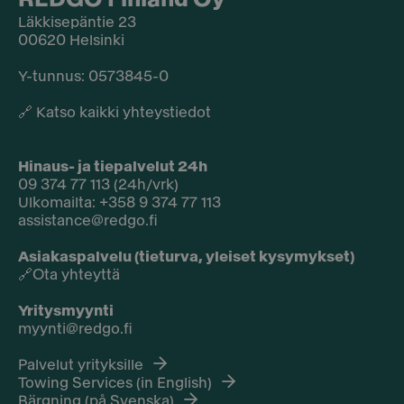
Läkkisepäntie 23
00620 Helsinki
Y-tunnus: 0573845-0​
🔗
Katso kaikki yhteystiedot
Hinaus- ja tiepalvelut 24h
09 374 77 113 (24h/vrk)
Ulkomailta: +358 9 374 77 113
assistance@redgo.fi
Asiakaspalvelu (tieturva, yleiset kysymykset)
🔗
Ota yhteyttä
Yritysmyynti
myynti@redgo.fi
Palvelut yrityksille
Towing Services (in English)
Bärgning (på Svenska)