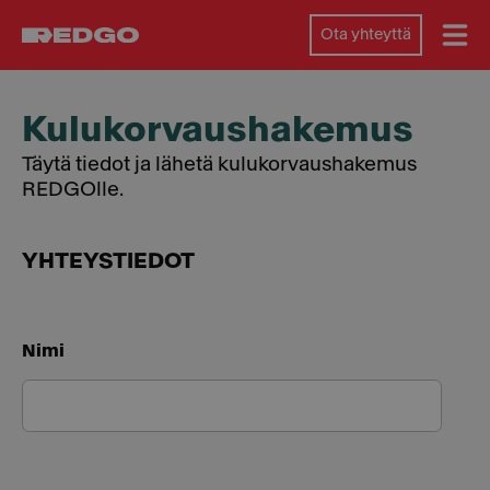
Ota yhteyttä
Kulukorvaus­hakemus
Täytä tiedot ja lähetä kulukorvaushakemus
REDGOlle.
YHTEYSTIEDOT
Nimi