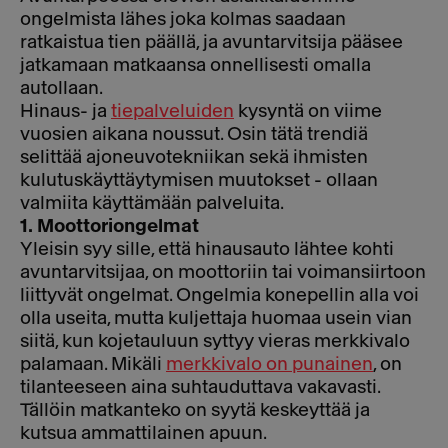
ongelmista lähes joka kolmas saadaan
ratkaistua tien päällä, ja avuntarvitsija pääsee
jatkamaan matkaansa onnellisesti omalla
autollaan.
Hinaus- ja
tiepalveluiden
kysyntä on viime
vuosien aikana noussut. Osin tätä trendiä
selittää ajoneuvotekniikan sekä ihmisten
kulutuskäyttäytymisen muutokset - ollaan
valmiita käyttämään palveluita.
1. Moottoriongelmat
Yleisin syy sille, että hinausauto lähtee kohti
avuntarvitsijaa, on moottoriin tai voimansiirtoon
liittyvät ongelmat. Ongelmia konepellin alla voi
olla useita, mutta kuljettaja huomaa usein vian
siitä, kun kojetauluun syttyy vieras merkkivalo
palamaan. Mikäli
merkkivalo on punainen
, on
tilanteeseen aina suhtauduttava vakavasti.
Tällöin matkanteko on syytä keskeyttää ja
kutsua ammattilainen apuun.