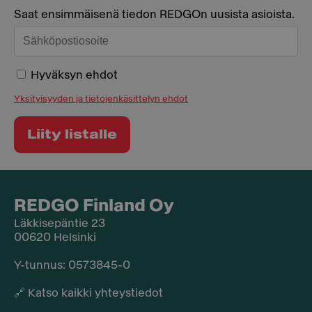
Saat ensimmäisenä tiedon REDGOn uusista asioista.
Hyväksyn ehdot
Yksityisyyden ja tietojenkäsittelyn ehdot
REDGO Finland Oy
Läkkisepäntie 23
00620 Helsinki
Y-tunnus: 0573845-0​
🔗
Katso kaikki yhteystiedot