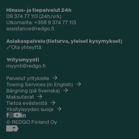
Hinaus- ja tiepalvelut 24h
09 374 77 113 (24h/vrk)
Ulkomailta: +358 9 374 77 113
assistance@redgo.fi
Asiakaspalvelu (tieturva, yleiset kysymykset)
🔗
Ota yhteyttä
Yritysmyynti
myynti@redgo.fi
Palvelut yrityksille
Towing Services (in English)
Bärgning (på Svenska)
Maksutavat
Tietoa evästeistä
Yksityisyyden suoja
© REDGO Finland Oy