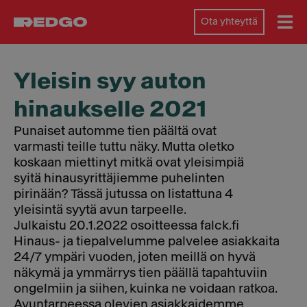
Ota yhteyttä
Yleisin syy auton
hinaukselle 2021
Punaiset automme tien päältä ovat
varmasti teille tuttu näky. Mutta oletko
koskaan miettinyt mitkä ovat yleisimpiä
syitä hinausyrittäjiemme puhelinten
pirinään? Tässä jutussa on listattuna 4
yleisintä syytä avun tarpeelle.
Julkaistu 20.1.2022 osoitteessa falck.fi
Hinaus- ja tiepalvelumme palvelee asiakkaita
24/7 ympäri vuoden, joten meillä on hyvä
näkymä ja ymmärrys tien päällä tapahtuviin
ongelmiin ja siihen, kuinka ne voidaan ratkoa.
Avuntarpeessa olevien asiakkaidemme