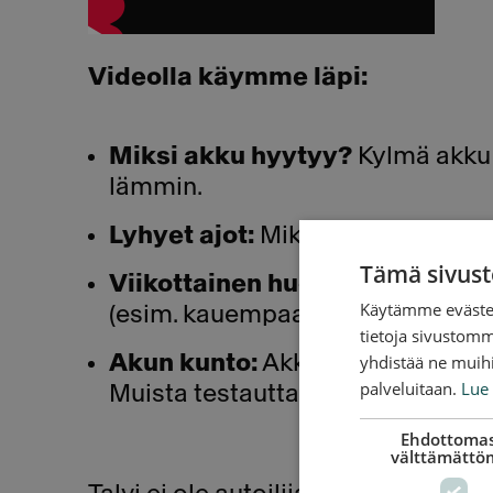
Videolla käymme läpi:
Miksi akku hyytyy?
Kylmä akku 
lämmin.
Lyhyet ajot:
Miksi pelkkä kauppar
Tämä sivust
Viikottainen huoltoajo:
Miksi ka
Käytämme evästei
(esim. kauempaan kauppaan).
tietoja sivustom
Akun kunto:
Akku heikkenee ajan
yhdistää ne muihin
palveluitaan.
Lue 
Muista testauttaa se!
Ehdottomas
välttämättö