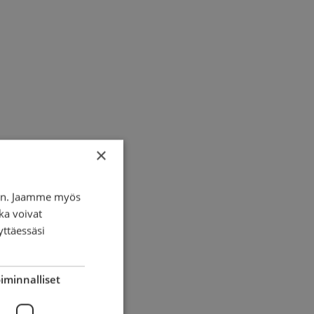
×
i
iin. Jaamme myös
ka voivat
yttäessäsi
iminnalliset