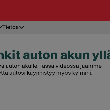
Tietoa
Tiepalvelu
Ren
Akkupalvelu
Ren
Apuvirta
Renk
kit auton akun yll
Auton käynnistysapu
Renk
Auton oven avaus
Renk
kyä auton akulle. Tässä videossa jaamme
, että autosi käynnistyy myös kylminä