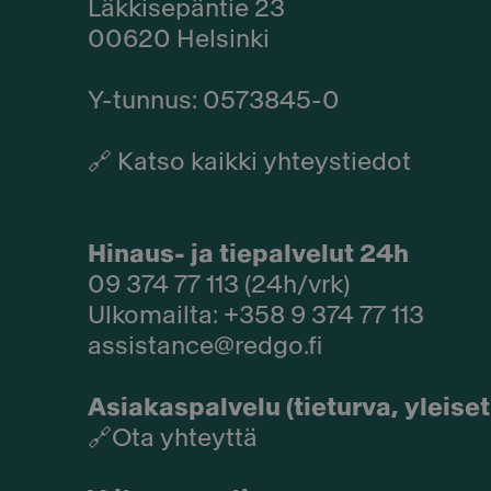
Läkkisepäntie 23
00620 Helsinki
Y-tunnus: 0573845-0​
🔗
Katso kaikki yhteystiedot
Hinaus- ja tiepalvelut 24h
09 374 77 113 (24h/vrk)
Ulkomailta: +358 9 374 77 113
assistance@redgo.fi
Asiakaspalvelu (tieturva, yleis
🔗
Ota yhteyttä