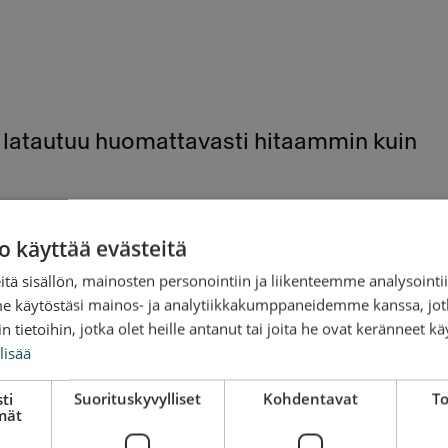
latautuu huomattavasti hitaammin kuin
eissu ei riitä lataamaan akkua pakkasella.
o käyttää evästeitä
nnattaa ajaa kerran viikossa pidempi lenkk
tä sisällön, mainosten personointiin ja liikenteemme analysoint
me käytöstäsi mainos- ja analytiikkakumppaneidemme kanssa, jot
 myötä aivan kuten kännykänkin akku.
 tietoihin, jotka olet heille antanut tai joita he ovat keränneet kä
lisää
ti
Suorituskyvylliset
Kohdentavat
To
mät