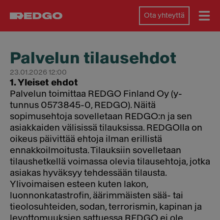
Ota yhteyttä
Palvelun tilausehdot
23.01.2026 12:00
1. Yleiset ehdot
Palvelun toimittaa REDGO Finland Oy (y-
tunnus 0573845-0, REDGO). Näitä
sopimusehtoja sovelletaan REDGO:n ja sen
asiakkaiden välisissä tilauksissa. REDGOlla on
oikeus päivittää ehtoja ilman erillistä
ennakkoilmoitusta. Tilauksiin sovelletaan
tilaushetkellä voimassa olevia tilausehtoja, jotka
asiakas hyväksyy tehdessään tilausta.
Ylivoimaisen esteen kuten lakon,
luonnonkatastrofin, äärimmäisten sää- tai
tieolosuhteiden, sodan, terrorismin, kapinan ja
levottomuuksien sattuessa REDGO ei ole