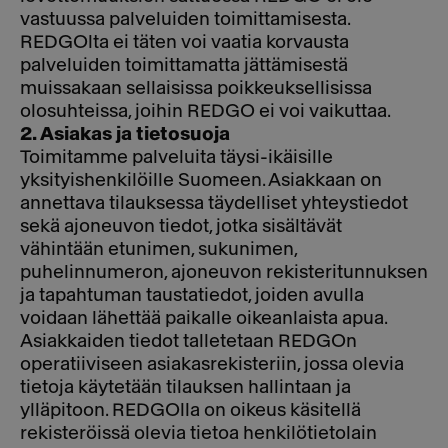
vastuussa palveluiden toimittamisesta.
REDGOlta ei täten voi vaatia korvausta
palveluiden toimittamatta jättämisestä
muissakaan sellaisissa poikkeuksellisissa
olosuhteissa, joihin REDGO ei voi vaikuttaa.
2. Asiakas ja tietosuoja
Toimitamme palveluita täysi-ikäisille
yksityishenkilöille Suomeen. Asiakkaan on
annettava tilauksessa täydelliset yhteystiedot
sekä ajoneuvon tiedot, jotka sisältävät
vähintään etunimen, sukunimen,
puhelinnumeron, ajoneuvon rekisteritunnuksen
ja tapahtuman taustatiedot, joiden avulla
voidaan lähettää paikalle oikeanlaista apua.
Asiakkaiden tiedot talletetaan REDGOn
operatiiviseen asiakasrekisteriin, jossa olevia
tietoja käytetään tilauksen hallintaan ja
ylläpitoon. REDGOlla on oikeus käsitellä
rekisteröissä olevia tietoa henkilötietolain