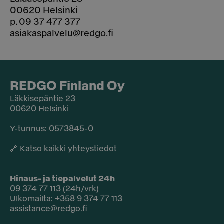
00620 Helsinki
p. 09 37 477 377
asiakaspalvelu@redgo.fi
REDGO Finland Oy
Läkkisepäntie 23
00620 Helsinki
Y-tunnus: 0573845-0​
🔗
Katso kaikki yhteystiedot
Hinaus- ja tiepalvelut 24h
09 374 77 113 (24h/vrk)
Ulkomailta: +358 9 374 77 113
assistance@redgo.fi