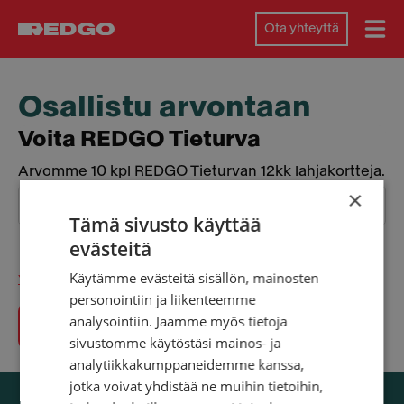
Ota yhteyttä
Osallistu arvontaan
Voita REDGO Tieturva
Arvomme 10 kpl REDGO Tieturvan 12kk lahjakortteja.
×
Tämä sivusto käyttää
evästeitä
Hyväksyn ehdot
Käytämme evästeitä sisällön, mainosten
Yksityisyyden ja tietojenkäsittelyn ehdot
personointiin ja liikenteemme
analysointiin. Jaamme myös tietoja
sivustomme käytöstäsi mainos- ja
analytiikkakumppaneidemme kanssa,
jotka voivat yhdistää ne muihin tietoihin,