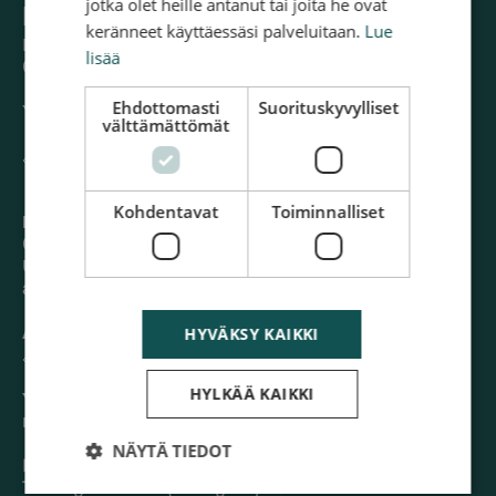
jotka olet heille antanut tai joita he ovat
REDGO Finland Oy
keränneet käyttäessäsi palveluitaan.
Lue
Läkkisepäntie 23
lisää
00620 Helsinki
Ehdottomasti
Suorituskyvylliset
Y-tunnus: 0573845-0​
välttämättömät
🔗
Katso kaikki yhteystiedot
Kohdentavat
Toiminnalliset
Hinaus- ja tiepalvelut 24h
09 374 77 113 (24h/vrk)
Ulkomailta: +358 9 374 77 113
assistance@redgo.fi
HYVÄKSY KAIKKI
Asiakaspalvelu (tieturva, yleiset kysymykset)
🔗
Ota yhteyttä
HYLKÄÄ KAIKKI
Yritysmyynti
myynti@redgo.fi
NÄYTÄ TIEDOT
Palvelut yrityksille
Towing Services (in English)