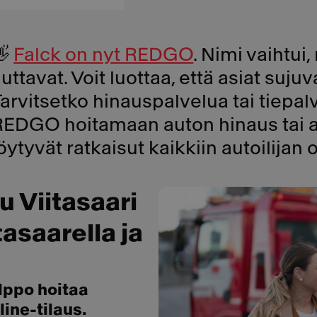
👋
Falck on nyt REDGO
. Nimi vaihtui
uttavat. Voit luottaa, että asiat suj
arvitsetko hinauspalvelua tai tiepal
REDGO hoitamaan auton hinaus tai a
öytyvät ratkaisut kaikkiin autoilijan
 Viitasaari
tasaarella ja
lppo hoitaa
ine-tilaus.