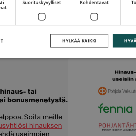
ti
Suorituskyvylliset
Kohdentavat
To
mät
opeita toimenpiteitä.
e auttamaan.
OT
HYLKÄÄ KAIKKI
HYVÄ
a
hinaus- tai
tai bonusmenetystä.
lppoa. Soita meille
usyhtiösi hinauksen
 tehdä useimpien