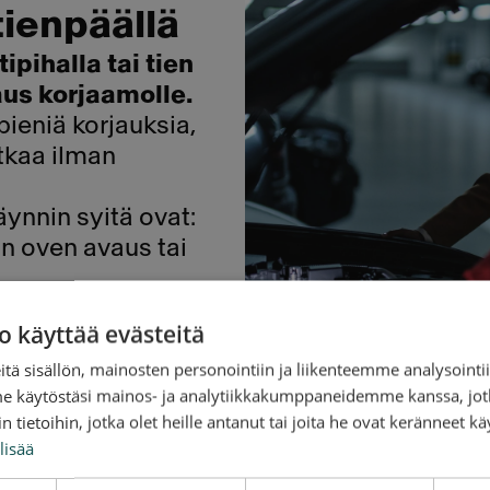
 tienpäällä
ipihalla tai tien
aus korjaamolle.
ieniä korjauksia,
tkaa ilman
äynnin syitä ovat:
on oven avaus tai
a seuraavat
o käyttää evästeitä
tä sisällön, mainosten personointiin ja liikenteemme analysoint
me käytöstäsi mainos- ja analytiikkakumppaneidemme kanssa, jot
 tietoihin, jotka olet heille antanut tai joita he ovat keränneet kä
lisää