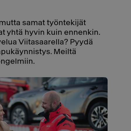
, mutta samat työntekijät
uvat yhtä hyvin kuin ennenkin.
velua Viitasaarella? Pyydä
pukäynnistys. Meiltä
 ongelmiin.