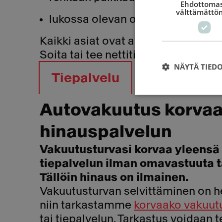
Ehdottomas
välttämättö
lukossa olevan oven avaaminen
Kaikki asiat ovat ammattilaiselle n
Soita tai tee nettitilaus ja tulemm
NÄYTÄ TIED
Tiepalvelu
Autovakuutus korva
hinauspalvelun
Vakuutusturvasi korvaa yleensä 
tiepalvelun ilman omavastuuta 
Tällöin hinaus on ilmainen.
Vakuutusturvan selvittäminen on he
niin tarkastamme
korvaako vakuut
tai tiepalvelun. Tarkastus voidaan