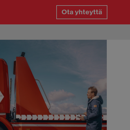
Ota yhteyttä
gaspalvelu
gasrikko päivystys
aan paikkaus tien päällä
aanvaihto tien päällä
aiden vaihto kotipihassa