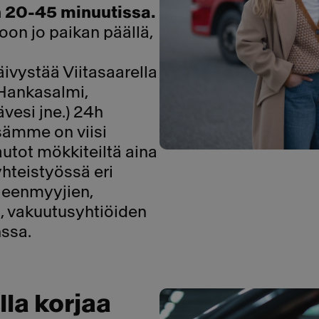
n 20-45 minuutissa.
on jo paikan päällä,
ivystää Viitasaarella
 Hankasalmi,
vesi jne.) 24h
sämme on viisi
autot mökkiteiltä aina
hteistyössä eri
leenmyyjien,
 vakuutusyhtiöiden
nssa.
lla korjaa