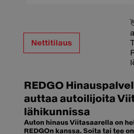
a
Nettitilaus
T
l
REDGO Hinauspalvelu
auttaa autoilijoita Vii
lähikunnissa
Auton hinaus Viitasaarella on he
REDGOn kanssa. Soita tai tee onl