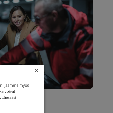
×
iin. Jaamme myös
ka voivat
yttäessäsi