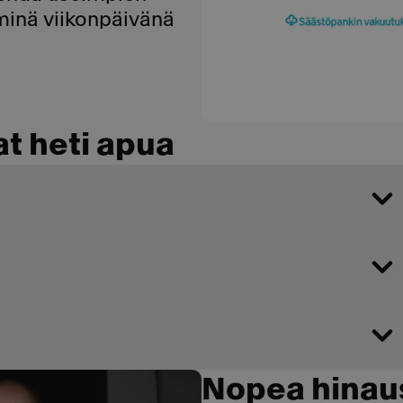
minä viikonpäivänä
at heti apua
Nopea hinau