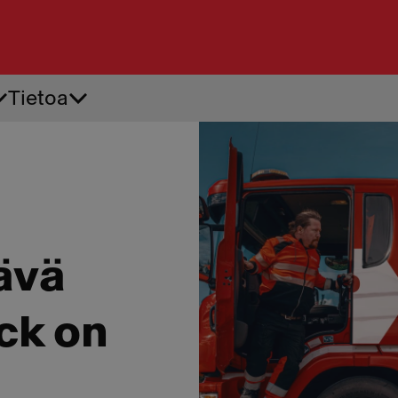
Tietoa
Tiepalvelu
Ren
Akkupalvelu
Ren
Apuvirta
Renk
Auton käynnistysapu
Renk
Auton oven avaus
Renk
tävä
ck on