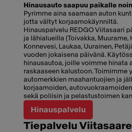
Hinausauto saapuu paikalle noi
Pyrimme aina saamaan auton kunto
jotta vältyt korjaamokäynniltä.
Hinauspalvelu REDGO Viitasaari pä
ja lähialueilla (Toivakka, Muurame,
Konnevesi, Laukaa, Uurainen, Petäjä
vuoden jokaisena päivänä. Käytös
hinausautoa, joille voimme hinata 
raskaaseen kalustoon. Toimimme y
automerkkien maahantuojien ja jäl
korjaamoiden, autovuokraamoiden,
sekä poliisin ja pelastustoimen ka
Hinauspalvelu
Tiepalvelu Viitasaare