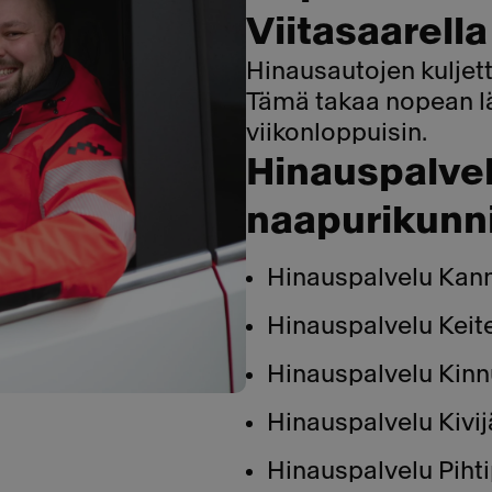
Viitasaarella
Hinausautojen kuljett
Tämä takaa nopean l
viikonloppuisin.
Hinauspalvel
naapurikunn
Hinauspalvelu Kan
Hinauspalvelu Keit
Hinauspalvelu Kinn
Hinauspalvelu Kivij
Hinauspalvelu Piht