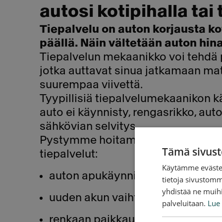
autosi kotipihalla tai
Tiepalvelu on auton korjausta kot
päällä. Näin vältetään auton hin
Tiepalvelun mekaanikko voi tehdä p
jotka auttavat sinua jatkamaan ma
suurempaa viivettä.
Tyypillisiä tiepalvelumekaanikon k
auto ei käynnisty, rengasrikko, aut
sähkövian selvitys.
Pystymme hoitamaan muun muass
Tämä sivust
tiepalvelut:
Käytämme evästei
auton apukäynnistys apuvirralla
tietoja sivustom
yhdistää ne muihin
uuden akun vaihto
palveluitaan.
Lue 
renkaan paikkaus