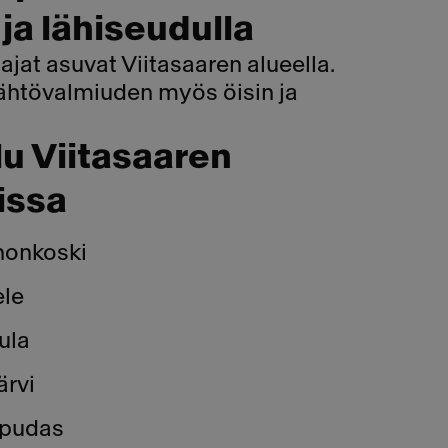
 ja lähiseudulla
ajat asuvat Viitasaaren alueella.
ähtövalmiuden myös öisin ja
u Viitasaaren
issa
nonkoski
ele
ula
ärvi
ipudas