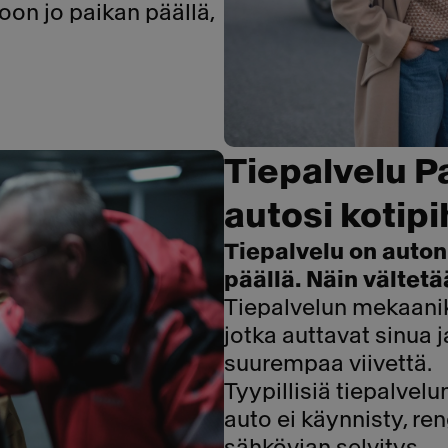
on jo paikan päällä,
Tiepalvelu P
autosi kotipi
Tiepalvelu on auton 
päällä. Näin vältet
Tiepalvelun mekaanik
jotka auttavat sinua
suurempaa viivettä.
Tyypillisiä tiepalvel
auto ei käynnisty, re
sähkövian selvitys.