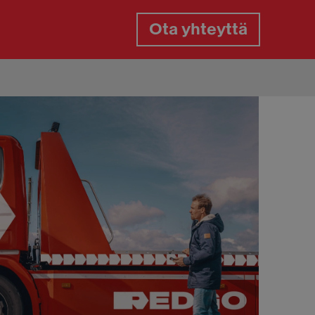
Ota yhteyttä
gaspalvelu
gasrikko päivystys
aan paikkaus tien päällä
aanvaihto tien päällä
aiden vaihto kotipihassa