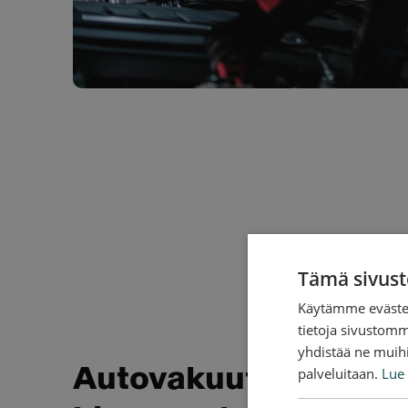
Tämä sivust
Käytämme evästei
tietoja sivustom
yhdistää ne muihin
Autovakuutus korva
palveluitaan.
Lue 