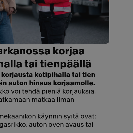
arkanossa korjaa
halla tai tienpäällä
korjausta kotipihalla tai tien
ään auton hinaus korjaamolle.
ko voi tehdä pieniä korjauksia,
 jatkamaan matkaa ilman
umekaanikon käynnin syitä ovat:
ngasrikko, auton oven avaus tai