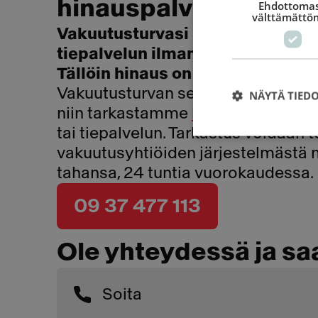
hinauspalvelun
Ehdottomas
välttämättö
Vakuutusturvasi korvaa yleensä 
tiepalvelun ilman omavastuuta 
Tällöin hinaus on ilmainen.
Vakuutusturvan selvittäminen on he
NÄYTÄ TIED
niin tarkastamme
korvaako vakuut
tai tiepalvelun. Tarkastus voidaan
vakuutusyhtiöiden järjestelmästä 
tahansa, 24 tuntia vuorokaudessa.
09 37 477 113
Ole yhteydessä ja sa
Soita