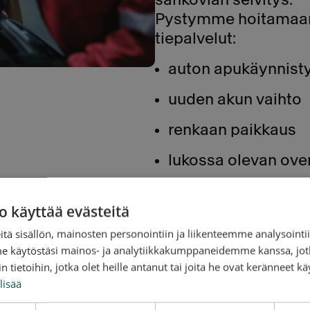
Pystymme hoitamaa
tiepalvelut:
auton apukäynnisty
uuden akun vaihto
renkaan paikkaus
lukossa olevan ov
Kaikki asiat ovat amm
o käyttää evästeitä
Soita tai tee nettiti
tä sisällön, mainosten personointiin ja liikenteemme analysoint
Tiepalvelu
me käytöstäsi mainos- ja analytiikkakumppaneidemme kanssa, jot
 tietoihin, jotka olet heille antanut tai joita he ovat keränneet kä
a
lisää