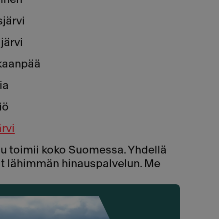
järvi
järvi
kaanpää
ia
iö
rvi
 toimii koko Suomessa. Yhdellä
ät lähimmän hinauspalvelun. Me