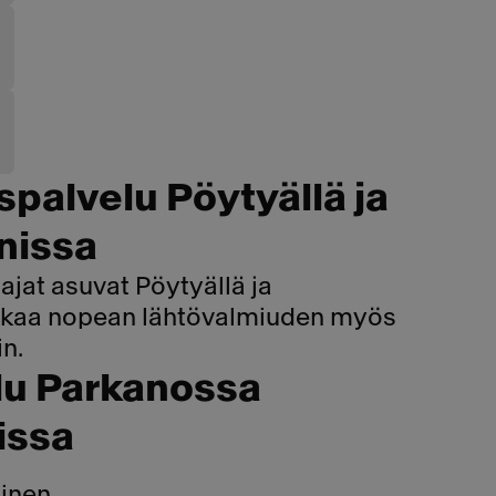
palvelu Pöytyällä ja
nissa
ajat asuvat Pöytyällä ja
takaa nopean lähtövalmiuden myös
in.
lu Parkanossa
issa
linen