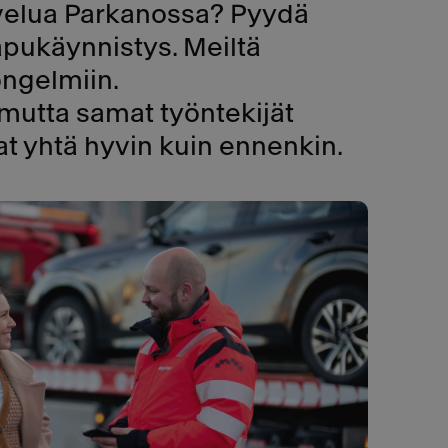
alvelua Parkanossa? Pyydä
pukäynnistys. Meiltä
 ongelmiin.
, mutta samat työntekijät
uvat yhtä hyvin kuin ennenkin.