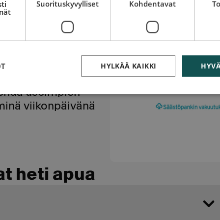
ti
Suorituskyvylliset
Kohdentavat
To
mät
hinaus- tai
tai bonusmenetystä.
lppoa. Soita meille
OT
HYLKÄÄ KAIKKI
HYVÄ
usyhtiösi hinauksen
 tehdä useimpien
minä viikonpäivänä
at heti apua