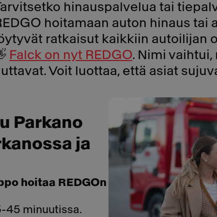
Tarvitsetko hinauspalvelua tai tiep
REDGO hoitamaan auton hinaus tai a
öytyvät ratkaisut kaikkiin autoilijan
👋
Falck on nyt REDGO
. Nimi vaihtui
uttavat. Voit luottaa, että asiat suj
u Parkano
arkanossa ja
lppo hoitaa REDGOn
5-45 minuutissa.