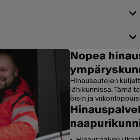
Nopea hinaus
ympäryskun
Hinausautojen kuljett
lähikunnissa. Tämä 
öisin ja viikonloppuis
Hinauspalve
naapurikunn
Hinauspalvelu Ikaa