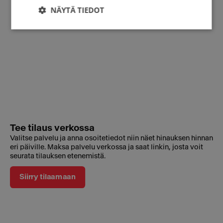
NÄYTÄ TIEDOT
Tee tilaus verkossa
Valitse palvelu ja anna osoitetiedot niin näet hinauksen hinnan
eri päiville. Maksa palvelu verkossa ja saat linkin, josta voit
seurata tilauksen etenemistä.
Siirry tilaamaan