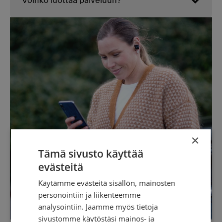
Voinko luottaa palveluun?
×
Tämä sivusto käyttää
evästeitä
Käytämme evästeitä sisällön, mainosten
personointiin ja liikenteemme
analysointiin. Jaamme myös tietoja
sivustomme käytöstäsi mainos- ja