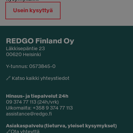
Usein kysyttyä
REDGO Finland Oy
Läkkisepäntie 23
00620 Helsinki
Y-tunnus: 0573845-0​
🔗
Katso kaikki yhteystiedot
Hinaus- ja tiepalvelut 24h
09 374 77 113 (24h/vrk)
Ulkomailta: +358 9 374 77 113
assistance@redgo.fi
Asiakaspalvelu (tieturva, yleiset kysymykset)
🔗
Ota yhteyttä