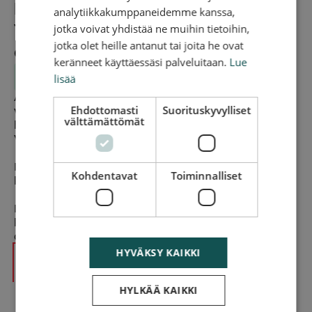
Hinauksen tarkan hinnan
analytiikkakumppaneidemme kanssa,
jotka voivat yhdistää ne muihin tietoihin,
Ylistarossa saat antamalla
jotka olet heille antanut tai joita he ovat
osoitetiedot
keränneet käyttäessäsi palveluitaan.
Lue
Alkaen 119 €
lisää
Antamalla osoitetiedot näet hinnan hinaukselle
Ehdottomasti
Suorituskyvylliset
välittömästi ja tuleville päiville. Edullisimmillaan
välttämättömät
hinaus Ylistarossa on silloin, kun sinulla ei ole kiire.
Valitse tällöin hinaus 1-3 arkipäivän sisällä.
Hinauksen hinta sisältää auton noudon ja viennin
Kohdentavat
Toiminnalliset
korjaamolle tai muuhun paikkaan.
Hinauspalvelu Ylistarossa hoituu REDGO Ylistaron
kokeneiden hinausautonkuljettajien toimesta. Voit
olla varma, että asia sujuu nopeasti ja vaivattomasti.
HYVÄKSY KAIKKI
Laske hinta
HYLKÄÄ KAIKKI