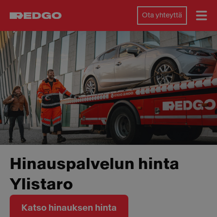
Ota yhteyttä
Hinauspalvelun hinta
Ylistaro
Katso hinauksen hinta