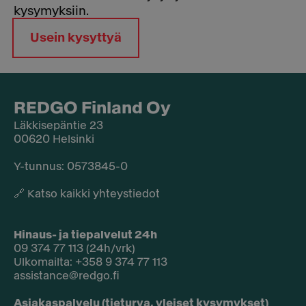
kysymyksiin.
Usein kysyttyä
REDGO Finland Oy
Läkkisepäntie 23
00620 Helsinki
Y-tunnus: 0573845-0​
🔗
Katso kaikki yhteystiedot
Hinaus- ja tiepalvelut 24h
09 374 77 113 (24h/vrk)
Ulkomailta: +358 9 374 77 113
assistance@redgo.fi
Asiakaspalvelu (tieturva, yleiset kysymykset)