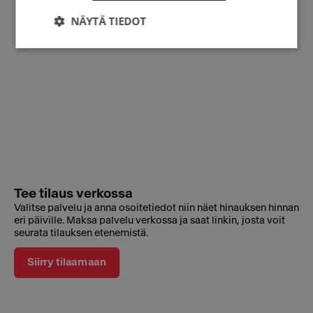
NÄYTÄ TIEDOT
Tee tilaus verkossa
Valitse palvelu ja anna osoitetiedot niin näet hinauksen hinnan
eri päiville. Maksa palvelu verkossa ja saat linkin, josta voit
seurata tilauksen etenemistä.
Siirry tilaamaan