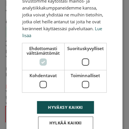
sivustomme käytöstäsi mainos- ja
Hinauksen tarkan hinnan
analytiikkakumppaneidemme kanssa,
Varkaudessa saat antamalla
jotka voivat yhdistää ne muihin tietoihin,
osoitetiedot
jotka olet heille antanut tai joita he ovat
keränneet käyttäessäsi palveluitaan.
Lue
Alkaen 119 €
lisää
Antamalla osoitetiedot näet hinnan hinaukselle
välittömästi ja tuleville päiville. Edullisimmillaan
Ehdottomasti
Suorituskyvylliset
hinaus Varkaudessa on silloin, kun sinulla ei ole kiire.
välttämättömät
Valitse tällöin hinaus 1-3 arkipäivän sisällä.
Hinauksen hinta sisältää auton noudon ja viennin
korjaamolle tai muuhun paikkaan.
Kohdentavat
Toiminnalliset
Hinauspalvelu Varkaudessa
hoituu REDGO
Varkauden kokeneiden hinausautonkuljettajien
toimesta. Voit olla varma, että asia sujuu nopeasti ja
vaivattomasti.
HYVÄKSY KAIKKI
Laske hinta
HYLKÄÄ KAIKKI