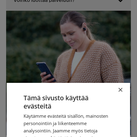
Voinko luottaa palveluun?
×
Tämä sivusto käyttää
evästeitä
Käytämme evästeitä sisällön, mainosten
personointiin ja liikenteemme
analysointiin. Jaamme myös tietoja