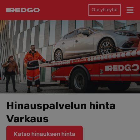
Ota yhteyttä
Hinauspalvelun hinta
Varkaus
Katso hinauksen hinta