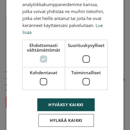
analytiikkakumppaneidemme kanssa,
jotka voivat yhdistää ne muihin tietoihin,
jotka olet heille antanut tai joita he ovat
keränneet käyttäessäsi palveluitaan.
Lue
lisää
Ehdottomasti
Suorituskyvylliset
välttämättömät
Kohdentavat
Toiminnalliset
Tee tilaus verkossa
Valitse palvelu ja anna osoitetiedot niin näet hinauksen hinnan
eri päiville. Maksa palvelu verkossa ja saat linkin, josta voit
seurata tilauksen etenemistä.
Siirry tilaamaan
HYVÄKSY KAIKKI
HYLKÄÄ KAIKKI