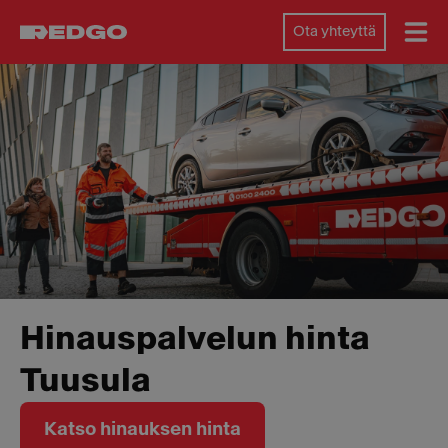
Ota yhteyttä
Hinauspalvelun hinta
Tuusula
Katso hinauksen hinta