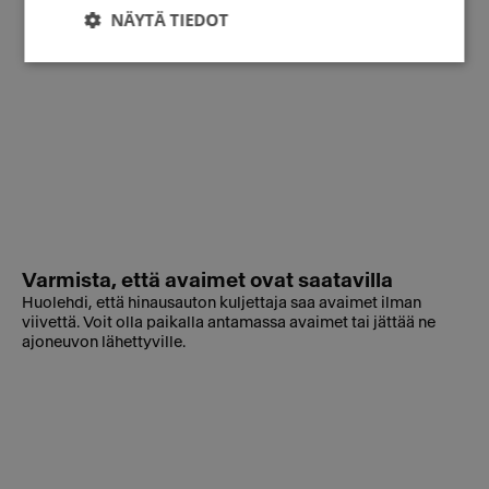
NÄYTÄ TIEDOT
Varmista, että avaimet ovat saatavilla
Huolehdi, että hinausauton kuljettaja saa avaimet ilman
viivettä. Voit olla paikalla antamassa avaimet tai jättää ne
ajoneuvon lähettyville.