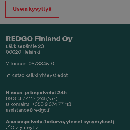
Usein kysyttyä
REDGO Finland Oy
Läkkisepäntie 23
00620 Helsinki
Y-tunnus: 0573845-0​
🔗
Katso kaikki yhteystiedot
Hinaus- ja tiepalvelut 24h
09 374 77 113 (24h/vrk)
Ulkomailta: +358 9 374 77 113
assistance@redgo.fi
Asiakaspalvelu (tieturva, yleiset kysymykset)
🔗
Ota yhteyttä