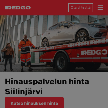
Ota yhteyttä
Hinauspalvelun hinta
Siilinjärvi
Katso hinauksen hinta