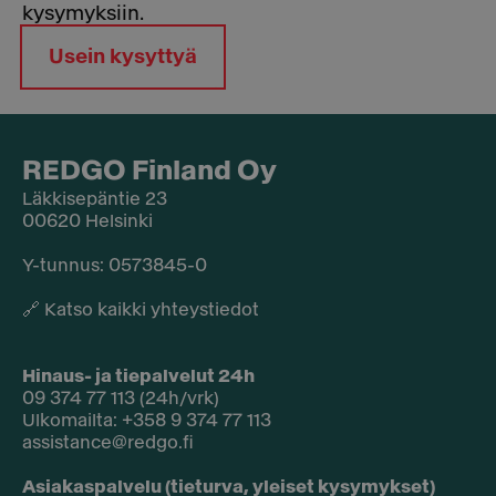
kysymyksiin.
Usein kysyttyä
REDGO Finland Oy
Läkkisepäntie 23
00620 Helsinki
Y-tunnus: 0573845-0​
🔗
Katso kaikki yhteystiedot
Hinaus- ja tiepalvelut 24h
09 374 77 113 (24h/vrk)
Ulkomailta: +358 9 374 77 113
assistance@redgo.fi
Asiakaspalvelu (tieturva, yleiset kysymykset)