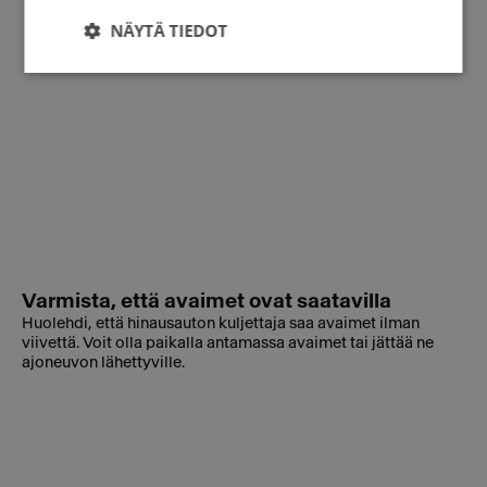
NÄYTÄ TIEDOT
Varmista, että avaimet ovat saatavilla
Huolehdi, että hinausauton kuljettaja saa avaimet ilman
viivettä. Voit olla paikalla antamassa avaimet tai jättää ne
ajoneuvon lähettyville.