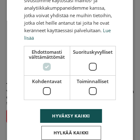
sivustomme käytöstäsi mainos- ja
analytiikkakumppaneidemme kanssa,
jotka voivat yhdistää ne muihin tietoihin,
jotka olet heille antanut tai joita he ovat
keränneet käyttäessäsi palveluitaan.
Lue
lisää
Ehdottomasti
Suorituskyvylliset
välttämättömät
Kohdentavat
Toiminnalliset
Tee tilaus verkossa
Valitse palvelu ja anna osoitetiedot niin näet hinauksen hinnan
eri päiville. Maksa palvelu verkossa ja saat linkin, josta voit
seurata tilauksen etenemistä.
HYVÄKSY KAIKKI
Siirry tilaamaan
HYLKÄÄ KAIKKI