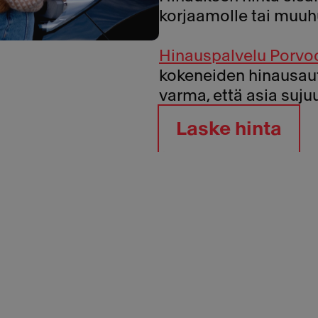
korjaamolle tai muuh
Hinauspalvelu Porvo
kokeneiden hinausauto
varma, että asia suju
Laske hinta