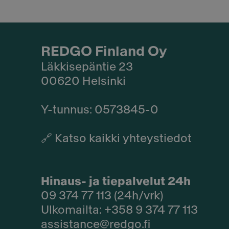
REDGO Finland Oy
Läkkisepäntie 23
00620 Helsinki
Y-tunnus: 0573845-0​
🔗
Katso kaikki yhteystiedot
Hinaus- ja tiepalvelut 24h
09 374 77 113 (24h/vrk)
Ulkomailta: +358 9 374 77 113
assistance@redgo.fi