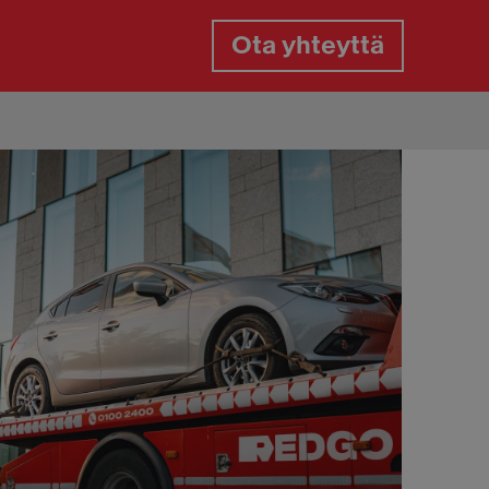
Ota yhteyttä
gaspalvelu
gasrikko päivystys
aan paikkaus tien päällä
aanvaihto tien päällä
aiden vaihto kotipihassa