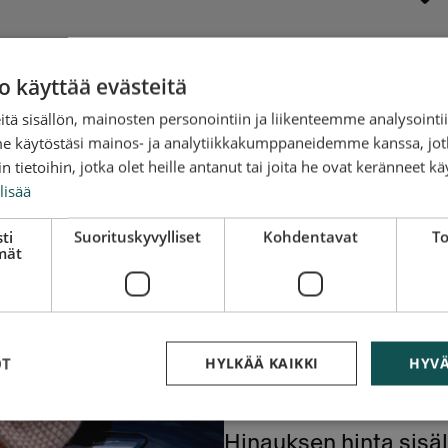
o käyttää evästeitä
tä sisällön, mainosten personointiin ja liikenteemme analysoint
Hinauksen t
me käytöstäsi mainos- ja analytiikkakumppaneidemme kanssa, jot
 tietoihin, jotka olet heille antanut tai joita he ovat keränneet kä
Porvoossa sa
lisää
osoitetiedot
ti
Suorituskyvylliset
Kohdentavat
To
mät
Alkaen 119 €
Antamalla osoitetied
välittömästi ja tulevi
Porvoossa on silloin, k
OT
HYLKÄÄ KAIKKI
HYVÄ
tällöin hinaus 1-3 ark
Hinauksen hinta sisä