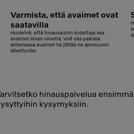
Varmista, että avaimet ovat
H
saatavilla
s
Huolehdi, että hinausauton kuljettaja saa
a
avaimet ilman viivettä. Voit olla paikalla
antamassa avaimet tai jättää ne ajoneuvon
lähettyville.
Tarvitsetko hinauspalvelua ensimmäi
kysyttyihin kysymyksiin.