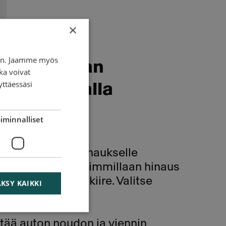
×
iin. Jaamme myös
arkan hinnan
ka voivat
yttäessäsi
at antamalla
iminnalliset
ot näet hinnan hinaukselle
lle päiville. Edullisimmillaan hinaus
un sinulla ei ole kiire. Valitse
KSY KAIKKI
ipäivän sisällä.
ltää auton noudon ja viennin