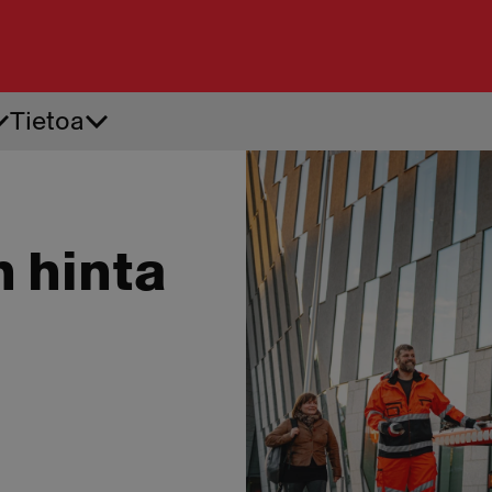
Tietoa
Tiepalvelu
Ren
Akkupalvelu
Ren
Apuvirta
Renk
Auton käynnistysapu
Renk
 hinta
Auton oven avaus
Renk