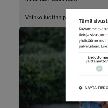
Voinko luottaa palveluun?
Tämä sivust
Käytämme evästei
tietoja sivustom
yhdistää ne muihin
palveluitaan.
Lue 
Ehdottomas
välttämättö
NÄYTÄ TIED