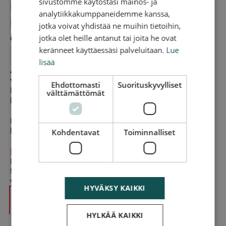
sivustomme käytöstäsi mainos- ja
Hinauksen tarkan hinnan
analytiikkakumppaneidemme kanssa,
Lappeenrannassa saat antamalla
jotka voivat yhdistää ne muihin tietoihin,
osoitetiedot
jotka olet heille antanut tai joita he ovat
keränneet käyttäessäsi palveluitaan.
Lue
Alkaen 119 €
lisää
Antamalla osoitetiedot näet hinnan hinaukselle
välittömästi ja tuleville päiville. Edullisimmillaan
Ehdottomasti
Suorituskyvylliset
hinaus Lappeenrannassa on silloin, kun sinulla ei ole
välttämättömät
kiire. Valitse tällöin hinaus 1-3 arkipäivän sisällä.
Hinauksen hinta sisältää auton noudon ja viennin
korjaamolle tai muuhun paikkaan.
Kohdentavat
Toiminnalliset
Hinauspalvelu Lappeenrannassa
hoituu REDGO
Lappeenrannan kokeneiden hinausautonkuljettajien
toimesta. Voit olla varma, että asia sujuu nopeasti ja
vaivattomasti.
HYVÄKSY KAIKKI
Laske hinta
HYLKÄÄ KAIKKI