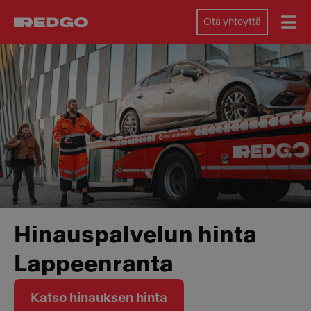
Ota yhteyttä
Hinauspalvelun hinta
Lappeenranta
Katso hinauksen hinta