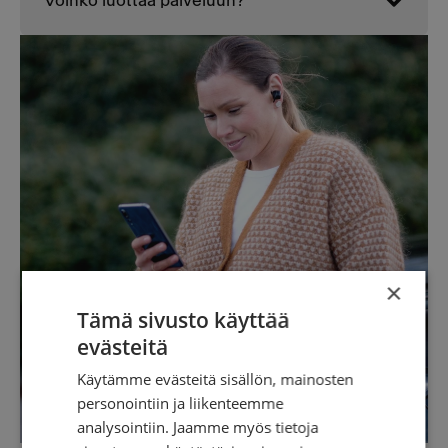
Voinko luottaa palveluun?
×
Tämä sivusto käyttää
evästeitä
Käytämme evästeitä sisällön, mainosten
personointiin ja liikenteemme
analysointiin. Jaamme myös tietoja