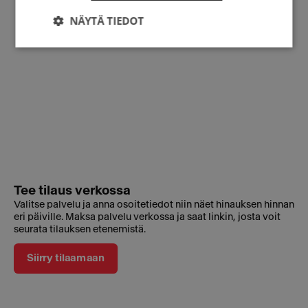
NÄYTÄ TIEDOT
Tee tilaus verkossa
Valitse palvelu ja anna osoitetiedot niin näet hinauksen hinnan
eri päiville. Maksa palvelu verkossa ja saat linkin, josta voit
seurata tilauksen etenemistä.
Siirry tilaamaan