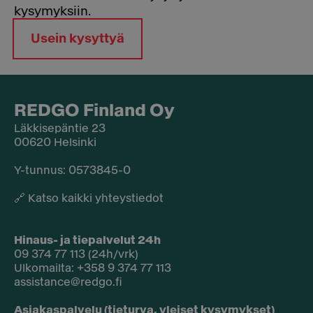
kysymyksiin.
Usein kysyttyä
REDGO Finland Oy
Läkkisepäntie 23
00620 Helsinki
Y-tunnus: 0573845-0​
🔗
Katso kaikki yhteystiedot
Hinaus- ja tiepalvelut 24h
09 374 77 113 (24h/vrk)
Ulkomailta: +358 9 374 77 113
assistance@redgo.fi
Asiakaspalvelu (tieturva, yleiset kysymykset)