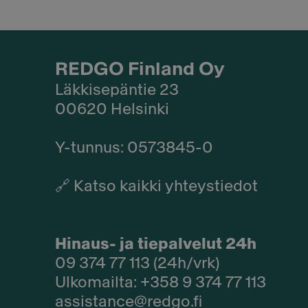
REDGO Finland Oy
Läkkisepäntie 23
00620 Helsinki
Y-tunnus: 0573845-0​
🔗
Katso kaikki yhteystiedot
Hinaus- ja tiepalvelut 24h
09 374 77 113 (24h/vrk)
Ulkomailta: +358 9 374 77 113
assistance@redgo.fi