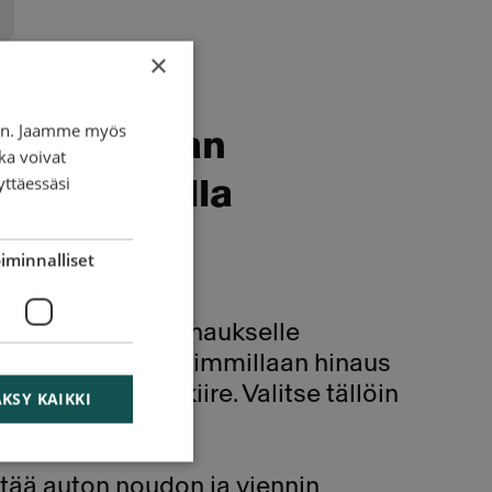
×
iin. Jaamme myös
arkan hinnan
ka voivat
yttäessäsi
at antamalla
iminnalliset
ot näet hinnan hinaukselle
lle päiville. Edullisimmillaan hinaus
n sinulla ei ole kiire. Valitse tällöin
KSY KAIKKI
sisällä.
ltää auton noudon ja viennin