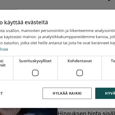
o käyttää evästeitä
tä sisällön, mainosten personointiin ja liikenteemme analysoint
Hinauksen t
me käytöstäsi mainos- ja analytiikkakumppaneidemme kanssa, jot
 tietoihin, jotka olet heille antanut tai joita he ovat keränneet kä
Kurikassa sa
lisää
osoitetiedot
ti
Suorituskyvylliset
Kohdentavat
To
mät
Alkaen 119 €
Antamalla osoitetied
välittömästi ja tulevi
Kurikassa on silloin, ku
OT
HYLKÄÄ KAIKKI
HYVÄ
hinaus 1-3 arkipäivän 
Hinauksen hinta sisä