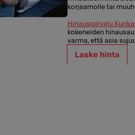
korjaamolle tai muuh
Hinauspalvelu Kurik
kokeneiden hinausauto
varma, että asia suju
Laske hinta