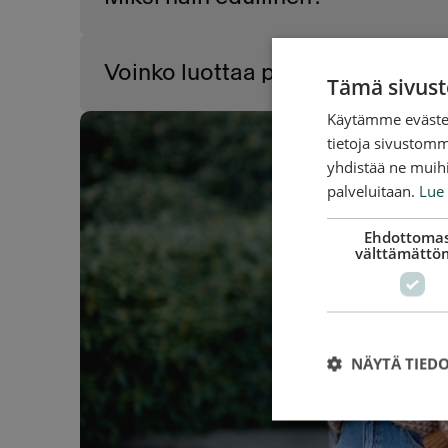
Voinko luottaa palveluun?
Tämä sivust
Käytämme evästei
tietoja sivustom
yhdistää ne muihin
palveluitaan.
Lue 
Ehdottomas
välttämättö
NÄYTÄ TIED