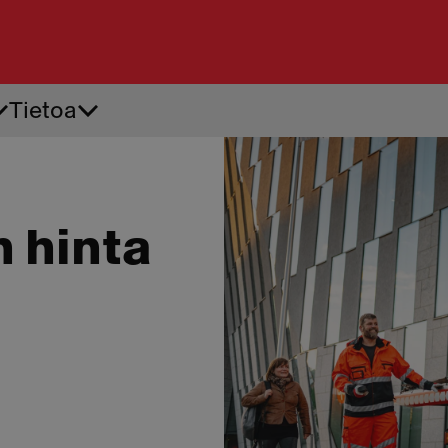
Tietoa
Tiepalvelu
Ren
Akkupalvelu
Ren
Apuvirta
Renk
Auton käynnistysapu
Renk
 hinta
Auton oven avaus
Renk