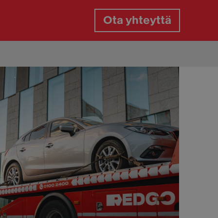
Ota yhteyttä
gaspalvelu
gasrikko päivystys
aan paikkaus tien päällä
aanvaihto tien päällä
aiden vaihto kotipihassa