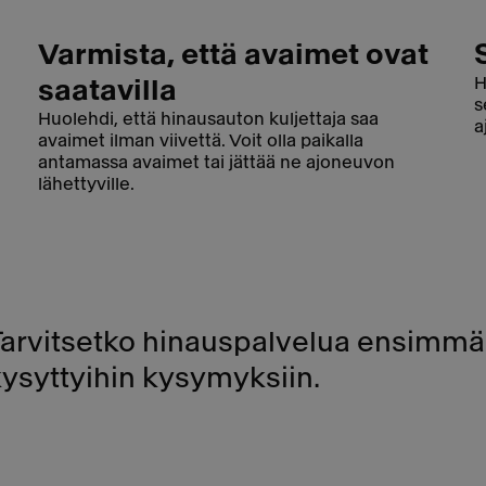
Varmista, että avaimet ovat
H
saatavilla
s
Huolehdi, että hinausauton kuljettaja saa
a
avaimet ilman viivettä. Voit olla paikalla
antamassa avaimet tai jättää ne ajoneuvon
lähettyville.
Tarvitsetko hinauspalvelua ensimmäi
kysyttyihin kysymyksiin.