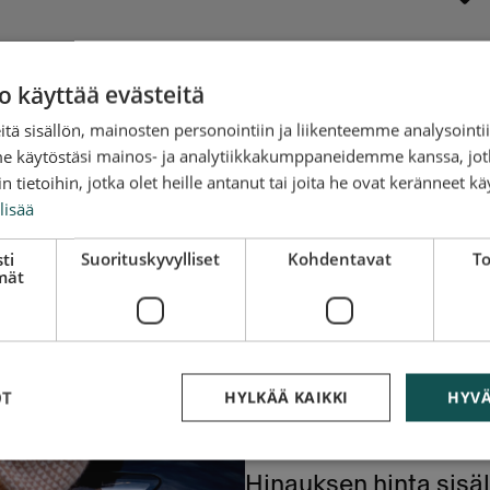
o käyttää evästeitä
tä sisällön, mainosten personointiin ja liikenteemme analysoint
Hinauksen t
me käytöstäsi mainos- ja analytiikkakumppaneidemme kanssa, jot
 tietoihin, jotka olet heille antanut tai joita he ovat keränneet kä
Kouvolassa s
lisää
osoitetiedot
ti
Suorituskyvylliset
Kohdentavat
To
mät
Alkaen 119 €
Antamalla osoitetied
välittömästi ja tulevi
Kouvolassa on silloin, 
OT
HYLKÄÄ KAIKKI
HYVÄ
tällöin hinaus 1-3 ark
Hinauksen hinta sisä