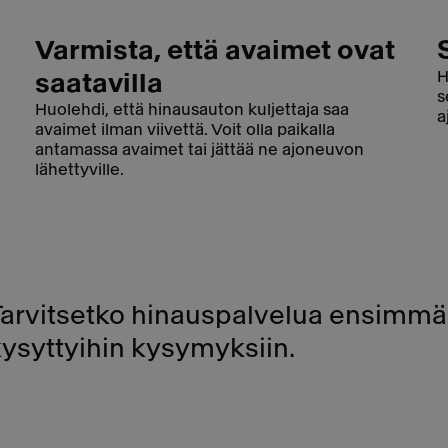
Varmista, että avaimet ovat
H
saatavilla
s
Huolehdi, että hinausauton kuljettaja saa
a
avaimet ilman viivettä. Voit olla paikalla
antamassa avaimet tai jättää ne ajoneuvon
lähettyville.
Tarvitsetko hinauspalvelua ensimmäi
kysyttyihin kysymyksiin.