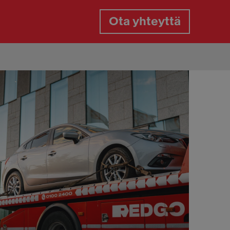
Ota yhteyttä
gaspalvelu
gasrikko päivystys
aan paikkaus tien päällä
aanvaihto tien päällä
aiden vaihto kotipihassa