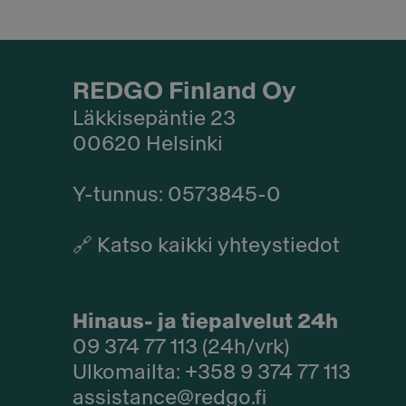
REDGO Finland Oy
Läkkisepäntie 23
00620 Helsinki
Y-tunnus: 0573845-0​
🔗
Katso kaikki yhteystiedot
Hinaus- ja tiepalvelut 24h
09 374 77 113 (24h/vrk)
Ulkomailta: +358 9 374 77 113
assistance@redgo.fi