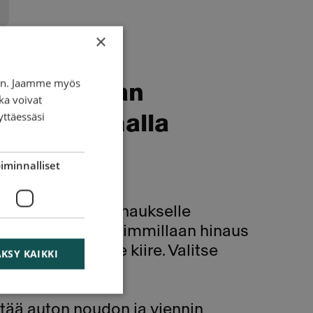
×
iin. Jaamme myös
arkan hinnan
ka voivat
yttäessäsi
aat antamalla
iminnalliset
ot näet hinnan hinaukselle
lle päiville. Edullisimmillaan hinaus
kun sinulla ei ole kiire. Valitse
KSY KAIKKI
ipäivän sisällä.
ltää auton noudon ja viennin