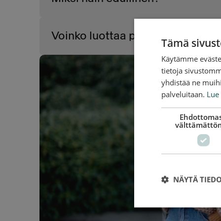
Voinko luottaa palveluun?
Tämä sivust
Käytämme evästei
tietoja sivustom
yhdistää ne muihin
palveluitaan.
Lue 
Ehdottomas
välttämättö
NÄYTÄ TIED