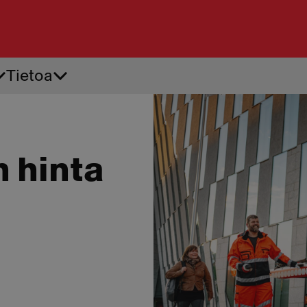
Tietoa
Tiepalvelu
Ren
Akkupalvelu
Ren
Apuvirta
Renk
Auton käynnistysapu
Renk
 hinta
Auton oven avaus
Renk