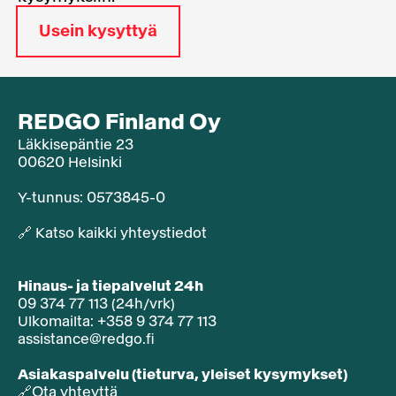
Usein kysyttyä
REDGO Finland Oy
Läkkisepäntie 23
00620 Helsinki
Y-tunnus: 0573845-0​
🔗
Katso kaikki yhteystiedot
Hinaus- ja tiepalvelut 24h
09 374 77 113 (24h/vrk)
Ulkomailta: +358 9 374 77 113
assistance@redgo.fi
Asiakaspalvelu (tieturva, yleiset kysymykset)
🔗
Ota yhteyttä