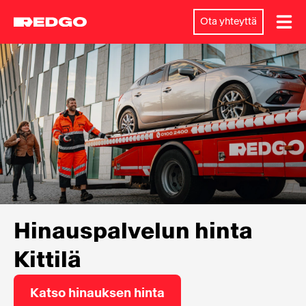
Ota yhteyttä
Hinauspalvelun hinta
Kittilä
Katso hinauksen hinta