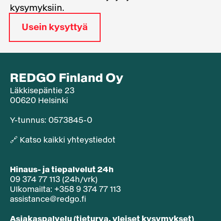
kysymyksiin.
Usein kysyttyä
REDGO Finland Oy
Läkkisepäntie 23
00620 Helsinki
Y-tunnus: 0573845-0​
🔗
Katso kaikki yhteystiedot
Hinaus- ja tiepalvelut 24h
09 374 77 113 (24h/vrk)
Ulkomailta: +358 9 374 77 113
assistance@redgo.fi
Asiakaspalvelu (tieturva, yleiset kysymykset)