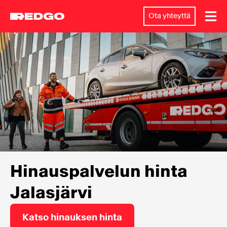
Ota yhteyttä
Hinauspalvelun hinta
Jalasjärvi
Katso hinauksen hinta