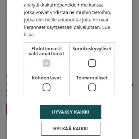
analytiikkakumppaneidemme kanssa,
jotka voivat yhdistää ne muihin tietoihin,
jotka olet heille antanut tai joita he ovat
keränneet käyttäessäsi palveluitaan.
Lue
lisää
Ehdottomasti
Suorituskyvylliset
välttämättömät
Kohdentavat
Toiminnalliset
Tee tilaus verkossa
Valitse palvelu ja anna osoitetiedot niin näet hinauksen hinnan
eri päiville. Maksa palvelu verkossa ja saat linkin, josta voit
seurata tilauksen etenemistä.
Siirry tilaamaan
HYVÄKSY KAIKKI
HYLKÄÄ KAIKKI