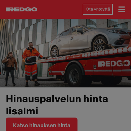
Ota yhteyttä
Hinauspalvelun hinta
Iisalmi
Katso hinauksen hinta