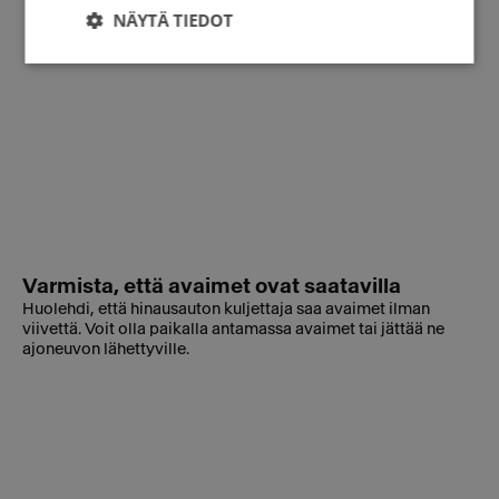
NÄYTÄ TIEDOT
Varmista, että avaimet ovat saatavilla
Huolehdi, että hinausauton kuljettaja saa avaimet ilman
viivettä. Voit olla paikalla antamassa avaimet tai jättää ne
ajoneuvon lähettyville.