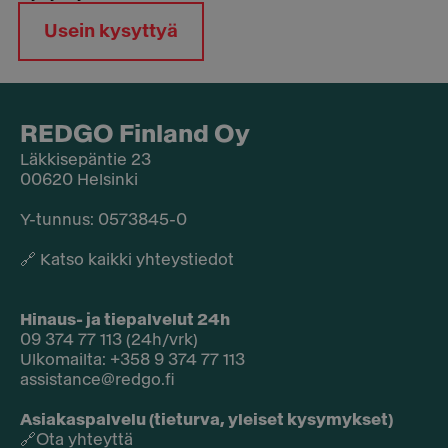
Usein kysyttyä
REDGO Finland Oy
Läkkisepäntie 23
00620 Helsinki
Y-tunnus: 0573845-0​
🔗
Katso kaikki yhteystiedot
Hinaus- ja tiepalvelut 24h
09 374 77 113 (24h/vrk)
Ulkomailta: +358 9 374 77 113
assistance@redgo.fi
Asiakaspalvelu (tieturva, yleiset kysymykset)
🔗
Ota yhteyttä