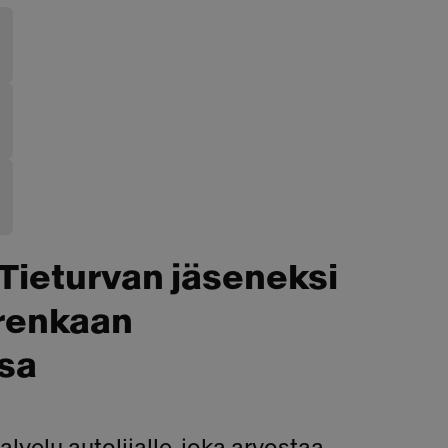
Tieturvan jäseneksi
 renkaan
sa
velu autolijalle, joka arvostaa