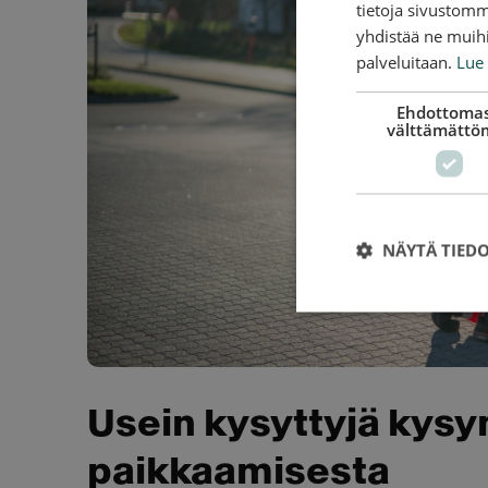
tietoja sivustom
yhdistää ne muihin
palveluitaan.
Lue 
Ehdottomas
välttämättö
NÄYTÄ TIED
Usein kysyttyjä kys
paikkaamisesta