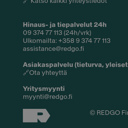
🔗
Katso kaikki yhteystiedot
Hinaus- ja tiepalvelut 24h
09 374 77 113 (24h/vrk)
Ulkomailta: +358 9 374 77 113
assistance@redgo.fi
Asiakaspalvelu (tieturva, yleis
🔗
Ota yhteyttä
Yritysmyynti
myynti@redgo.fi
© REDGO Fi