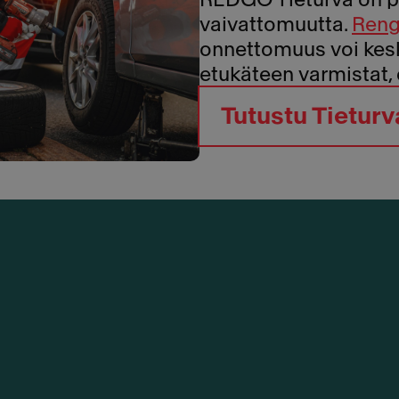
vaivattomuutta.
Reng
onnettomuus voi kes
etukäteen varmistat, 
Tutustu Tietur