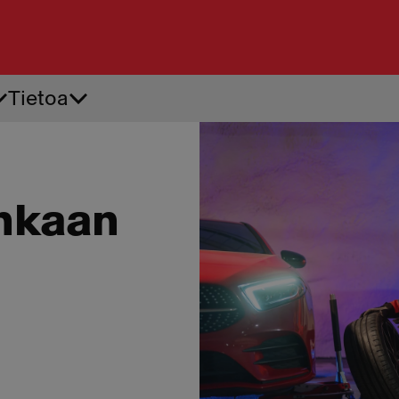
Tietoa
Tiepalvelu
Ren
Akkupalvelu
Ren
Apuvirta
Renk
Auton käynnistysapu
Renk
enkaan
Auton oven avaus
Renk