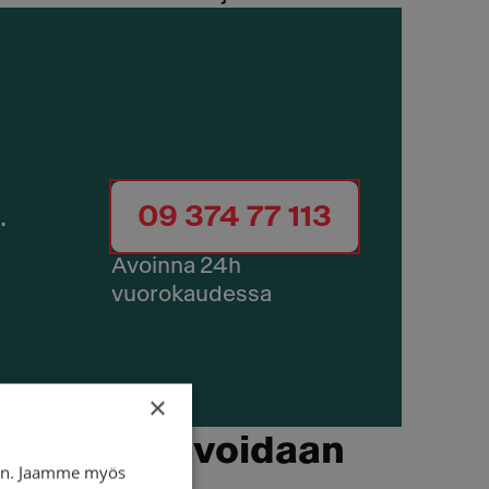
.
09 374 77 113
Avoinna 24h
vuorokaudessa
×
en rengas voidaan
iin. Jaamme myös