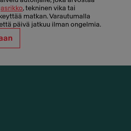
asrikko
, tekninen vika tai
keyttää matkan. Varautumalla
että päivä jatkuu ilman ongelmia.
vaan