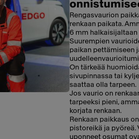
onnistumise
Rengasvaurion paikka
renkaan paikata. Amma
6 mm halkaisijaltaan 
Suurempien vaurioide
paikan pettämiseen j
uudelleenvaurioitumi
On tärkeää huomioida
sivupinnassa tai kyl
saattaa olla tarpeen.
Jos vaurio on renkaan
tarpeeksi pieni, amma
korjata renkaan.
Renkaan paikkaus onni
pistoreikä ja pyöreä. V
uponneet osumat ova