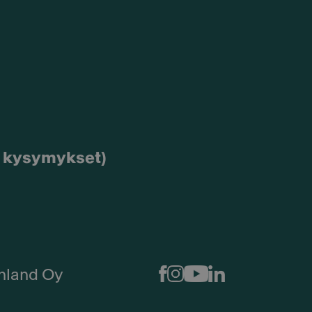
et kysymykset)
nland Oy