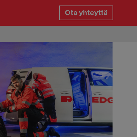
Ota yhteyttä
gaspalvelu
gasrikko päivystys
aan paikkaus tien päällä
aanvaihto tien päällä
aiden vaihto kotipihassa