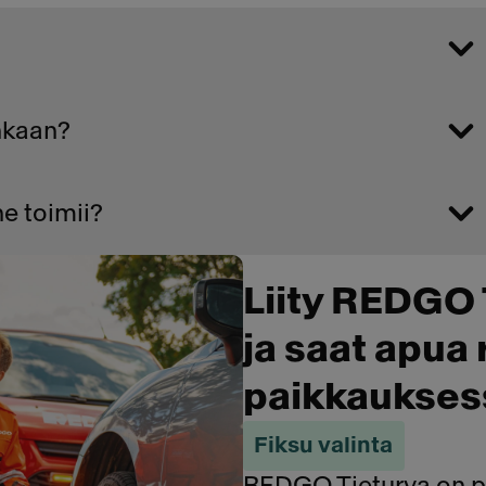
nkaan?
e toimii?
Liity REDGO 
ja saat apua
paikkaukses
Fiksu valinta
REDGO Tieturva on pal