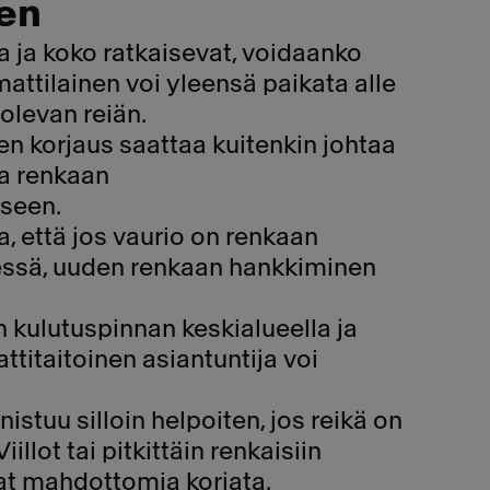
en
 ja koko ratkaisevat, voidaanko
ttilainen voi yleensä paikata alle
olevan reiän.
n korjaus saattaa kuitenkin johtaa
a renkaan
seen.
, että jos vaurio on renkaan
jessä, uuden renkaan hankkiminen
 kulutuspinnan keskialueella ja
ttitaitoinen asiantuntija voi
stuu silloin helpoiten, jos reikä on
iillot tai pitkittäin renkaisiin
t mahdottomia korjata.