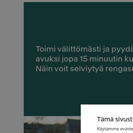
Toimi välittömästi ja py
avuksi jopa 15 minuutin ku
Näin voit selviytyä rengasr
Tämä sivust
Käytämme evästei