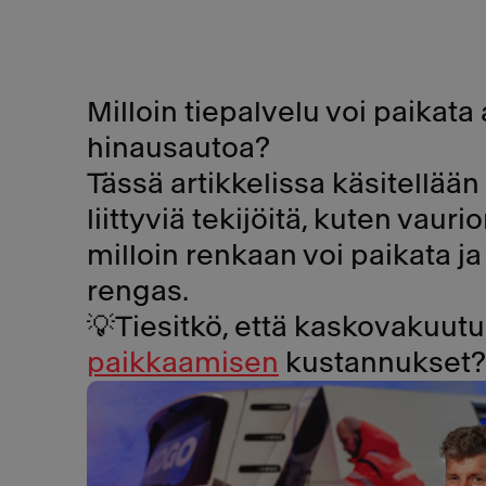
Milloin tiepalvelu voi paikata
hinausautoa?
Tässä artikkelissa käsitellää
liittyviä tekijöitä, kuten vaur
milloin renkaan voi paikata j
rengas.
💡Tiesitkö, että kaskovakuutu
paikkaamisen
kustannukset?