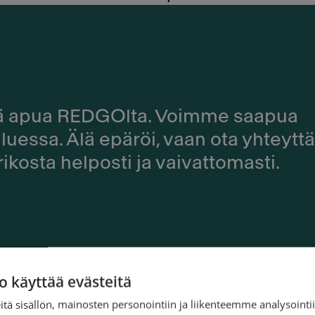
ydä apua REDGOlta. Voimme saapua
luessa. Älä epäröi, vaan ota yhteyttä
ikosta helposti ja vaivattomasti.
o käyttää evästeitä
Hyväkuntoin
tä sisällön, mainosten personointiin ja liikenteemme analysoint