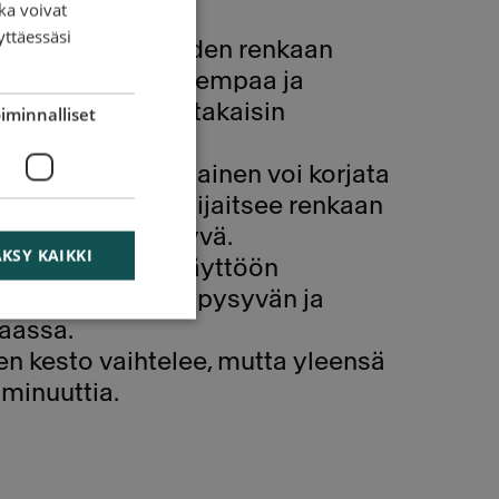
ka voivat
yttäessäsi
siis aina vaadi uuden renkaan
 usein taloudellisempaa ja
mpää korjata se takaisin
iminnalliset
sliikken ammattilainen voi korjata
, kunhan vaurio sijaitsee renkaan
nkaan kunto on hyvä.
KSY KAIKKI
ehdään ammattikäyttöön
mällä, joka takaa pysyvän ja
aassa.
 kesto vaihtelee, mutta yleensä
 minuuttia.