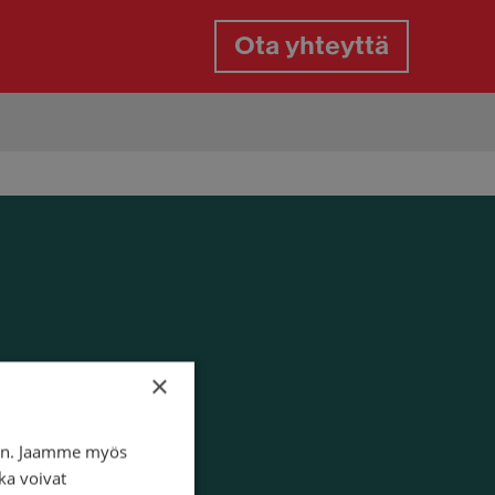
Ota yhteyttä
gaspalvelu
gasrikko päivystys
aan paikkaus tien päällä
aanvaihto tien päällä
aiden vaihto kotipihassa
×
iin. Jaamme myös
ka voivat