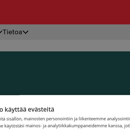
Tietoa
Tiepalvelu
Ren
Akkupalvelu
Ren
Apuvirta
Renk
Auton käynnistysapu
Renk
Auton oven avaus
Renk
o käyttää evästeitä
tä sisällön, mainosten personointiin ja liikenteemme analysoint
me käytöstäsi mainos- ja analytiikkakumppaneidemme kanssa, jot