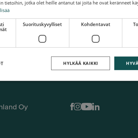
 tietoihin, jotka olet heille antanut tai joita he ovat keränneet kä
lisää
ti
Suorituskyvylliset
Kohdentavat
To
mät
et kysymykset)
OT
HYLKÄÄ KAIKKI
HYVÄ
nland Oy