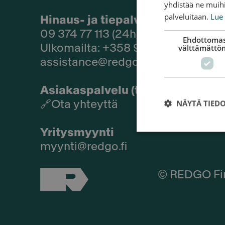
yhdistää ne muihin
palveluitaan.
Lue 
Hinaus- ja tiepalvelut 24h
09 374 77 113 (24h/vrk)
Ehdottomas
Ulkomailta: +358 9 374 77 113
välttämättö
assistance@redgo.fi
Asiakaspalvelu (tieturva, yleis
NÄYTÄ TIED
🔗
Ota yhteyttä
Yritysmyynti
myynti@redgo.fi
© REDGO Fi