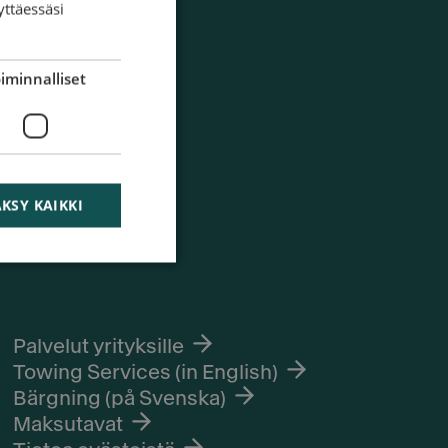
yttäessäsi
iminnalliset
KSY KAIKKI
Palvelut yrityksille
Towing Services (in English)
Bärgning (på Svenska)
Maksutavat