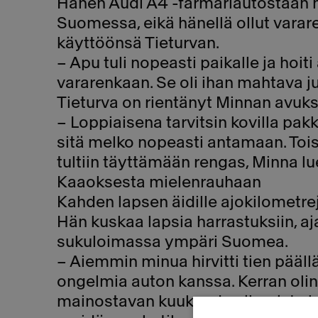
Hänen Audi A4 -farmariautostaan h
Suomessa, eikä hänellä ollut varar
käyttöönsä Tieturvan.
– Apu tuli nopeasti paikalle ja hoi
vararenkaan. Se oli ihan mahtava ju
Tieturva on rientänyt Minnan avu
– Loppiaisena tarvitsin kovilla pakka
sitä melko nopeasti antamaan. Toise
tultiin täyttämään rengas, Minna lu
Kaaoksesta mielenrauhaan
Kahden lapsen äidille ajokilometr
Hän kuskaa lapsia harrastuksiin, a
sukuloimassa ympäri Suomea.
– Aiemmin minua hirvitti tien päällä
ongelmia auton kanssa. Kerran oli
mainostavan kuukauden ilmaista kok