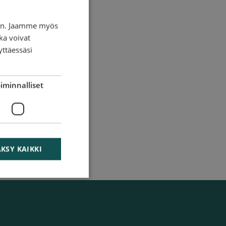
iin. Jaamme myös
ka voivat
yttäessäsi
a
iminnalliset
KSY KAIKKI