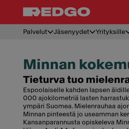
Palvelut
Jäsenyydet
Yrityksille
Hinauspalvelu
REDGO Tieturva
Yrityspalvelut
Yhteystiedot
REDGO Latausturva
Maksutavat
Tilaa hinaus
Omat sivut
Ura REDGOlla
Hinauksen hinta
Minnan kokemu
Asiakaspalvelu
Kestävä liiketoiminta
Hinausautot
Ajankohtaista
Raskaan kaluston
Tieturva tuo mielenr
hinauspalvelu
Auton hinaus
Espoolaiselle kahden lapsen äidil
Moottoripyörän hinaus
000 ajokilometriä lasten harrastuks
ympäri Suomea. Mielenrauhaa ajoma
Minnan pinteestä jo useamman ker
Kansanparannusta opiskeleva Minn