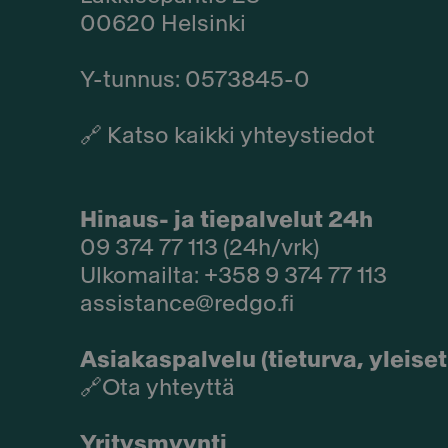
00620 Helsinki
Y-tunnus: 0573845-0​
🔗
Katso kaikki yhteystiedot
Hinaus- ja tiepalvelut 24h
09 374 77 113 (24h/vrk)
Ulkomailta: +358 9 374 77 113
assistance@redgo.fi
Asiakaspalvelu (tieturva, yleis
🔗
Ota yhteyttä
Yritysmyynti