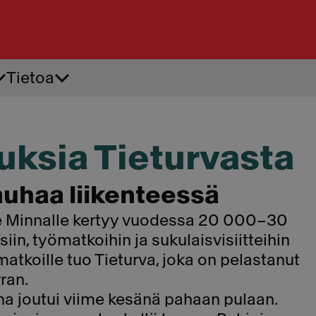
Tietoa
Tiepalvelu
Ren
Akkupalvelu
Ren
Apuvirta
Renk
ksia Tieturvasta
Auton käynnistysapu
Renk
Auton oven avaus
Renk
auhaa liikenteessä
le Minnalle kertyy vuodessa 20 000–30
iin, työmatkoihin ja sukulaisvisiitteihin
tkoille tuo Tieturva, joka on pelastanut
ran.
a joutui viime kesänä pahaan pulaan.