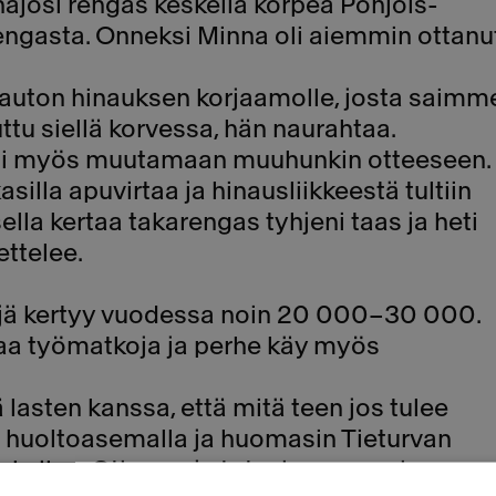
ajosi rengas keskellä korpea Pohjois-
engasta. Onneksi Minna oli aiemmin ottanu
ti auton hinauksen korjaamolle, josta saimm
ttu siellä korvessa, hän naurahtaa.
ksi myös muutamaan muuhunkin otteeseen.
silla apuvirtaa ja hinausliikkeestä tultiin
lla kertaa takarengas tyhjeni taas ja heti
ettelee.
ejä kertyy vuodessa noin 20 000–30 000.
jaa työmatkoja ja perhe käy myös
 lasten kanssa, että mitä teen jos tulee
n huoltoasemalla ja huomasin Tieturvan
eilua. Otin sen ja totesin sen sopivan