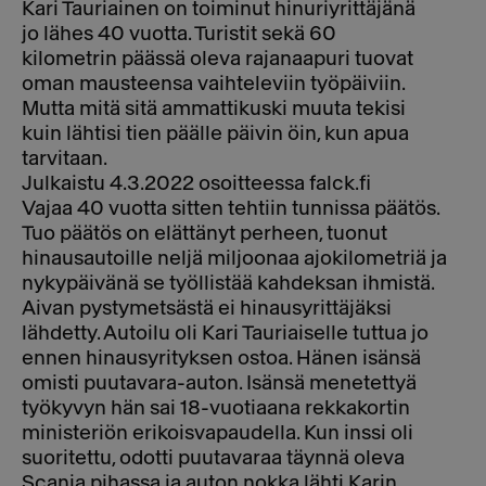
Kari Tauriainen on toiminut hinuriyrittäjänä
jo lähes 40 vuotta. Turistit sekä 60
kilometrin päässä oleva rajanaapuri tuovat
oman mausteensa vaihteleviin työpäiviin.
Mutta mitä sitä ammattikuski muuta tekisi
kuin lähtisi tien päälle päivin öin, kun apua
tarvitaan.
Julkaistu 4.3.2022 osoitteessa falck.fi
Vajaa 40 vuotta sitten tehtiin tunnissa päätös.
Tuo päätös on elättänyt perheen, tuonut
hinausautoille neljä miljoonaa ajokilometriä ja
nykypäivänä se työllistää kahdeksan ihmistä.
Aivan pystymetsästä ei hinausyrittäjäksi
lähdetty. Autoilu oli Kari Tauriaiselle tuttua jo
ennen hinausyrityksen ostoa. Hänen isänsä
omisti puutavara-auton. Isänsä menetettyä
työkyvyn hän sai 18-vuotiaana rekkakortin
ministeriön erikoisvapaudella. Kun inssi oli
suoritettu, odotti puutavaraa täynnä oleva
Scania pihassa ja auton nokka lähti Karin