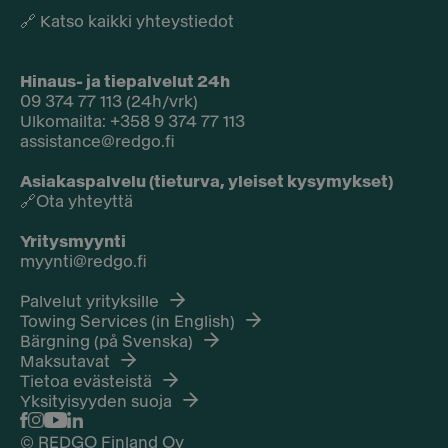
🔗
Katso kaikki yhteystiedot
Hinaus- ja tiepalvelut 24h
09 374 77 113 (24h/vrk)
Ulkomailta: +358 9 374 77 113
assistance@redgo.fi
Asiakaspalvelu (tieturva, yleiset kysymykset)
🔗
Ota yhteyttä
Yritysmyynti
myynti@redgo.fi
Palvelut yrityksille
Towing Services (in English)
Bärgning (på Svenska)
Maksutavat
Tietoa evästeistä
Yksityisyyden suoja
© REDGO Finland Oy