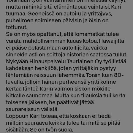
Toisinaan työn vaihtaminen on mielessä käynyt,
mutta mihinkä sitä elämäntapaa vaihtaisi, Kari
tuumaa. Geeneissä on autoilu ja yrittäjyys,
puhelimen soimiseen päivisin ja öisin on
tottunut.
Se on myös opettanut, että lomamatkat tulee
varata mahdollisimman kauas kotoa. Hawaijilta
ei pääse pelastamaan autoilijoita, vaikka
sinnekin asti on soittoja historian saatossa tullut.
Nykyään Hinauspalvelu Tauriainen Oy työllistää
kahdeksan henkilöä, joten yrittäjäkin pystyy
lähtemään reissuun lähemmäs. Toisin kuin 80-
luvulla, jolloin hänen perheensä yritti kolme
kertaa lähteä Karin vaimon siskon mökille
Kitkalle saunomaa. Mutta kun tilauksia tuli kerta
toisensa jälkeen, he päättivät jättää
saunareissun välistä.
Loppuun Kari toteaa, että koskaan ei tiedä
milloin seuraava keikka tulee tai mitä se pitää
sisällään. Se on työn suola.