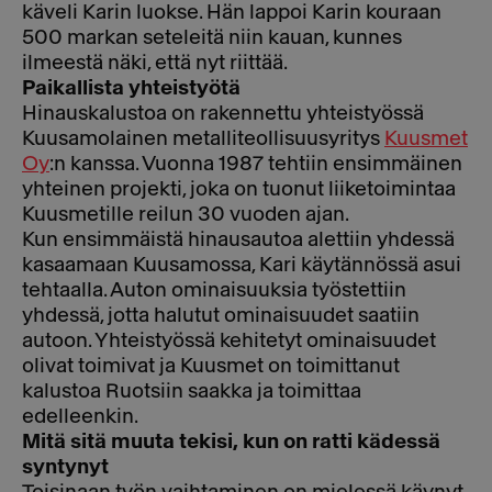
käveli Karin luokse. Hän lappoi Karin kouraan
500 markan seteleitä niin kauan, kunnes
ilmeestä näki, että nyt riittää.
Paikallista yhteistyötä
Hinauskalustoa on rakennettu yhteistyössä
Kuusamolainen metalliteollisuusyritys
Kuusmet
Oy
:n kanssa. Vuonna 1987 tehtiin ensimmäinen
yhteinen projekti, joka on tuonut liiketoimintaa
Kuusmetille reilun 30 vuoden ajan.
Kun ensimmäistä hinausautoa alettiin yhdessä
kasaamaan Kuusamossa, Kari käytännössä asui
tehtaalla. Auton ominaisuuksia työstettiin
yhdessä, jotta halutut ominaisuudet saatiin
autoon. Yhteistyössä kehitetyt ominaisuudet
olivat toimivat ja Kuusmet on toimittanut
kalustoa Ruotsiin saakka ja toimittaa
edelleenkin.
Mitä sitä muuta tekisi, kun on ratti kädessä
syntynyt