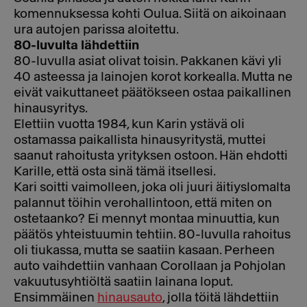
komennuksessa kohti Oulua. Siitä on aikoinaan
ura autojen parissa aloitettu.
80-luvulta lähdettiin
80-luvulla asiat olivat toisin. Pakkanen kävi yli
40 asteessa ja lainojen korot korkealla. Mutta ne
eivät vaikuttaneet päätökseen ostaa paikallinen
hinausyritys.
Elettiin vuotta 1984, kun Karin ystävä oli
ostamassa paikallista hinausyritystä, muttei
saanut rahoitusta yrityksen ostoon. Hän ehdotti
Karille, että osta sinä tämä itsellesi.
Kari soitti vaimolleen, joka oli juuri äitiyslomalta
palannut töihin verohallintoon, että miten on
ostetaanko? Ei mennyt montaa minuuttia, kun
päätös yhteistuumin tehtiin. 80-luvulla rahoitus
oli tiukassa, mutta se saatiin kasaan. Perheen
auto vaihdettiin vanhaan Corollaan ja Pohjolan
vakuutusyhtiöltä saatiin lainana loput.
Ensimmäinen
hinausauto
, jolla töitä lähdettiin