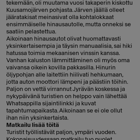
tekemään, oli muutama vuosi takaperin kiskottu
Kuusamojärven pohjasta. Järven jäällä olleet
jääratakisat meinasivat olla kohtalokkaat
ensimmäiselle hinausautolle, mutta onneksi se
saatiin pelastettua.
Aikoinaan hinausautot olivat huomattavasti
yksinkertaisempia ja täysin manuaalisia, sai hiki
hatussa toimia mekaanisen vinssin kanssa.
Vanhan kaluston lämmittäminen oli myös oma
vaivansa oikein kovilla pakkasilla. Hinurin
öljypohjan alle laitettiin hiilivati hehkumaan,
jotta auton moottori lämpeni ja päästiin töihin.
Paljon on vettä virrannut Jyrävän koskessa ja
nykypäivänä turistien on helppo vain lähettää
Whatsappilla sijaintilinkki ja kuvat
tapahtumapaikasta. Aikoinaan se ei ole ollut
ihan niin yksinkertaista.
Matkailu lisää töitä
Turistit työllistävät paljon, ympäri vuoden.
Kokonaisuudessaan matkailu tuo puolet