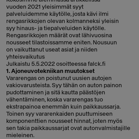
vuoden 2021 yleisimmät syyt
palveluidemme käytölle, josta kävi ilmi
rengasrikkojen olevan kolmanneksi yleisin
syy hinaus- ja tiepalveluiden käytölle.
Rengasrikkojen määrät ovat lähivuosina
nousseet tilastoissamme eniten. Nousuun
on vaikuttanut useat asiat ja niiden
yhteisvaikutus
Julkaistu 5.5.2022 osoitteessa falck.fi
1. Ajoneuvotekniikan muutokset
Vararengas on poistunut uusien autojen
vakiovarusteista. Syy tähän on auton painon
pudottaminen ja sitä kautta päästöjen
vähentäminen, koska vararengas tuo
ekstrapainoa enemmän kuin paikkaussarja.
Toinen syy vararenkaiden puuttumiseen
komponenttien nousseet hinnat, joten myös
sen takia paikkaussarjat ovat autonvalmistajille
mieleinen.