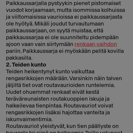
Paikkaussarjalla pystyykin pienet pistomaiset
vuodot korjaamaan, mutta isommissa kolhuissa
ja viiltomaisissa vaurioissa ei paikkaussarjasta
ole hyötyä. Mikäli joudut turvautumaan
paikkaussarjaan, on syytä muistaa, että
paikkaussarjaa ei ole suunniteltu pidempään
ajoon vaan vain siirtymään
renkaan vaihdon
pariin. Paikkaussarja ei myöskään pelitä kovilla
pakkasilla.
2. Teiden kunto
Teiden heikentynyt kunto vaikuttaa
rengasrikkojen määrään. Varsinkin näin talven
jäljiltä tiet ovat routavaurioiden runtelemia.
Uudet ohuemmat renkaat eivät kestä
teräväreunaisten routakuoppien iskuja ja
halkeilevaa tienpintaa. Routavauriot voivat
rengasrikkojen lisäksi hajottaa vanteita ja
iskunvaimentimia.
Routavauriot yleistyvät, kun tien päällyste on