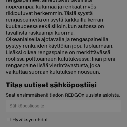
rengaspaineet aiheuttavat tavallista
nopeampaa kulumaa ja renkaat myös
rikkoutuvat herkemmin. Tästä syystä
rengaspaineita on syytä tarkkailla kerran
kuukaudessa sekä silloin, kun autossa on
tavallista raskaampi kuorma.
Oikeanlaisella ajotavalla ja rengaspaineilla
pystyy renkaiden käyttöiän jopa tuplaamaan.
Lisäksi oikea rengaspaine on merkittävässä
roolissa polttoaineen kulutuksessa: liian pieni
rengaspaine lisää vierintävastusta, joka
vaikuttaa suoraan kulutuksen nousuun.
Tilaa uutiset sähköpostiisi
Saat ensimmäisenä tiedon REDGOn uusista asioista.
Hyväksyn ehdot