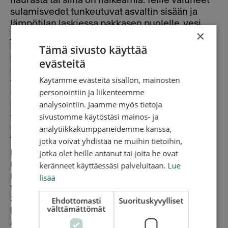
haurasta tai siinä on halkeamia. Teille valuneet
sulamisvedet tunkeutuvat asvaltin sisään ja
lämpötilan laskiessa pakkasen puolelle, vesi
×
jäätyy. Jäätyessään vesi laajenee ja asvaltista
irtoaa palasia. Kun lämpötila vaihtelee pitkään
Tämä sivusto käyttää
nollan molemmin puolin, routavauriot ovat
evästeitä
hyvin yleisiä teiden päällysteissä. Ilmiötä
Käytämme evästeitä sisällön, mainosten
vahvistaa liikenteen kuormitus. Esimerkiksi
personointiin ja liikenteemme
Uudellamaalla ollaan tänä vuonna jouduttu jo
analysointiin. Jaamme myös tietoja
laskemaan nopeusrajoituksia, koska kelien
sivustomme käytöstäsi mainos- ja
vaikutukset ovat olleet niin merkittävät teiden
analytiikkakumppaneidemme kanssa,
kuntoon.
jotka voivat yhdistää ne muihin tietoihin,
Teiden kunnon heikentyminen on seurausta
heikosta teiden ylläpidosta. Tiestöön varatut
jotka olet heille antanut tai joita he ovat
määrärahat ovat vähentyneet, joten
keränneet käyttäessäsi palveluitaan.
Lue
routavaurioita ei pystytä korjaamaan sillä
lisää
vauhdilla, johon on totuttu.
3. Vakuutus- ja liikkuvuuspalveluiden
Ehdottomasti
Suorituskyvylliset
välttämättömät
kattavat palvelut
Automerkkien ja vakuutusyhtiöiden palvelut