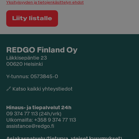
Yksityisyyden ja tietojenkäsittelyn ehdot
REDGO Finland Oy
Läkkisepäntie 23
00620 Helsinki
Y-tunnus: 0573845-0​
🔗
Katso kaikki yhteystiedot
Hinaus- ja tiepalvelut 24h
09 374 77 113 (24h/vrk)
Ulkomailta: +358 9 374 77 113
assistance@redgo.fi
Asiakaspalvelu (tieturva, yleiset kysymykset)